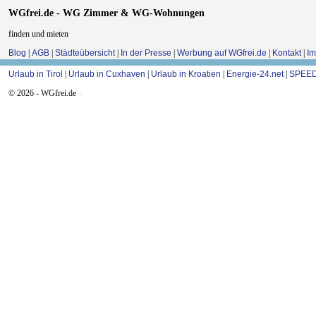
WGfrei.de - WG Zimmer & WG-Wohnungen
finden und mieten
Blog
|
AGB
|
Städteübersicht
|
In der Presse
|
Werbung auf WGfrei.de
|
Kontakt
|
I
Urlaub in Tirol
|
Urlaub in Cuxhaven
|
Urlaub in Kroatien
|
Energie-24.net
|
SPEED
© 2026 - WGfrei.de
0