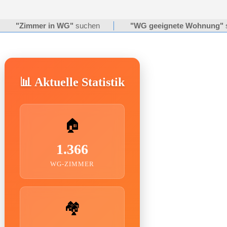
"Zimmer in WG"
suchen
"WG geeignete Wohnung"
📊 Aktuelle Statistik
🏠
1.366
WG-ZIMMER
🏘️