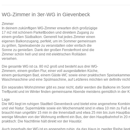
WG-Zimmer in 3er-WG in Gievenbeck
Zimmer
In deinem zukünftigen WG-Zimmer erwarten dich großzügige
17 m2 mit schönem Parkettboden und direktem Zugang zu
einem großen Südbalkon. Generell hat jedes Zimmer einen
eigenen Balkonzugang, perfekt, um im Sommer gemeinsam
zu grillen, Spieleabende zu veranstalten oder einfach die
Sonne zu genießen. Dank der großen Fensterfront sind die
Zimmer schön hell und sind mit elektrischen Rolläden
versehen.
Die gesamte WG ist ca. 80 m2 groß und besteht aus drei WG-
Zimmern, einem großen Flur, einer voll ausgestatteten Küche,
einem geräumigen Bad, einem Gäste-WC sowie einer praktischen Speisekammer.
Waschmaschine und eine Spülmaschine, auf Letzteres möchten wir definitiv nicht
Ein separates Wohnzimmer gibt es zwar nicht, dafür werden die Balkone im S
Treffpunkt und im Winter finden gemeinsame Abende meistens gemütlich in der Kü
Lage
Die WG liegt im ruhigen Stadtteil Gievenbeck und bietet eine angenehme Kombin
und viel Natur. Supermärkte sowie ein Wochenmarkt sind in etwa 10 min zu Fuß e
braucht man ungefähr 15 min in die Innenstadt und etwa 25 min bis zum Hauptbahn
wenige Minuten von der Wohnung entfernt ein Bus, der den Hauptbahnhof in 20 m
praktisch: Die Nachtlinie hält direkt vor der Haustür.
Auch innerhalb der WG ist es angenehm ruhig, da das Haus in zweiter Reihe lie