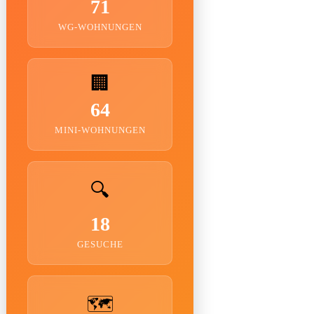
71
WG-WOHNUNGEN
🏢
64
MINI-WOHNUNGEN
🔍
18
GESUCHE
🗺️