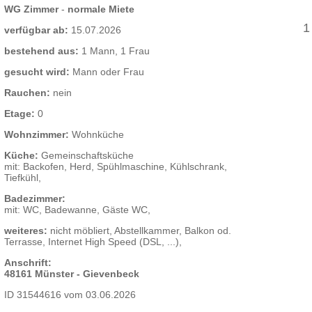
WG Zimmer
-
normale Miete
1
verfügbar ab:
15.07.2026
bestehend aus:
1 Mann, 1 Frau
gesucht wird:
Mann oder Frau
Rauchen:
nein
Etage:
0
Wohnzimmer:
Wohnküche
Küche:
Gemeinschaftsküche
mit: Backofen, Herd, Spühlmaschine, Kühlschrank,
Tiefkühl,
Badezimmer:
mit: WC, Badewanne, Gäste WC,
weiteres:
nicht möbliert, Abstellkammer, Balkon od.
Terrasse, Internet High Speed (DSL, ...),
Anschrift:
48161 Münster - Gievenbeck
ID 31544616 vom 03.06.2026