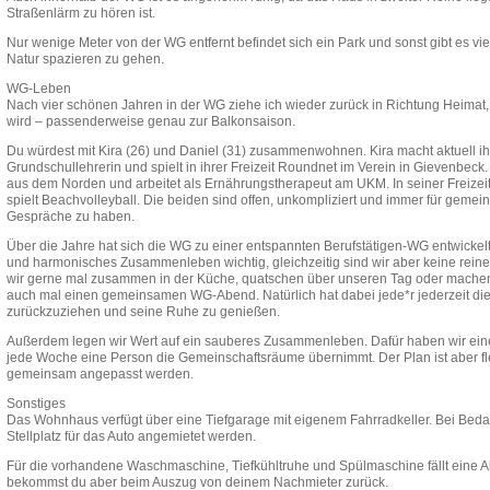
Straßenlärm zu hören ist.
Nur wenige Meter von der WG entfernt befindet sich ein Park und sonst gibt es vie
Natur spazieren zu gehen.
WG-Leben
Nach vier schönen Jahren in der WG ziehe ich wieder zurück in Richtung Heimat
wird – passenderweise genau zur Balkonsaison.
Du würdest mit Kira (26) und Daniel (31) zusammenwohnen. Kira macht aktuell ih
Grundschullehrerin und spielt in ihrer Freizeit Roundnet im Verein in Gievenbeck
aus dem Norden und arbeitet als Ernährungstherapeut am UKM. In seiner Freizeit
spielt Beachvolleyball. Die beiden sind offen, unkompliziert und immer für gemei
Gespräche zu haben.
Über die Jahre hat sich die WG zu einer entspannten Berufstätigen-WG entwickelt.
und harmonisches Zusammenleben wichtig, gleichzeitig sind wir aber keine rei
wir gerne mal zusammen in der Küche, quatschen über unseren Tag oder machen, 
auch mal einen gemeinsamen WG-Abend. Natürlich hat dabei jede*r jederzeit die 
zurückzuziehen und seine Ruhe zu genießen.
Außerdem legen wir Wert auf ein sauberes Zusammenleben. Dafür haben wir eine
jede Woche eine Person die Gemeinschaftsräume übernimmt. Der Plan ist aber fle
gemeinsam angepasst werden.
Sonstiges
Das Wohnhaus verfügt über eine Tiefgarage mit eigenem Fahrradkeller. Bei Beda
Stellplatz für das Auto angemietet werden.
Für die vorhandene Waschmaschine, Tiefkühltruhe und Spülmaschine fällt eine 
bekommst du aber beim Auszug von deinem Nachmieter zurück.