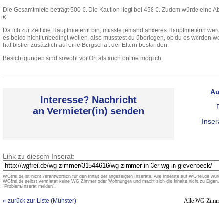
Die Gesamtmiete beträgt 500 €. Die Kaution liegt bei 458 €. Zudem würde eine Ab
€.
Da ich zur Zeit die Hauptmieterin bin, müsste jemand anderes Hauptmieterin wer
es beide nicht unbedingt wollen, also müsstest du überlegen, ob du es werden wo
hat bisher zusätzlich auf eine Bürgschaft der Eltern bestanden.
Besichtigungen sind sowohl vor Ort als auch online möglich.
Au
Interesse? Nachricht
an Vermieter(in) senden
Inser
Link zu diesem Inserat:
WGfrei.de ist nicht verantwortlich für den Inhalt der angezeigten Inserate. Alle Inserate auf WGfrei.de wurd
WGfrei.de selbst vermietet keine WG Zimmer oder Wohnungen und macht sich die Inhalte nicht zu Eigen. 
"Problem/Inserat melden".
« zurück zur Liste (Münster)
Alle WG Zimm