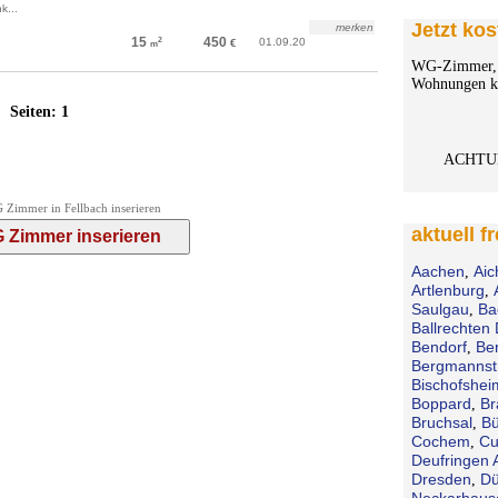
k...
Jetzt kos
merken
15
450
01.09.20
2
€
m
WG-Zimmer, 
Wohnungen ko
Seiten:
1
ACHTU
 Zimmer in Fellbach inserieren
aktuell f
Aachen
Aic
,
Artlenburg
,
Saulgau
Ba
,
Ballrechten 
Bendorf
Be
,
Bergmannst
Bischofshei
Boppard
Br
,
Bruchsal
Bü
,
Cochem
Cu
,
Deufringen 
Dresden
Dü
,
Neckarhaus