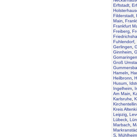
Erftstadt
Erf
,
Holsterhaus
Filderstadt
,
Main
Frank
,
Frankfurt M
Freiberg
Fr
,
Friedrichsh
Fuhlendorf
,
Gerlingen
G
,
Ginnheim
G
,
Gomaringe
Groß Umsta
Gummersba
Hameln
Ha
,
Heilbronn
H
,
Husum
Idst
,
Ingelheim
I
,
Am Main
Ka
,
Karlsruhe
K
,
Kirchentellin
Kreis Altenk
Leipzig
Lev
,
Lübeck
Lün
,
Marbach
M
,
Markranstäd
S
Mühlheim
,