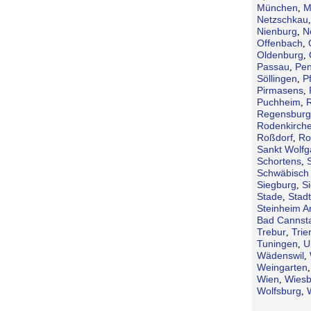
München
M
,
Netzschkau
Nienburg
N
,
Offenbach
,
Oldenburg
,
Passau
Pen
,
Söllingen
P
,
Pirmasens
,
Puchheim
,
Regensburg
Rodenkirch
Roßdorf
Ro
,
Sankt Wolf
Schortens
,
Schwäbisch 
Siegburg
S
,
Stade
Stad
,
Steinheim A
Bad Cannsta
Trebur
Trie
,
Tuningen
U
,
Wädenswil
,
Weingarten
Wien
Wies
,
Wolfsburg
,