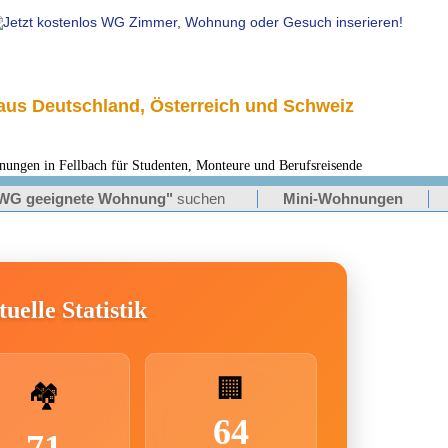
us Deutschland, Österreich und Schweiz
en in Fellbach für Studenten, Monteure und Berufsreisende
WG geeignete Wohnung"
suchen
Mini-Wohnungen
uelle Statistik
🏢
🏘️
64
71