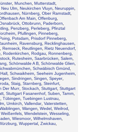
ünster
Munchen
Mutterstadt
,
,
,
Neu Ulm
Neukirchen Vluyn
Neuruppin
,
,
,
,
ordhausen
Nürnberg
Ober Ramstadt
,
,
,
Offenbach Am Main
Offenburg
,
,
Osnabrück
Ottobrunn
Paderborn
,
,
,
tling
Penzberg
Perleberg
Pfinztal
,
,
,
forzheim
Pfullingen
Pinneberg
,
,
,
Poing
Potsdam
Prisdorf Pinneberg
,
,
,
Raunheim
Ravensburg
Recklinghausen
,
,
,
Remseck
Reutlingen
Rietz Neuendorf
,
,
,
,
e
Rodenkirchen
Rodgau
Ronnenberg
,
,
,
,
stock
Rutesheim
Saarbrücken
Salem
,
,
,
,
gang
Schönwalde A B
Schönwalde Glien
,
,
,
Schwabmünchen
Schwäbisch Gmünd
,
,
Hall
Schwaikheim
Seeheim Jugenheim
,
,
,
iegen
Sindringen
Singen
Speyer
,
,
,
,
troda
Staig
Starnberg
Steinfurt
,
,
,
,
n Der Murr
Stockach
Stuttgart
Stuttgart
,
,
,
tt
Stuttgart Fasanenhof
Suben
Tamm
,
,
,
,
r
Tübingen
Tuebingen Lustnau
,
,
,
lm
Umkirch
Vallendar
Vaterstetten
,
,
,
,
Waiblingen
Wangen
Wedel
Weilrod
,
,
,
,
Weißenfels
Wendelstein
Wesseling
,
,
,
,
baden
Wiesmoor
Wilhelmshaven
,
,
,
Würzburg
Wuppertal
Zwickau
,
,
,