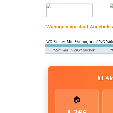
Wohngemeinschaft-Angebote a
WG-Zimmer, Mini-Wohnungen und WG-Wohnung
"Zimmer in WG"
suchen
"
📊 Akt
🏠
1.366