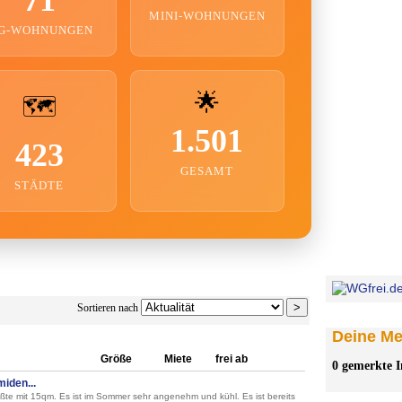
MINI-WOHNUNGEN
G-WOHNUNGEN
🌟
🗺️
1.501
423
GESAMT
STÄDTE
Sortieren nach
Deine Mer
Größe
Miete
frei ab
0 gemerkte I
iden...
ößte mit 15qm. Es ist im Sommer sehr angenehm und kühl. Es ist bereits