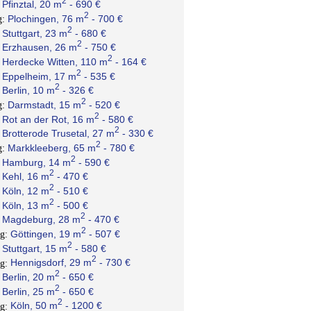
2
Pfinztal, 20 m
- 690 €
:
2
Plochingen, 76 m
- 700 €
g:
2
Stuttgart, 23 m
- 680 €
:
2
Erzhausen, 26 m
- 750 €
:
2
Herdecke Witten, 110 m
- 164 €
:
2
Eppelheim, 17 m
- 535 €
:
2
Berlin, 10 m
- 326 €
:
2
Darmstadt, 15 m
- 520 €
g:
2
Rot an der Rot, 16 m
- 580 €
:
2
Brotterode Trusetal, 27 m
- 330 €
:
2
Markkleeberg, 65 m
- 780 €
g:
2
Hamburg, 14 m
- 590 €
:
2
Kehl, 16 m
- 470 €
:
2
Köln, 12 m
- 510 €
:
2
Köln, 13 m
- 500 €
:
2
Magdeburg, 28 m
- 470 €
:
2
Göttingen, 19 m
- 507 €
ng:
2
Stuttgart, 15 m
- 580 €
:
2
Hennigsdorf, 29 m
- 730 €
ng:
2
Berlin, 20 m
- 650 €
:
2
Berlin, 25 m
- 650 €
:
2
Köln, 50 m
- 1200 €
ng: