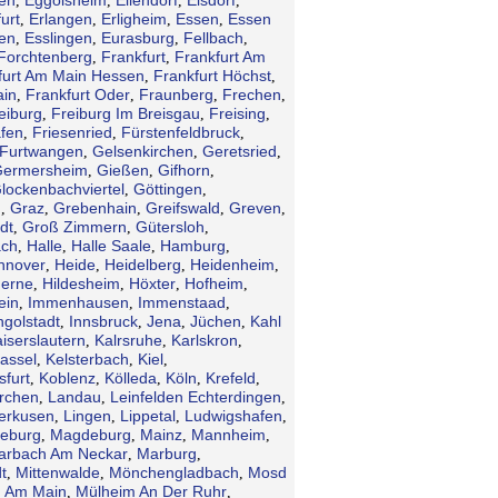
,
,
,
,
urt
Erlangen
Erligheim
Essen
Essen
,
,
,
,
en
Esslingen
Eurasburg
Fellbach
,
,
,
,
Forchtenberg
Frankfurt
Frankfurt Am
,
,
furt Am Main Hessen
Frankfurt Höchst
,
,
ain
Frankfurt Oder
Fraunberg
Frechen
,
,
,
,
eiburg
Freiburg Im Breisgau
Freising
,
,
,
afen
Friesenried
Fürstenfeldbruck
,
,
,
Furtwangen
Gelsenkirchen
Geretsried
,
,
,
ermersheim
Gießen
Gifhorn
,
,
,
lockenbachviertel
Göttingen
,
,
n
Graz
Grebenhain
Greifswald
Greven
,
,
,
,
,
dt
Groß Zimmern
Gütersloh
,
,
,
ch
Halle
Halle Saale
Hamburg
,
,
,
,
nnover
Heide
Heidelberg
Heidenheim
,
,
,
,
erne
Hildesheim
Höxter
Hofheim
,
,
,
,
ein
Immenhausen
Immenstaad
,
,
,
ngolstadt
Innsbruck
Jena
Jüchen
Kahl
,
,
,
,
iserslautern
Kalrsruhe
Karlskron
,
,
,
assel
Kelsterbach
Kiel
,
,
,
sfurt
Koblenz
Kölleda
Köln
Krefeld
,
,
,
,
,
irchen
Landau
Leinfelden Echterdingen
,
,
,
erkusen
Lingen
Lippetal
Ludwigshafen
,
,
,
,
eburg
Magdeburg
Mainz
Mannheim
,
,
,
,
arbach Am Neckar
Marburg
,
,
t
Mittenwalde
Mönchengladbach
Mosd
,
,
,
 Am Main
Mülheim An Der Ruhr
,
,