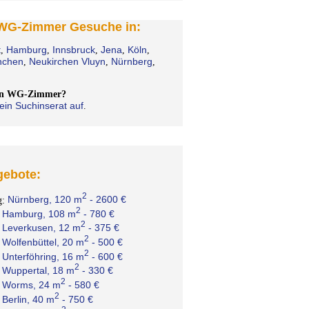
 WG-Zimmer Gesuche in:
t
Hamburg
Innsbruck
Jena
Köln
,
,
,
,
,
chen
Neukirchen Vluyn
Nürnberg
,
,
,
ein WG-Zimmer?
ein Suchinserat auf
.
ebote:
2
Nürnberg, 120 m
- 2600 €
g:
2
Hamburg, 108 m
- 780 €
:
2
Leverkusen, 12 m
- 375 €
:
2
Wolfenbüttel, 20 m
- 500 €
:
2
Unterföhring, 16 m
- 600 €
:
2
Wuppertal, 18 m
- 330 €
:
2
Worms, 24 m
- 580 €
:
2
Berlin, 40 m
- 750 €
: