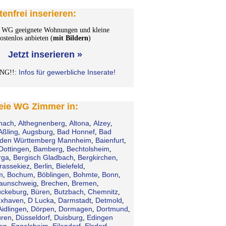
tenfrei inserieren:
WG geeignete Wohnungen und kleine
stenlos anbieten (
mit Bildern
)
Jetzt inserieren »
Infos für gewerbliche Inserate!
NG!!:
reie WG Zimmer in:
hach
Althegnenberg
Altona
Alzey
,
,
,
,
Aßling
Augsburg
Bad Honnef
Bad
,
,
,
den Württemberg Mannheim
Baienfurt
,
,
Dottingen
Bamberg
Bechtolsheim
,
,
,
rga
Bergisch Gladbach
Bergkirchen
,
,
,
rassekiez
Berlin
Bielefeld
,
,
,
m
Bochum
Böblingen
Bohmte
Bonn
,
,
,
,
,
aunschweig
Brechen
Bremen
,
,
,
ckeburg
Büren
Butzbach
Chemnitz
,
,
,
,
xhaven
D Lucka
Darmstadt
Detmold
,
,
,
,
Aidlingen
Dörpen
Dormagen
Dortmund
,
,
,
,
ren
Düsseldorf
Duisburg
Edingen
,
,
,
en
Eggolsheim
Eilendorf
Elsdorf