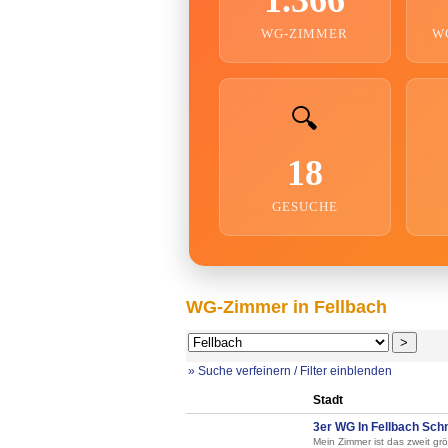
WG-ZIMMER
W
🔍
18
GESUCHE
WG-Zimmer in Fellbach
» Suche verfeinern / Filter einblenden
Stadt
3er WG In Fellbach Schm
Mein Zimmer ist das zweit gr