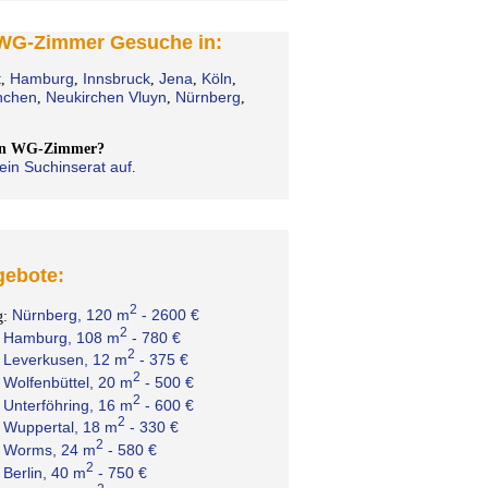
 WG-Zimmer Gesuche in:
t
Hamburg
Innsbruck
Jena
Köln
,
,
,
,
,
chen
Neukirchen Vluyn
Nürnberg
,
,
,
ein WG-Zimmer?
ein Suchinserat auf
.
ebote:
2
Nürnberg, 120 m
- 2600 €
g:
2
Hamburg, 108 m
- 780 €
:
2
Leverkusen, 12 m
- 375 €
:
2
Wolfenbüttel, 20 m
- 500 €
:
2
Unterföhring, 16 m
- 600 €
:
2
Wuppertal, 18 m
- 330 €
:
2
Worms, 24 m
- 580 €
:
2
Berlin, 40 m
- 750 €
: