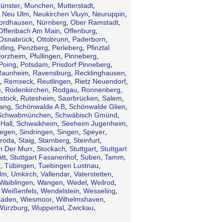
ünster
Munchen
Mutterstadt
,
,
,
Neu Ulm
Neukirchen Vluyn
Neuruppin
,
,
,
,
ordhausen
Nürnberg
Ober Ramstadt
,
,
,
Offenbach Am Main
Offenburg
,
,
Osnabrück
Ottobrunn
Paderborn
,
,
,
tling
Penzberg
Perleberg
Pfinztal
,
,
,
forzheim
Pfullingen
Pinneberg
,
,
,
Poing
Potsdam
Prisdorf Pinneberg
,
,
,
Raunheim
Ravensburg
Recklinghausen
,
,
,
Remseck
Reutlingen
Rietz Neuendorf
,
,
,
,
e
Rodenkirchen
Rodgau
Ronnenberg
,
,
,
,
stock
Rutesheim
Saarbrücken
Salem
,
,
,
,
gang
Schönwalde A B
Schönwalde Glien
,
,
,
Schwabmünchen
Schwäbisch Gmünd
,
,
Hall
Schwaikheim
Seeheim Jugenheim
,
,
,
iegen
Sindringen
Singen
Speyer
,
,
,
,
troda
Staig
Starnberg
Steinfurt
,
,
,
,
n Der Murr
Stockach
Stuttgart
Stuttgart
,
,
,
tt
Stuttgart Fasanenhof
Suben
Tamm
,
,
,
,
r
Tübingen
Tuebingen Lustnau
,
,
,
lm
Umkirch
Vallendar
Vaterstetten
,
,
,
,
Waiblingen
Wangen
Wedel
Weilrod
,
,
,
,
Weißenfels
Wendelstein
Wesseling
,
,
,
,
baden
Wiesmoor
Wilhelmshaven
,
,
,
Würzburg
Wuppertal
Zwickau
,
,
,