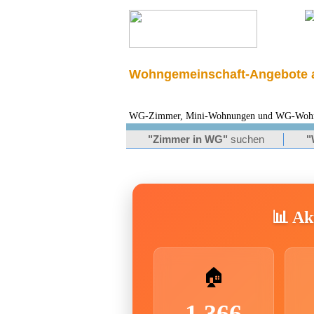
Wohngemeinschaft-Angebote a
WG-Zimmer, Mini-Wohnungen und WG-Wohnung
"Zimmer in WG"
suchen
"
📊 Akt
🏠
1.366