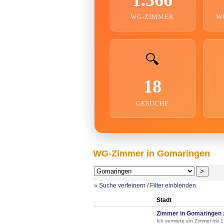
WG-ZIMMER
W
🔍
18
GESUCHE
WG-Zimmer in Gomaringen
» Suche verfeinern / Filter einblenden
Stadt
Zimmer in Gomaringen z
Ich vermiete ein Zimmer mit