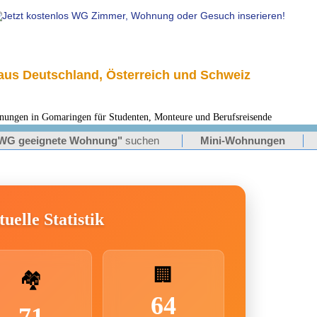
us Deutschland, Österreich und Schweiz
en in Gomaringen für Studenten, Monteure und Berufsreisende
WG geeignete Wohnung"
suchen
Mini-Wohnungen
uelle Statistik
🏢
🏘️
64
71