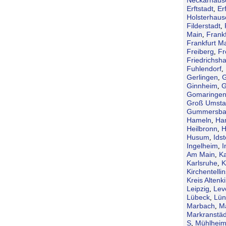
Erftstadt
Erf
,
Holsterhaus
Filderstadt
,
Main
Frank
,
Frankfurt M
Freiberg
Fr
,
Friedrichsh
Fuhlendorf
,
Gerlingen
G
,
Ginnheim
G
,
Gomaringe
Groß Umsta
Gummersba
Hameln
Ha
,
Heilbronn
H
,
Husum
Idst
,
Ingelheim
I
,
Am Main
Ka
,
Karlsruhe
K
,
Kirchentellin
Kreis Altenk
Leipzig
Lev
,
Lübeck
Lün
,
Marbach
M
,
Markranstäd
S
Mühlheim
,