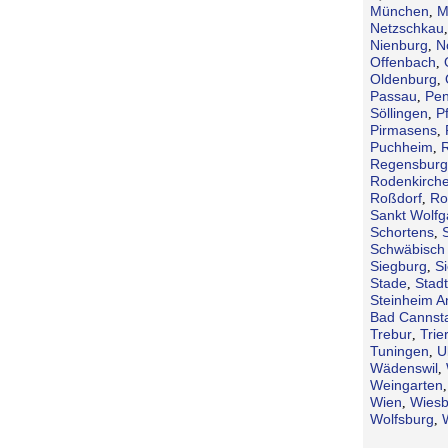
München
M
,
Netzschkau
Nienburg
N
,
Offenbach
,
Oldenburg
,
Passau
Pen
,
Söllingen
P
,
Pirmasens
,
Puchheim
,
Regensburg
Rodenkirch
Roßdorf
Ro
,
Sankt Wolf
Schortens
,
Schwäbisch 
Siegburg
S
,
Stade
Stad
,
Steinheim A
Bad Cannsta
Trebur
Trie
,
Tuningen
U
,
Wädenswil
,
Weingarten
Wien
Wies
,
Wolfsburg
,