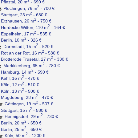
2
Pfinztal, 20 m
- 690 €
:
2
Plochingen, 76 m
- 700 €
g:
2
Stuttgart, 23 m
- 680 €
:
2
Erzhausen, 26 m
- 750 €
:
2
Herdecke Witten, 110 m
- 164 €
:
2
Eppelheim, 17 m
- 535 €
:
2
Berlin, 10 m
- 326 €
:
2
Darmstadt, 15 m
- 520 €
g:
2
Rot an der Rot, 16 m
- 580 €
:
2
Brotterode Trusetal, 27 m
- 330 €
:
2
Markkleeberg, 65 m
- 780 €
g:
2
Hamburg, 14 m
- 590 €
:
2
Kehl, 16 m
- 470 €
:
2
Köln, 12 m
- 510 €
:
2
Köln, 13 m
- 500 €
:
2
Magdeburg, 28 m
- 470 €
:
2
Göttingen, 19 m
- 507 €
ng:
2
Stuttgart, 15 m
- 580 €
:
2
Hennigsdorf, 29 m
- 730 €
ng:
2
Berlin, 20 m
- 650 €
:
2
Berlin, 25 m
- 650 €
:
2
Köln, 50 m
- 1200 €
ng: