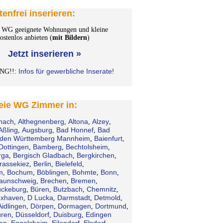
tenfrei inserieren:
WG geeignete Wohnungen und kleine
stenlos anbieten (
mit Bildern
)
Jetzt inserieren »
Infos für gewerbliche Inserate!
NG!!:
reie WG Zimmer in:
hach
Althegnenberg
Altona
Alzey
,
,
,
,
Aßling
Augsburg
Bad Honnef
Bad
,
,
,
den Württemberg Mannheim
Baienfurt
,
,
Dottingen
Bamberg
Bechtolsheim
,
,
,
rga
Bergisch Gladbach
Bergkirchen
,
,
,
rassekiez
Berlin
Bielefeld
,
,
,
m
Bochum
Böblingen
Bohmte
Bonn
,
,
,
,
,
aunschweig
Brechen
Bremen
,
,
,
ckeburg
Büren
Butzbach
Chemnitz
,
,
,
,
xhaven
D Lucka
Darmstadt
Detmold
,
,
,
,
Aidlingen
Dörpen
Dormagen
Dortmund
,
,
,
,
ren
Düsseldorf
Duisburg
Edingen
,
,
,
en
Eggolsheim
Eilendorf
Elsdorf