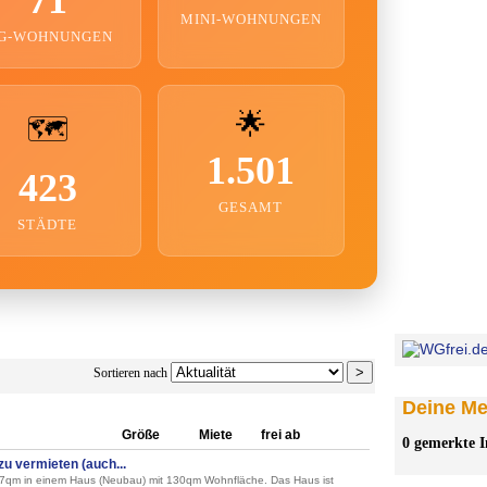
MINI-WOHNUNGEN
G-WOHNUNGEN
🌟
🗺️
1.501
423
GESAMT
STÄDTE
Sortieren nach
Deine Mer
Größe
Miete
frei ab
0 gemerkte I
u vermieten (auch...
 17qm in einem Haus (Neubau) mit 130qm Wohnfläche. Das Haus ist