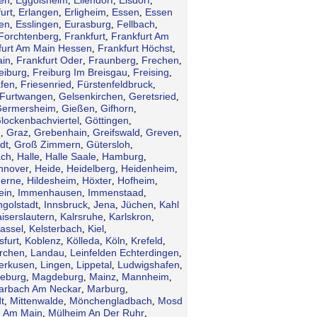
,
,
,
,
urt
Erlangen
Erligheim
Essen
Essen
,
,
,
,
en
Esslingen
Eurasburg
Fellbach
,
,
,
,
Forchtenberg
Frankfurt
Frankfurt Am
,
,
furt Am Main Hessen
Frankfurt Höchst
,
,
ain
Frankfurt Oder
Fraunberg
Frechen
,
,
,
,
eiburg
Freiburg Im Breisgau
Freising
,
,
,
afen
Friesenried
Fürstenfeldbruck
,
,
,
Furtwangen
Gelsenkirchen
Geretsried
,
,
,
ermersheim
Gießen
Gifhorn
,
,
,
lockenbachviertel
Göttingen
,
,
n
Graz
Grebenhain
Greifswald
Greven
,
,
,
,
,
dt
Groß Zimmern
Gütersloh
,
,
,
ch
Halle
Halle Saale
Hamburg
,
,
,
,
nnover
Heide
Heidelberg
Heidenheim
,
,
,
,
erne
Hildesheim
Höxter
Hofheim
,
,
,
,
ein
Immenhausen
Immenstaad
,
,
,
ngolstadt
Innsbruck
Jena
Jüchen
Kahl
,
,
,
,
iserslautern
Kalrsruhe
Karlskron
,
,
,
assel
Kelsterbach
Kiel
,
,
,
sfurt
Koblenz
Kölleda
Köln
Krefeld
,
,
,
,
,
irchen
Landau
Leinfelden Echterdingen
,
,
,
erkusen
Lingen
Lippetal
Ludwigshafen
,
,
,
,
eburg
Magdeburg
Mainz
Mannheim
,
,
,
,
arbach Am Neckar
Marburg
,
,
t
Mittenwalde
Mönchengladbach
Mosd
,
,
,
 Am Main
Mülheim An Der Ruhr
,
,