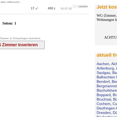
alles mitbenutzt...
Jetzt kos
merken
17
400
2
€
01.07.22
m
WG-Zimmer, 
Wohnungen ko
Seiten:
1
ACHTU
immer in Gomaringen inserieren
aktuell f
Aachen
Aic
,
Artlenburg
,
Saulgau
Ba
,
Ballrechten 
Bendorf
Be
,
Bergmannst
Bischofshei
Boppard
Br
,
Bruchsal
Bü
,
Cochem
Cu
,
Deufringen 
Dresden
Dü
,
Neckarhaus