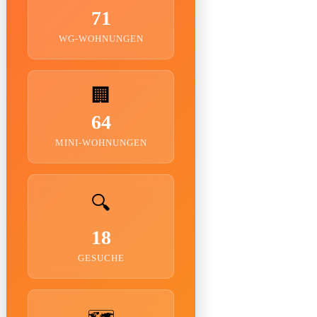
71
WG-WOHNUNGEN
🏢
64
MINI-WOHNUNGEN
🔍
18
GESUCHE