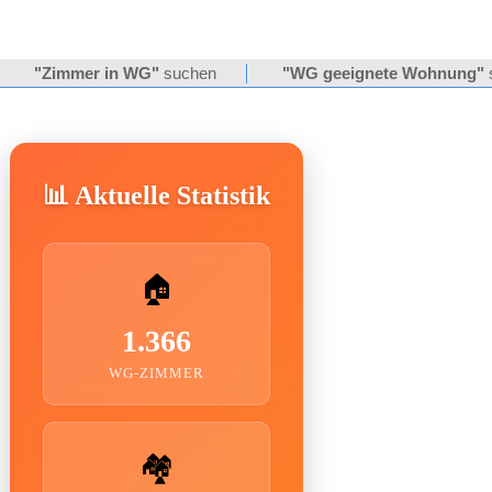
"Zimmer in WG"
suchen
"WG geeignete Wohnung"
📊 Aktuelle Statistik
🏠
1.366
WG-ZIMMER
🏘️