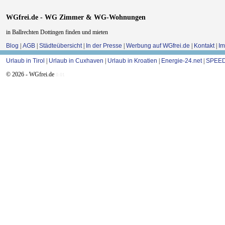
WGfrei.de - WG Zimmer & WG-Wohnungen
in Ballrechten Dottingen finden und mieten
Blog
|
AGB
|
Städteübersicht
|
In der Presse
|
Werbung auf WGfrei.de
|
Kontakt
|
I
Urlaub in Tirol
|
Urlaub in Cuxhaven
|
Urlaub in Kroatien
|
Energie-24.net
|
SPEED
© 2026 - WGfrei.de
0.01