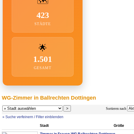
🗺️
423
STÄDTE
🌟
1.501
GESAMT
WG-Zimmer in Ballrechten Dottingen
Sortieren nach
» Suche verfeinern / Filter einblenden
Stadt
Größe
Zimmer in Frauen-WG Ballrechten-Dottingen...