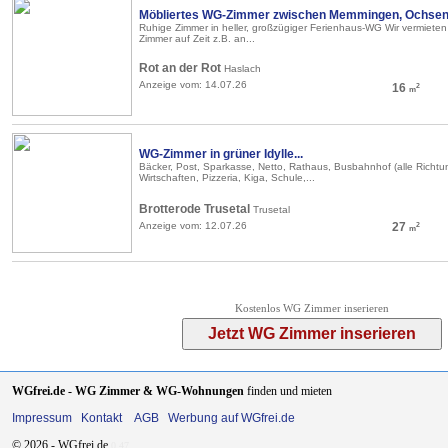
Möbliertes WG-Zimmer zwischen Memmingen, Ochsen
Ruhige Zimmer in heller, großzügiger Ferienhaus-WG Wir vermieten
Zimmer auf Zeit z.B. an...
Rot an der Rot
Haslach
Anzeige vom: 14.07.26
16
2
m
WG-Zimmer in grüner Idylle...
Bäcker, Post, Sparkasse, Netto, Rathaus, Busbahnhof (alle Richtu
Wirtschaften, Pizzeria, Kiga, Schule,...
Brotterode Trusetal
Trusetal
Anzeige vom: 12.07.26
27
2
m
Kostenlos WG Zimmer inserieren
WGfrei.de - WG Zimmer & WG-Wohnungen
finden und mieten
Impressum
Kontakt
AGB
Werbung auf WGfrei.de
© 2026 - WGfrei.de
0.47