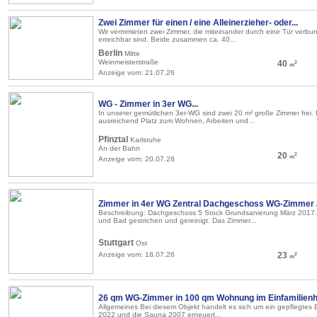
Zwei Zimmer für einen / eine Alleinerzieher- oder...
Wir vermmieten zwei Zimmer, die miteinander durch eine Tür verbu
erreichbar sind. Beide zusammen ca. 40...
Berlin
Mitte
Weinmeisterstraße
40
2
m
Anzeige vom: 21.07.26
WG - Zimmer in 3er WG...
In unserer gemütlichen 3er-WG sind zwei 20 m² große Zimmer frei. 
ausreichend Platz zum Wohnen, Arbeiten und...
Pfinztal
Karlsruhe
An der Bahn
20
2
m
Anzeige vom: 20.07.26
Zimmer in 4er WG Zentral Dachgeschoss WG-Zimmer 2
Beschreibung: Dachgeschoss 5 Stock Grundsanierung März 2017.
und Bad gestrichen und gereinigt. Das Zimmer...
Stuttgart
Ost
Anzeige vom: 18.07.26
23
2
m
26 qm WG-Zimmer in 100 qm Wohnung im Einfamilienh
Allgemeines Bei diesem Objekt handelt es sich um ein gepflegtes 
2022 und die Sauna 2007 erneuert...