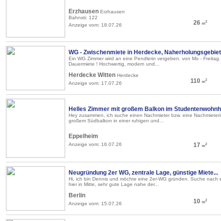
Erzhausen
Erzhausen
Bahnstr. 122
26
2
m
Anzeige vom: 18.07.26
WG - Zwischenmiete in Herdecke, Naherholungsgebiet.
Ein WG Zimmer wird an eine Pendlerin vergeben. von Mo - Freitag
Dauermiete ! Hochwertig, modern und...
Herdecke Witten
Herdecke
110
2
m
Anzeige vom: 17.07.26
Helles Zimmer mit großem Balkon im Studentenwohnhe
Hey zusammen, ich suche einen Nachmieter bzw. eine Nachmieteri
großem Südbalkon in einer ruhigen und...
Eppelheim
Anzeige vom: 16.07.26
17
2
m
Neugründung 2er WG, zentrale Lage, günstige Miete...
Hi, ich bin Dennis und möchte eine 2er-WG gründen. Suche nach 
hier in Mitte, sehr gute Lage nahe der...
Berlin
10
2
m
Anzeige vom: 15.07.26