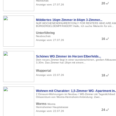
Heinrichstr.
20
2
m
Anzeige vom: 27.07.26
Möbliertes 16qm Zimmer in 84qm 3-Zimmer...
NUR WOCHENENDFAHRER!!!ONLY FOR RENTERS WHO ARE AWA
BÜRGERGELDEMPFÄNGER!! Hallo, Ich suche Mieter/in für ein...
Unterföhring
Neubruchstr.
16
2
m
Anzeige vom: 27.07.26
Schönes WG Zimmer im Herzen Elberfelds...
Dein neues Zimmer liegt in einer wunderschönen, großen Altbauw
3,30m. Das Zimmer hat 18qm mit einem...
Wuppertal
Anzeige vom: 22.07.26
18
2
m
Wohnen mit Charakter: 1,5-Zimmer WG -Apartment in..
2 Einraum-Wohnungen im Neubau / WG-Zimmer mit Tageslichtbad 
Ortszentrum von Worms-Herrnsheim Anbindung: Zwei...
Worms
Worms
Herrnsheimer Hauptstrasse
24
2
m
Anzeige vom: 22.07.26