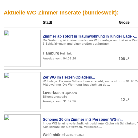
Aktuelle WG-Zimmer Inserate (bundesweit):
Stadt
Größe
Zimmer ab sofort in Traumwohnung in ruhiger Lage -...
Die Wohnung ist in einer modernen Wohnanlage und hat eine Woh
3 Schlafzimmern und einer großen geräumigen...
Hamburg
Heimfeld
Anzeige vom: 04.08.26
108
2
m
2er WG im Herzen Opladens...
Wohnlage: Da mein Mitbewohner auszieht, suche ich zum 01.10.2
Mitbewohner. Die Wohnung liegt direkt an der...
Leverkusen
Opladen
Birkenbergstraße
12
2
m
Anzeige vom: 31.07.26
Schönes 20 qm Zimmer in 2 Personen WG in...
In der WG ist eine vollständig eingerichtete Küche mit Schränken, 
Kühlschrank mit Gefrierfach, Mikrowelle,...
Wolfenbüttel
Wolfenbüttel