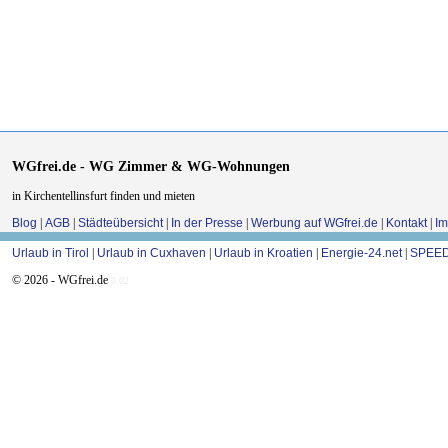
WGfrei.de - WG Zimmer & WG-Wohnungen
in Kirchentellinsfurt finden und mieten
Blog
|
AGB
|
Städteübersicht
|
In der Presse
|
Werbung auf WGfrei.de
|
Kontakt
|
I
Urlaub in Tirol
|
Urlaub in Cuxhaven
|
Urlaub in Kroatien
|
Energie-24.net
|
SPEED
© 2026 - WGfrei.de
0.02