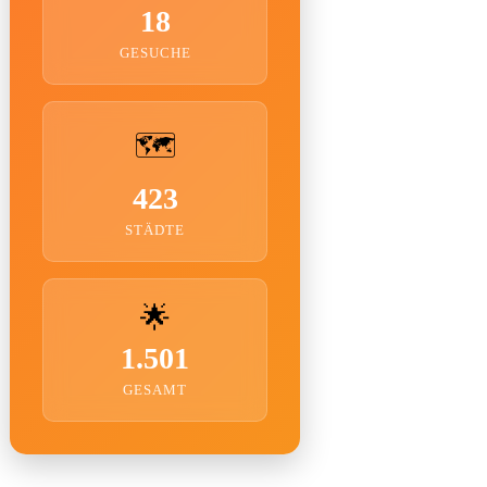
18
GESUCHE
🗺️
423
STÄDTE
🌟
1.501
GESAMT