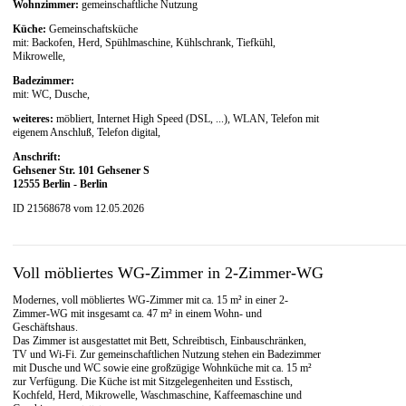
Wohnzimmer:
gemeinschaftliche Nutzung
Küche:
Gemeinschaftsküche
mit: Backofen, Herd, Spühlmaschine, Kühlschrank, Tiefkühl,
Mikrowelle,
Badezimmer:
mit: WC, Dusche,
weiteres:
möbliert, Internet High Speed (DSL, ...), WLAN, Telefon mit
eigenem Anschluß, Telefon digital,
Anschrift:
Gehsener Str. 101 Gehsener S
12555 Berlin - Berlin
ID 21568678 vom 12.05.2026
Voll möbliertes WG-Zimmer in 2-Zimmer-WG
Modernes, voll möbliertes WG-Zimmer mit ca. 15 m² in einer 2-
Zimmer-WG mit insgesamt ca. 47 m² in einem Wohn- und
Geschäftshaus.
Das Zimmer ist ausgestattet mit Bett, Schreibtisch, Einbauschränken,
TV und Wi-Fi. Zur gemeinschaftlichen Nutzung stehen ein Badezimmer
mit Dusche und WC sowie eine großzügige Wohnküche mit ca. 15 m²
zur Verfügung. Die Küche ist mit Sitzgelegenheiten und Esstisch,
Kochfeld, Herd, Mikrowelle, Waschmaschine, Kaffeemaschine und