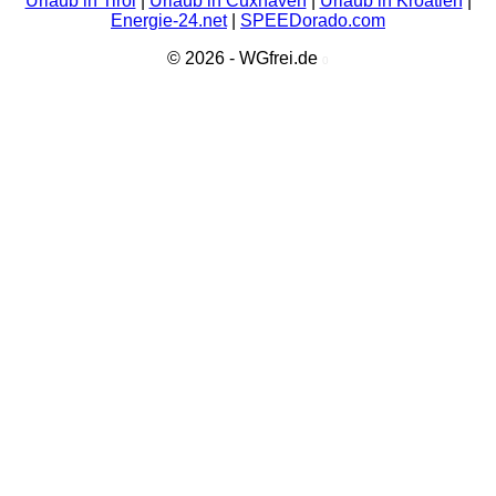
Urlaub in Tirol
|
Urlaub in Cuxhaven
|
Urlaub in Kroatien
|
Energie-24.net
|
SPEEDorado.com
© 2026 - WGfrei.de
0