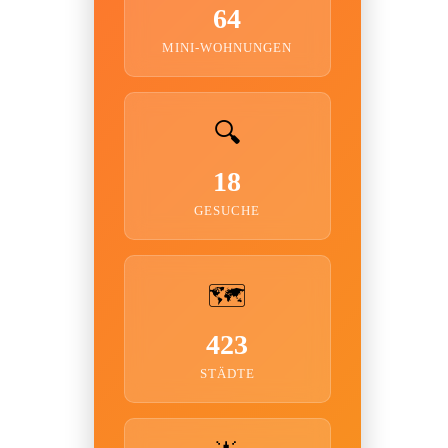
64
MINI-WOHNUNGEN
🔍
18
GESUCHE
🗺️
423
STÄDTE