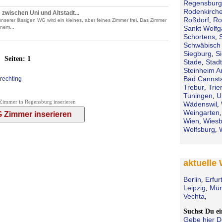
Regensburg
Rodenkirch
 zwischen Uni und Altstadt...
Roßdorf
Ro
,
serer lässigen WG wird ein kleines, aber feines Zimmer frei. Das Zimmer
inem...
Sankt Wolf
Schortens
,
Schwäbisch 
Siegburg
S
,
Seiten:
1
Stade
Stad
,
Steinheim A
Bad Cannsta
rechting
Trebur
Trie
,
Tuningen
U
,
Zimmer in Regensburg inserieren
Wädenswil
,
Weingarten
Wien
Wies
,
Wolfsburg
,
aktuelle
Berlin
Erfur
,
Leipzig
Mün
,
Vechta
,
Suchst Du 
Gebe hier D