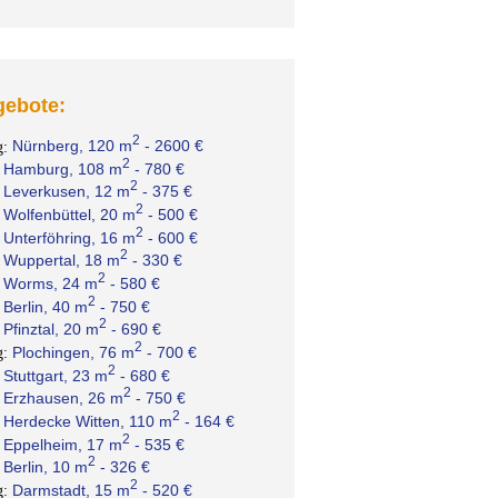
ebote:
2
Nürnberg, 120 m
- 2600 €
g:
2
Hamburg, 108 m
- 780 €
:
2
Leverkusen, 12 m
- 375 €
:
2
Wolfenbüttel, 20 m
- 500 €
:
2
Unterföhring, 16 m
- 600 €
:
2
Wuppertal, 18 m
- 330 €
:
2
Worms, 24 m
- 580 €
:
2
Berlin, 40 m
- 750 €
:
2
Pfinztal, 20 m
- 690 €
:
2
Plochingen, 76 m
- 700 €
g:
2
Stuttgart, 23 m
- 680 €
:
2
Erzhausen, 26 m
- 750 €
:
2
Herdecke Witten, 110 m
- 164 €
:
2
Eppelheim, 17 m
- 535 €
:
2
Berlin, 10 m
- 326 €
:
2
Darmstadt, 15 m
- 520 €
g: