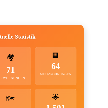
uelle Statistik
🏢
🏘️
64
71
MINI-WOHNUNGEN
G-WOHNUNGEN
🌟
🗺️
1.501