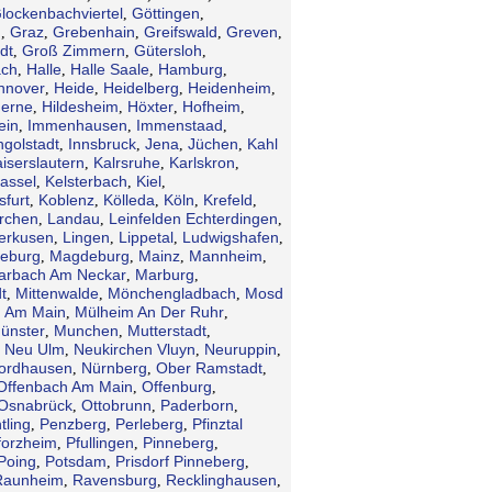
lockenbachviertel
Göttingen
,
,
n
Graz
Grebenhain
Greifswald
Greven
,
,
,
,
,
dt
Groß Zimmern
Gütersloh
,
,
,
ch
Halle
Halle Saale
Hamburg
,
,
,
,
nnover
Heide
Heidelberg
Heidenheim
,
,
,
,
erne
Hildesheim
Höxter
Hofheim
,
,
,
,
ein
Immenhausen
Immenstaad
,
,
,
ngolstadt
Innsbruck
Jena
Jüchen
Kahl
,
,
,
,
iserslautern
Kalrsruhe
Karlskron
,
,
,
assel
Kelsterbach
Kiel
,
,
,
sfurt
Koblenz
Kölleda
Köln
Krefeld
,
,
,
,
,
irchen
Landau
Leinfelden Echterdingen
,
,
,
erkusen
Lingen
Lippetal
Ludwigshafen
,
,
,
,
eburg
Magdeburg
Mainz
Mannheim
,
,
,
,
arbach Am Neckar
Marburg
,
,
t
Mittenwalde
Mönchengladbach
Mosd
,
,
,
 Am Main
Mülheim An Der Ruhr
,
,
ünster
Munchen
Mutterstadt
,
,
,
Neu Ulm
Neukirchen Vluyn
Neuruppin
,
,
,
,
ordhausen
Nürnberg
Ober Ramstadt
,
,
,
Offenbach Am Main
Offenburg
,
,
Osnabrück
Ottobrunn
Paderborn
,
,
,
tling
Penzberg
Perleberg
Pfinztal
,
,
,
forzheim
Pfullingen
Pinneberg
,
,
,
Poing
Potsdam
Prisdorf Pinneberg
,
,
,
Raunheim
Ravensburg
Recklinghausen
,
,
,