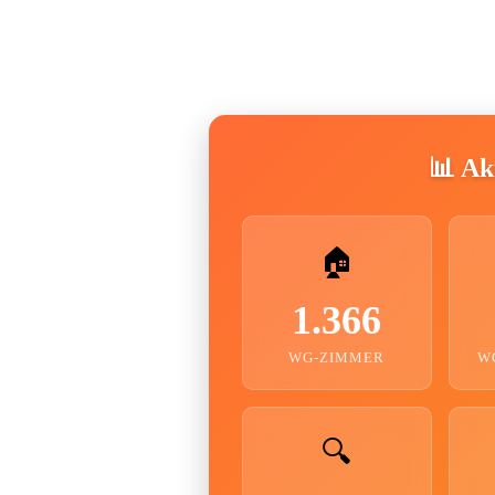
📊 Akt
🏠
1.366
WG-ZIMMER
W
🔍