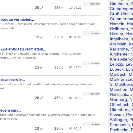
Ginnheim
G
,
merken
20
455
10.04.21
2
€
Gomaringe
m
Groß Umsta
Gummersba
burg zu vermieten...
Hameln
Ha
,
ett, Schrank, Schreibtisch, Waschbecken im Zimmer, Etagendusche und
Zimmer ab...
Heilbronn
H
,
merken
Husum
Idst
,
15
220
01.10.20
2
€
m
Ingelheim
I
,
Am Main
Ka
,
Karlsruhe
K
,
weier-WG zu vermieten!...
Kirchentellin
m 3. Stock und besteht aus einer geräumigen Küche, einem
teil. Auch ein Stellplatz...
Kreis Altenk
merken
Leipzig
Lev
,
13
335
01.09.20
2
€
m
Lübeck
Lün
,
Marbach
M
,
Markranstäd
bewohner/-in...
S
Mühlheim
,
son: 41 männlich und beruflich viel unterwegs suche syphatischen
rin...
München
M
,
merken
Netzschkau
28
450
01.06.13
2
€
m
Nienburg
N
,
Offenbach
,
Oldenburg
,
egensburg...
Passau
Pen
,
ohner oder Mitbewohnerin für eine 4 Zimmer-Wohnung in Regensburg.
fach melden....
Söllingen
P
,
Pirmasens
merken
,
18
250
01.10.12
2
€
Puchheim
m
,