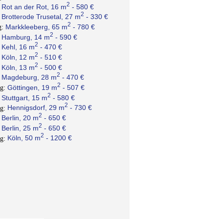
2
Rot an der Rot, 16 m
- 580 €
:
2
Brotterode Trusetal, 27 m
- 330 €
:
2
Markkleeberg, 65 m
- 780 €
g:
2
Hamburg, 14 m
- 590 €
:
2
Kehl, 16 m
- 470 €
:
2
Köln, 12 m
- 510 €
:
2
Köln, 13 m
- 500 €
:
2
Magdeburg, 28 m
- 470 €
:
2
Göttingen, 19 m
- 507 €
ng:
2
Stuttgart, 15 m
- 580 €
:
2
Hennigsdorf, 29 m
- 730 €
ng:
2
Berlin, 20 m
- 650 €
:
2
Berlin, 25 m
- 650 €
:
2
Köln, 50 m
- 1200 €
ng: