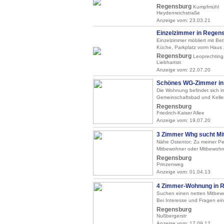
Regensburg
Kumpfmühl
Heydenreichstraße
Anzeige vom: 23.03.21
Einzelzimmer in Regens
Einzelzimmer möbliert mit B
Küche, Parkplatz vorm Haus 
Regensburg
Leoprechting
Liebhartstr.
Anzeige vom: 22.07.20
Schönes WG-Zimmer in Z
Die Wohnung befindet sich i
Gemeinschaftsbad und Kellerab
Regensburg
Friedrich-Kaiser Allee
Anzeige vom: 19.07.20
3 Zimmer Whg sucht Mit
Nähe Ostentor; Zu meiner Per
Mitbewohner oder Mitbewohne
Regensburg
Prinzenweg
Anzeige vom: 01.04.13
4 Zimmer-Wohnung in R
Suchen einen netten Mitbew
Bei Interesse und Fragen ein
Regensburg
Nußbergerstr
Anzeige vom: 17.09.12