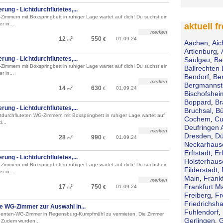
ung - Lichtdurchflutetes,...
immern mit Boxspringbett in ruhiger Lage wartet auf dich! Du suchst ein
r in...
aktuell f
merken
12
550
01.09.24
2
€
m
Aachen
Aic
,
Artlenburg
,
ung - Lichtdurchflutetes,...
Saulgau
Ba
,
immern mit Boxspringbett in ruhiger Lage wartet auf dich! Du suchst ein
Ballrechten 
r in...
Bendorf
Be
,
merken
Bergmannst
14
630
01.09.24
2
€
m
Bischofshei
Boppard
Br
,
ung - Lichtdurchflutetes,...
Bruchsal
Bü
,
htdurchfluteten WG-Zimmern mit Boxspringbett in ruhiger Lage wartet auf
Cochem
Cu
,
...
Deufringen 
merken
Dresden
Dü
,
28
990
01.09.24
2
€
m
Neckarhaus
Erftstadt
Erf
,
ung - Lichtdurchflutetes,...
Holsterhaus
immern mit Boxspringbett in ruhiger Lage wartet auf dich! Du suchst ein
Filderstadt
,
r in...
Main
Frank
,
merken
Frankfurt M
17
750
01.09.24
2
€
m
Freiberg
Fr
,
Friedrichsh
e WG-Zimmer zur Auswahl in...
Fuhlendorf
,
enten-WG-Zimmer in Regensburg-Kumpfmühl zu vermieten. Die Zimmer
Gerlingen
G
,
 Zudem wurden...