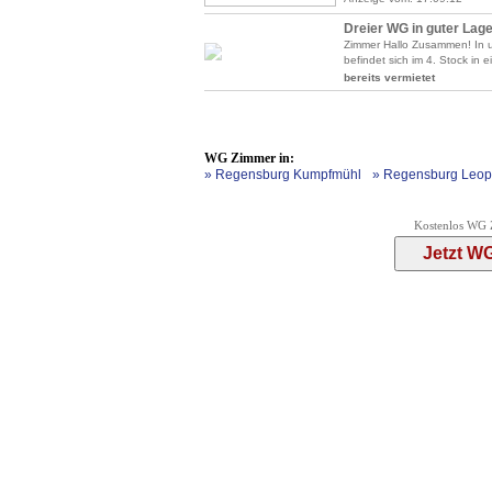
Dreier WG in guter Lage
Zimmer Hallo Zusammen! In un
befindet sich im 4. Stock in e
bereits vermietet
WG Zimmer in:
» Regensburg Kumpfmühl
» Regensburg Leop
Kostenlos WG 