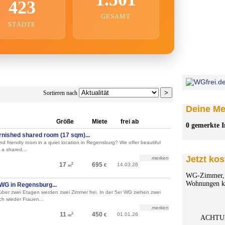
423
GESAMT
STÄDTE
Sortieren nach
Deine Mer
Größe
Miete
frei ab
0 gemerkte I
furnished shared room (17 sqm)...
and friendly room in a quiet location in Regensburg? We offer beautiful
 a shared...
Jetzt kos
merken
17
695
14.03.26
2
€
m
WG-Zimmer, 
Wohnungen ko
 WG in Regensburg...
über zwei Etagen werden zwei Zimmer frei. In der 5er WG ziehen zwei
h wieder Frauen...
merken
11
450
01.01.26
2
€
m
ACHTU