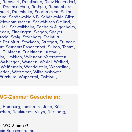
Remseck
Reutlingen
Rietz Neuendorf
,
,
,
,
e
Rodenkirchen
Rodgau
Ronnenberg
,
,
,
,
stock
Rutesheim
Saarbrücken
Salem
,
,
,
,
gang
Schönwalde A B
Schönwalde Glien
,
,
,
Schwabmünchen
Schwäbisch Gmünd
,
,
Hall
Schwaikheim
Seeheim Jugenheim
,
,
,
iegen
Sindringen
Singen
Speyer
,
,
,
,
troda
Staig
Starnberg
Steinfurt
,
,
,
,
n Der Murr
Stockach
Stuttgart
Stuttgart
,
,
,
tt
Stuttgart Fasanenhof
Suben
Tamm
,
,
,
,
r
Tübingen
Tuebingen Lustnau
,
,
,
lm
Umkirch
Vallendar
Vaterstetten
,
,
,
,
Waiblingen
Wangen
Wedel
Weilrod
,
,
,
,
Weißenfels
Wendelstein
Wesseling
,
,
,
,
baden
Wiesmoor
Wilhelmshaven
,
,
,
Würzburg
Wuppertal
Zwickau
,
,
,
 WG-Zimmer Gesuche in:
t
Hamburg
Innsbruck
Jena
Köln
,
,
,
,
,
chen
Neukirchen Vluyn
Nürnberg
,
,
,
ein WG-Zimmer?
ein Suchinserat auf
.