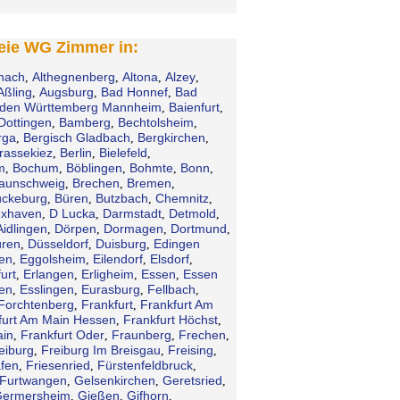
reie WG Zimmer in:
hach
Althegnenberg
Altona
Alzey
,
,
,
,
Aßling
Augsburg
Bad Honnef
Bad
,
,
,
den Württemberg Mannheim
Baienfurt
,
,
Dottingen
Bamberg
Bechtolsheim
,
,
,
rga
Bergisch Gladbach
Bergkirchen
,
,
,
rassekiez
Berlin
Bielefeld
,
,
,
m
Bochum
Böblingen
Bohmte
Bonn
,
,
,
,
,
aunschweig
Brechen
Bremen
,
,
,
ckeburg
Büren
Butzbach
Chemnitz
,
,
,
,
xhaven
D Lucka
Darmstadt
Detmold
,
,
,
,
Aidlingen
Dörpen
Dormagen
Dortmund
,
,
,
,
ren
Düsseldorf
Duisburg
Edingen
,
,
,
en
Eggolsheim
Eilendorf
Elsdorf
,
,
,
,
urt
Erlangen
Erligheim
Essen
Essen
,
,
,
,
en
Esslingen
Eurasburg
Fellbach
,
,
,
,
Forchtenberg
Frankfurt
Frankfurt Am
,
,
furt Am Main Hessen
Frankfurt Höchst
,
,
ain
Frankfurt Oder
Fraunberg
Frechen
,
,
,
,
eiburg
Freiburg Im Breisgau
Freising
,
,
,
afen
Friesenried
Fürstenfeldbruck
,
,
,
Furtwangen
Gelsenkirchen
Geretsried
,
,
,
ermersheim
Gießen
Gifhorn
,
,
,