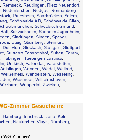
Remseck
Reutlingen
Rietz Neuendorf
,
,
,
,
e
Rodenkirchen
Rodgau
Ronnenberg
,
,
,
,
stock
Rutesheim
Saarbrücken
Salem
,
,
,
,
gang
Schönwalde A B
Schönwalde Glien
,
,
,
Schwabmünchen
Schwäbisch Gmünd
,
,
Hall
Schwaikheim
Seeheim Jugenheim
,
,
,
iegen
Sindringen
Singen
Speyer
,
,
,
,
troda
Staig
Starnberg
Steinfurt
,
,
,
,
n Der Murr
Stockach
Stuttgart
Stuttgart
,
,
,
tt
Stuttgart Fasanenhof
Suben
Tamm
,
,
,
,
r
Tübingen
Tuebingen Lustnau
,
,
,
lm
Umkirch
Vallendar
Vaterstetten
,
,
,
,
Waiblingen
Wangen
Wedel
Weilrod
,
,
,
,
Weißenfels
Wendelstein
Wesseling
,
,
,
,
baden
Wiesmoor
Wilhelmshaven
,
,
,
Würzburg
Wuppertal
Zwickau
,
,
,
 WG-Zimmer Gesuche in:
t
Hamburg
Innsbruck
Jena
Köln
,
,
,
,
,
chen
Neukirchen Vluyn
Nürnberg
,
,
,
ein WG-Zimmer?