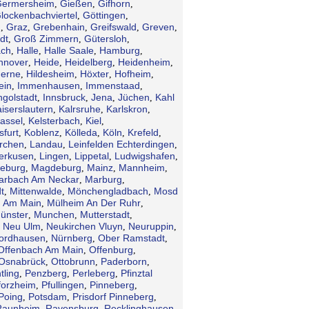
ermersheim
Gießen
Gifhorn
,
,
,
lockenbachviertel
Göttingen
,
,
n
Graz
Grebenhain
Greifswald
Greven
,
,
,
,
,
dt
Groß Zimmern
Gütersloh
,
,
,
ch
Halle
Halle Saale
Hamburg
,
,
,
,
nnover
Heide
Heidelberg
Heidenheim
,
,
,
,
erne
Hildesheim
Höxter
Hofheim
,
,
,
,
ein
Immenhausen
Immenstaad
,
,
,
ngolstadt
Innsbruck
Jena
Jüchen
Kahl
,
,
,
,
iserslautern
Kalrsruhe
Karlskron
,
,
,
assel
Kelsterbach
Kiel
,
,
,
sfurt
Koblenz
Kölleda
Köln
Krefeld
,
,
,
,
,
irchen
Landau
Leinfelden Echterdingen
,
,
,
erkusen
Lingen
Lippetal
Ludwigshafen
,
,
,
,
eburg
Magdeburg
Mainz
Mannheim
,
,
,
,
arbach Am Neckar
Marburg
,
,
t
Mittenwalde
Mönchengladbach
Mosd
,
,
,
 Am Main
Mülheim An Der Ruhr
,
,
ünster
Munchen
Mutterstadt
,
,
,
Neu Ulm
Neukirchen Vluyn
Neuruppin
,
,
,
,
ordhausen
Nürnberg
Ober Ramstadt
,
,
,
Offenbach Am Main
Offenburg
,
,
Osnabrück
Ottobrunn
Paderborn
,
,
,
tling
Penzberg
Perleberg
Pfinztal
,
,
,
forzheim
Pfullingen
Pinneberg
,
,
,
Poing
Potsdam
Prisdorf Pinneberg
,
,
,
Raunheim
Ravensburg
Recklinghausen
,
,
,