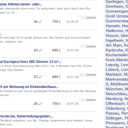
Gerlingen
G
,
eine Alleinerzieher- oder...
Ginnheim
G
,
die miteinander durch eine Tür verbunden, aber auch durch den Flur
Gomaringe
men ca. 40...
Groß Umsta
merken
Gummersba
40
750
01.08.26
2
€
m
Hameln
Ha
,
Heilbronn
H
,
.
Husum
Idst
,
G sind zwei 20 m² große Zimmer frei. Die Zimmer sind hell und bieten
Ingelheim
I
,
n, Arbeiten und...
Am Main
Ka
,
merken
Karlsruhe
K
,
20
690
20.07.26
2
€
m
Kirchentellin
Kreis Altenk
ral Dachgeschoss WG-Zimmer 23 m²...
Leipzig
Lev
,
 5 Stock Grundsanierung März 2017. Vor 1 Monaten den Flur, Küche
Lübeck
Lün
,
nigt. Das Zimmer...
Marbach
M
,
merken
23
680
2
€
18.07.26
m
Markranstäd
S
Mühlheim
,
0 qm Wohnung im Einfamilienhaus...
München
M
,
t handelt es sich um ein gepflegtes Einfamilienhaus in dem die Heizung
Netzschkau
euert...
Nienburg
N
,
merken
Offenbach
,
26
750
18.07.26
2
€
m
Oldenburg
,
Passau
Pen
,
Herdecke, Naherholungsgebiet....
Söllingen
P
,
endlerin vergeben. von Mo - Freitag. Absprachen sind möglich. Keine
Pirmasens
,
dern und...
Puchheim
,