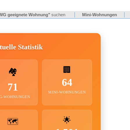
WG geeignete Wohnung"
suchen
Mini-Wohnungen
uelle Statistik
🏢
🏘️
64
71
MINI-WOHNUNGEN
G-WOHNUNGEN
🌟
🗺️