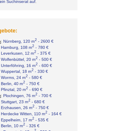
ein Suchinserat auf
.
ebote:
2
Nürnberg, 120 m
- 2600 €
g:
2
Hamburg, 108 m
- 780 €
:
2
Leverkusen, 12 m
- 375 €
:
2
Wolfenbüttel, 20 m
- 500 €
:
2
Unterföhring, 16 m
- 600 €
:
2
Wuppertal, 18 m
- 330 €
:
2
Worms, 24 m
- 580 €
:
2
Berlin, 40 m
- 750 €
:
2
Pfinztal, 20 m
- 690 €
:
2
Plochingen, 76 m
- 700 €
g:
2
Stuttgart, 23 m
- 680 €
:
2
Erzhausen, 26 m
- 750 €
:
2
Herdecke Witten, 110 m
- 164 €
:
2
Eppelheim, 17 m
- 535 €
:
2
Berlin, 10 m
- 326 €
:
2