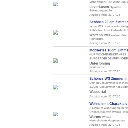
Mitbewohner. Die Wohnung lieg
Leverkusen
Opladen
Birkenbergstraße
Anzeige vom: 31.07.26
Schönes 20 qm Zimmer i
In der WG ist eine vollständi
Kühlschrank mit Gefrierfach, M
Wolfenbüttel
Wolfenbüttel
Heinrichstr.
Anzeige vom: 27.07.26
Möbliertes 16qm Zimmer
NUR WOCHENENDFAHRER!!!
BÜRGERGELDEMPFÄNGER!! Hall
Unterföhring
Neubruchstr.
Anzeige vom: 27.07.26
Schönes WG Zimmer im H
Dein neues Zimmer liegt in 
3,30m. Das Zimmer hat 18qm 
Wuppertal
Anzeige vom: 22.07.26
Wohnen mit Charakter: 
2 Einraum-Wohnungen im Neu
Ortszentrum von Worms-Herrn
Worms
Worms
Herrnsheimer Hauptstrasse
Anzeige vom: 22.07.26