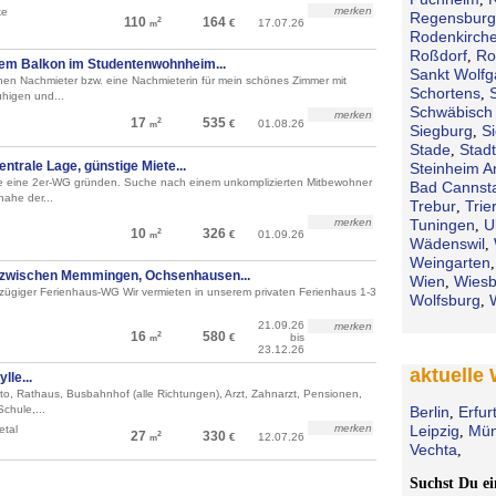
merken
ke
Regensburg
110
164
2
€
17.07.26
m
Rodenkirch
Roßdorf
Ro
,
ßem Balkon im Studentenwohnheim...
Sankt Wolf
en Nachmieter bzw. eine Nachmieterin für mein schönes Zimmer mit
Schortens
,
higen und...
Schwäbisch 
merken
17
535
2
€
01.08.26
m
Siegburg
S
,
Stade
Stad
,
trale Lage, günstige Miete...
Steinheim A
te eine 2er-WG gründen. Suche nach einem unkomplizierten Mitbewohner
Bad Cannsta
nahe der...
Trebur
Trie
,
merken
Tuningen
U
,
10
326
2
€
01.09.26
m
Wädenswil
,
Weingarten
zwischen Memmingen, Ochsenhausen...
Wien
Wies
,
ßzügiger Ferienhaus-WG Wir vermieten in unserem privaten Ferienhaus 1-3
Wolfsburg
,
21.09.26
merken
16
580
2
€
bis
m
23.12.26
aktuelle
lle...
to, Rathaus, Busbahnhof (alle Richtungen), Arzt, Zahnarzt, Pensionen,
Schule,...
Berlin
Erfur
,
merken
Leipzig
Mün
etal
,
27
330
2
€
12.07.26
m
Vechta
,
Suchst Du 