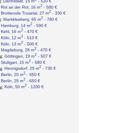
Darmstadt, 15 m
- 520 €
g:
2
Rot an der Rot, 16 m
- 580 €
:
2
Brotterode Trusetal, 27 m
- 330 €
:
2
Markkleeberg, 65 m
- 780 €
g:
2
Hamburg, 14 m
- 590 €
:
2
Kehl, 16 m
- 470 €
:
2
Köln, 12 m
- 510 €
:
2
Köln, 13 m
- 500 €
:
2
Magdeburg, 28 m
- 470 €
:
2
Göttingen, 19 m
- 507 €
ng:
2
Stuttgart, 15 m
- 580 €
:
2
Hennigsdorf, 29 m
- 730 €
ng:
2
Berlin, 20 m
- 650 €
:
2
Berlin, 25 m
- 650 €
:
2
Köln, 50 m
- 1200 €
ng: