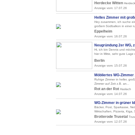
Herdecke Witten
Herdec
Anzeige vom: 17.07.26
Helles Zimmer mit gro
Hey zusammen, ich suche ein
großem Südbalkon in einer ru
Eppelheim
Anzeige vom: 16.07.26
Neugründung 2er WG, zen
Hi, ich bin Dennis und möch
hier in Mitte, sehr gute Lage 
Berlin
Anzeige vom: 15.07.26
Möbliertes WG-Zimmer 
Ruhige Zimmer in heller, gro
Zimmer auf Zeit z.B. an...
Rot an der Rot
Haslach
Anzeige vom: 14.07.26
WG-Zimmer in grüner Idy
Bäcker, Post, Sparkasse, Net
Wirtschaften, Pizzeria, Kiga, 
Brotterode Trusetal
Trus
Anzeige vom: 12.07.26