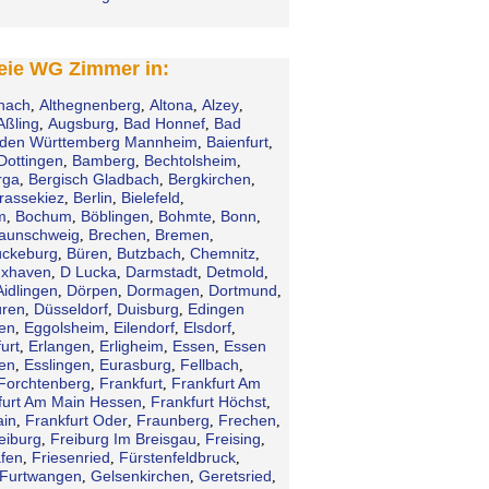
reie WG Zimmer in:
hach
Althegnenberg
Altona
Alzey
,
,
,
,
Aßling
Augsburg
Bad Honnef
Bad
,
,
,
den Württemberg Mannheim
Baienfurt
,
,
Dottingen
Bamberg
Bechtolsheim
,
,
,
rga
Bergisch Gladbach
Bergkirchen
,
,
,
rassekiez
Berlin
Bielefeld
,
,
,
m
Bochum
Böblingen
Bohmte
Bonn
,
,
,
,
,
aunschweig
Brechen
Bremen
,
,
,
ckeburg
Büren
Butzbach
Chemnitz
,
,
,
,
xhaven
D Lucka
Darmstadt
Detmold
,
,
,
,
Aidlingen
Dörpen
Dormagen
Dortmund
,
,
,
,
ren
Düsseldorf
Duisburg
Edingen
,
,
,
en
Eggolsheim
Eilendorf
Elsdorf
,
,
,
,
urt
Erlangen
Erligheim
Essen
Essen
,
,
,
,
en
Esslingen
Eurasburg
Fellbach
,
,
,
,
Forchtenberg
Frankfurt
Frankfurt Am
,
,
furt Am Main Hessen
Frankfurt Höchst
,
,
ain
Frankfurt Oder
Fraunberg
Frechen
,
,
,
,
eiburg
Freiburg Im Breisgau
Freising
,
,
,
afen
Friesenried
Fürstenfeldbruck
,
,
,
Furtwangen
Gelsenkirchen
Geretsried
,
,
,