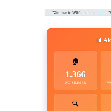
"Zimmer in WG"
suchen
"
📊 Akt
🏠
1.366
WG-ZIMMER
W
🔍