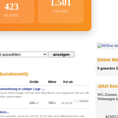
1.501
423
GESAMT
STÄDTE
Deine Mer
0 gemerkte I
(bundesweit):
Größe
Miete
frei ab
Jetzt kos
umwohnung in ruhiger Lage -...
odernen Wohnanlage und hat eine Wohnfläche von insgesamt 108 qm. Mit
WG-Zimmer, 
roßen geräumigen...
Wohnungen ko
merken
108
780
2
€
05.08.26
m
ens...
er auszieht, suche ich zum 01.10.24 eine neue Mitbewohnerin oder
ACHTU