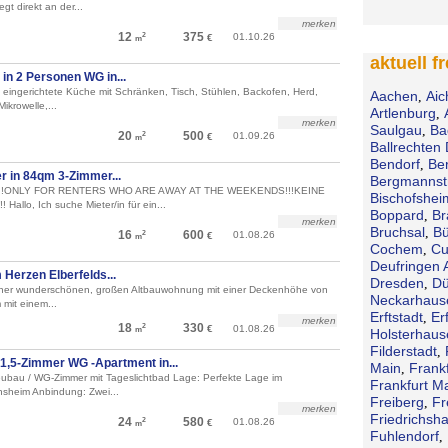
t direkt an der...
merken
12
375
01.10.26
2
€
m
aktuell f
n 2 Personen WG in...
g eingerichtete Küche mit Schränken, Tisch, Stühlen, Backofen, Herd,
Aachen
Aic
,
ikrowelle,...
Artlenburg
,
merken
Saulgau
Ba
,
20
500
01.09.26
2
€
m
Ballrechten 
Bendorf
Be
,
 in 84qm 3-Zimmer...
Bergmannst
ONLY FOR RENTERS WHO ARE AWAY AT THE WEEKENDS!!!KEINE
Bischofshei
o, Ich suche Mieter/in für ein...
Boppard
Br
,
merken
Bruchsal
Bü
,
16
600
01.08.26
2
€
m
Cochem
Cu
,
Deufringen 
erzen Elberfelds...
Dresden
Dü
,
einer wunderschönen, großen Altbauwohnung mit einer Deckenhöhe von
Neckarhaus
mit einem...
Erftstadt
Erf
,
merken
18
330
2
€
01.08.26
m
Holsterhaus
Filderstadt
,
1,5-Zimmer WG -Apartment in...
Main
Frank
,
bau / WG-Zimmer mit Tageslichtbad Lage: Perfekte Lage im
Frankfurt M
sheim Anbindung: Zwei...
Freiberg
Fr
,
merken
Friedrichsh
24
580
01.08.26
2
€
m
Fuhlendorf
,