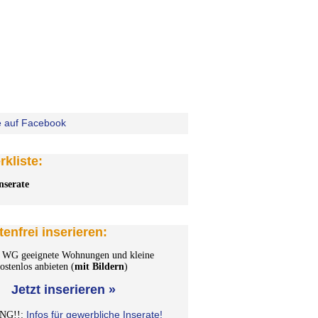
kliste:
nserate
tenfrei inserieren:
WG geeignete Wohnungen und kleine
stenlos anbieten (
mit Bildern
)
Jetzt inserieren »
Infos für gewerbliche Inserate!
NG!!: