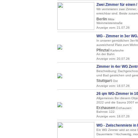
Zwei Zimmer für einen / 
Wir vermmieten zwei Zimmer, 
erreichbar sind. Beide zusam
Berlin
Mitte
Weinmeisterstraße
Anzeige vom: 21.07.26
WG - Zimmer in 3er WG..
In unserer gemütlichen 3er-W
ausreichend Platz zum Wohne
Pfinztal
Karlsruhe
An der Bahn
Anzeige vom: 20.07.26
Zimmer in 4er WG Zent
Beschreibung: Dachgeschoss
und Bad gestrichen und gerei
Stuttgart
Ost
Anzeige vom: 18.07.26
26 qm WG-Zimmer in 10
Allgemeines Bei diesem Objek
2022 und die Sauna 2007 ern
Erzhausen
Erzhausen
Bahnstr. 122
Anzeige vom: 18.07.26
WG - Zwischenmiete in 
Ein WG Zimmer wird an eine P
Dauermiete ! Hochwertig, mo