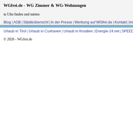
WGfrei.de - WG Zimmer & WG-Wohnungen
in Ulm finden und mieten
Blog
|
AGB
|
Städteübersicht
|
In der Presse
|
Werbung auf WGfrei.de
|
Kontakt
|
I
Urlaub in Tirol
|
Urlaub in Cuxhaven
|
Urlaub in Kroatien
|
Energie-24.net
|
SPEED
© 2026 - WGfrei.de
0