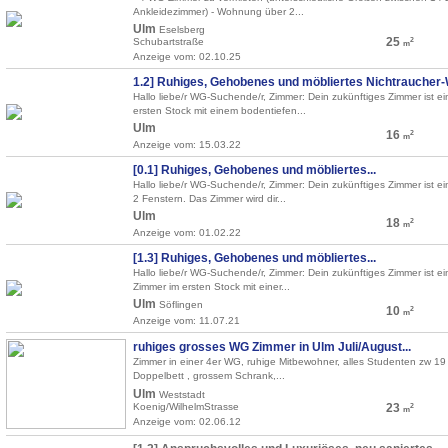
Ankleidezimmer) - Wohnung über 2...
Ulm
Eselsberg
25
Schubartstraße
2
m
Anzeige vom: 02.10.25
1.2] Ruhiges, Gehobenes und möbliertes Nichtraucher-
Hallo liebe/r WG-Suchende/r, Zimmer: Dein zukünftiges Zimmer ist ei
ersten Stock mit einem bodentiefen...
Ulm
16
2
m
Anzeige vom: 15.03.22
[0.1] Ruhiges, Gehobenes und möbliertes...
Hallo liebe/r WG-Suchende/r, Zimmer: Dein zukünftiges Zimmer ist ei
2 Fenstern. Das Zimmer wird dir...
Ulm
18
2
m
Anzeige vom: 01.02.22
[1.3] Ruhiges, Gehobenes und möbliertes...
Hallo liebe/r WG-Suchende/r, Zimmer: Dein zukünftiges Zimmer ist ei
Zimmer im ersten Stock mit einer...
Ulm
Söflingen
10
2
m
Anzeige vom: 11.07.21
ruhiges grosses WG Zimmer in Ulm Juli/August...
Zimmer in einer 4er WG, ruhige Mitbewohner, alles Studenten zw 19 u
Doppelbett , grossem Schrank,...
Ulm
Weststadt
Koenig/WilhelmStrasse
23
2
m
Anzeige vom: 02.06.12