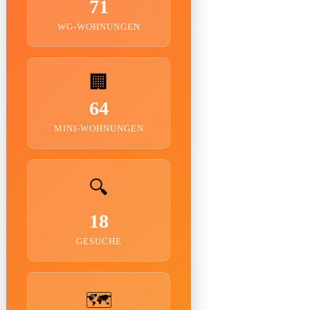
71
WG-WOHNUNGEN
🏢
64
MINI-WOHNUNGEN
🔍
18
GESUCHE
🗺️