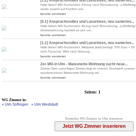
[1.2] Anspruchsvolles und Luxuriöses, neu saniertes,...
Hallo liebe/r WG-Suchende/r, Einzug nach Renovierung. „Löffelfertig“
wurde sowohl auf Komfort und...
bereits vermietet
[0.1] Anspruchsvolles und Luxuriöses, neu saniertes...
Hallo liebe/r WG-Suchende/r, Bezug nach Renovierung. „Löffelfertig“
Zimmerwohnung handelt es sich um...
bereits vermietet
[1.1] Anspruchsvolles und Luxuriöses, neu saniertes...
Hallo liebe/r WG-Suchende/r, Mietpreis (kalt) beträgt: 550 Euro + 
nicht Pauschal. Wird nach Nützung...
bereits vermietet
2er-WG in Ulm - Maisonette-Wohnung sucht neue...
Zimmer Dein zukünftiges Zimmer liegt im unteren Stockwerk unserer
wunderschönen Maisonette-Wohnung mit...
bereits vermietet
Seiten:
1
WG Zimmer in:
» Ulm Söflingen
» Ulm Weststadt
Kostenlos WG Zimmer in Ulm inserieren