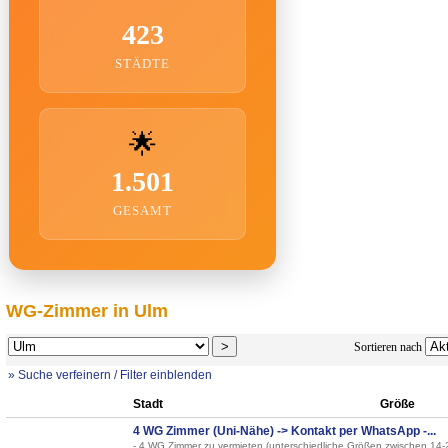
423
STÄDTE
🌟
1.501
GESAMT
WG-Zimmer in Ulm
Sortieren nach
» Suche verfeinern / Filter einblenden
Stadt
Größe
4 WG Zimmer (Uni-Nähe) -> Kontakt per WhatsApp -...
- 4 WG Zimmer zu vermieten (unterschiedliche Größen zwischen 14-25