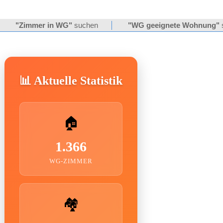
"Zimmer in WG"
suchen
"WG geeignete Wohnung"
📊 Aktuelle Statistik
🏠
1.366
WG-ZIMMER
🏘️