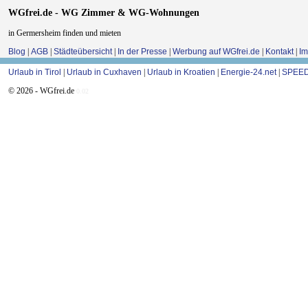
WGfrei.de - WG Zimmer & WG-Wohnungen
in Germersheim finden und mieten
Blog
|
AGB
|
Städteübersicht
|
In der Presse
|
Werbung auf WGfrei.de
|
Kontakt
|
I
Urlaub in Tirol
|
Urlaub in Cuxhaven
|
Urlaub in Kroatien
|
Energie-24.net
|
SPEED
© 2026 - WGfrei.de
0.02