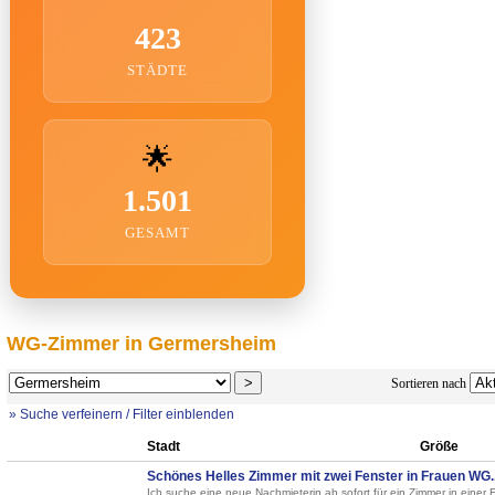
423
STÄDTE
🌟
1.501
GESAMT
WG-Zimmer in Germersheim
Sortieren nach
» Suche verfeinern / Filter einblenden
Stadt
Größe
Schönes Helles Zimmer mit zwei Fenster in Frauen WG..
Ich suche eine neue Nachmieterin ab sofort für ein Zimmer in eine