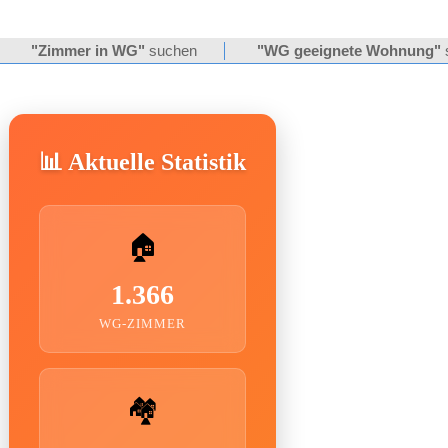
"Zimmer in WG"
suchen
"WG geeignete Wohnung"
📊 Aktuelle Statistik
🏠
1.366
WG-ZIMMER
🏘️