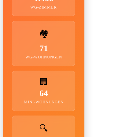
WG-ZIMMER
🏘️
71
WG-WOHNUNGEN
🏢
64
MINI-WOHNUNGEN
🔍