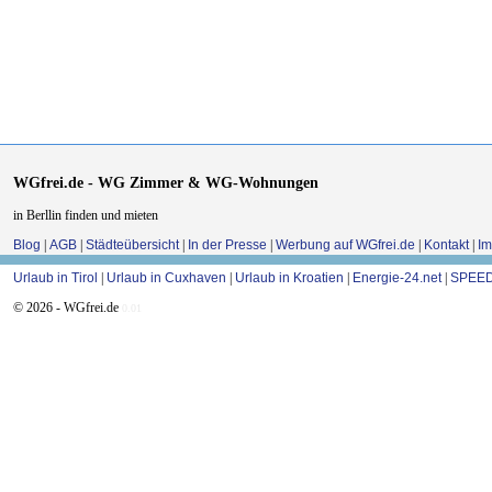
WGfrei.de - WG Zimmer & WG-Wohnungen
in Berllin finden und mieten
Blog
|
AGB
|
Städteübersicht
|
In der Presse
|
Werbung auf WGfrei.de
|
Kontakt
|
I
Urlaub in Tirol
|
Urlaub in Cuxhaven
|
Urlaub in Kroatien
|
Energie-24.net
|
SPEED
© 2026 - WGfrei.de
0.01