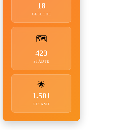
18
GESUCHE
🗺️
423
STÄDTE
🌟
1.501
GESAMT