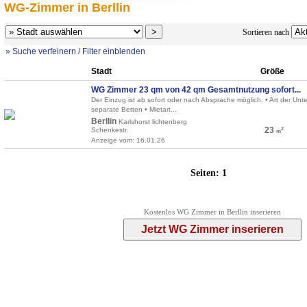
WG-Zimmer in Berllin
Sortieren nach
» Suche verfeinern / Filter einblenden
Stadt
Größe
WG Zimmer 23 qm von 42 qm Gesamtnutzung sofort...
Der Einzug ist ab sofort oder nach Absprache möglich. • Art der Unt
separate Betten • Mietart...
Berllin
Karlshorst lichtenberg
23
Schenkestr.
2
m
Anzeige vom: 16.01.26
Seiten:
1
Kostenlos WG Zimmer in Berllin inserieren