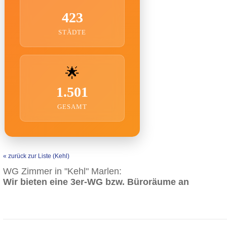
423
STÄDTE
🌟
1.501
GESAMT
« zurück zur Liste (Kehl)
WG Zimmer in "Kehl" Marlen:
Wir bieten eine 3er-WG bzw. Büroräume an