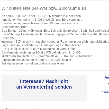
Wir bieten eine 3er-WG bzw. Büroräume an
Ab dem 01.08.2026, oder 01.09.2026, werden in einer frisch
renovierten Wohnung im 1. OG 3 WG-Zimmer Büro vermietet.
Die Zimmer eignen sich sowohl zum Wohnen als auch als
Arbeitszimmer Büro.
Das Zimmer: 16qm, möbliert mit Bett, Schrank, Schreibtisch, Stuhl, hell und vielsei
Die Wohnung: Erstbezug nach Renovierung, große Gemeinschaftsküche, Badezi
Gäste-WC,
insgesamt 3 Zimmer, Nichtraucherwohnung (Rauchen in der Wohnung nicht erlau
Lage: Das Haus befindet sich in ruhiger Lage in Kehl-Marlen.
Die Bushaltestelle ist in ca. 5 Minuten zu Fuß erreichbar.
Die Vermieter wohnen im EG, die WG befindet sich im 1. OG.
Mietkosten: Kaltmiete 370.- , Warmmiete 470.- , Kaution: 2 Kaltmieten.
Einzug ab dem 01.08.2026, oder 01.09.2026, möglich.
Bei Interesse gerne melden und kurz vorstellen.
Au
Interesse? Nachricht
an Vermieter(in) senden
Inser