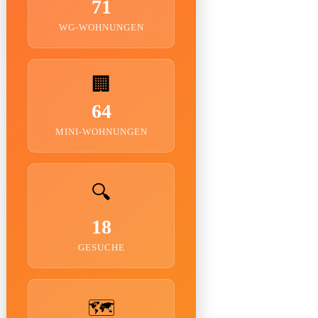
71
WG-WOHNUNGEN
🏢
64
MINI-WOHNUNGEN
🔍
18
GESUCHE
🗺️