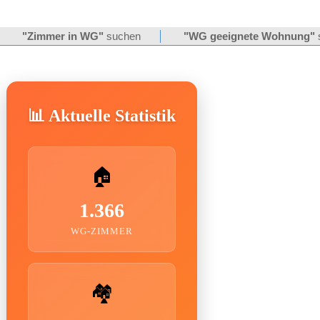
"Zimmer in WG"
suchen
"WG geeignete Wohnung"
📊 Aktuelle Statistik
🏠
1.366
WG-ZIMMER
🏘️