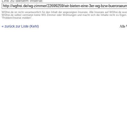
Link zu diesem Inserat:
WGfrei.de ist nicht verantwortlich für den Inhalt der angezeigten Inserate. Alle Inserate auf WGfrei.de wurd
WGfrei.de selbst vermietet keine WG Zimmer oder Wohnungen und macht sich die Inhalte nicht zu Eigen. 
"Problem/Inserat melden".
« zurück zur Liste (Kehl)
Alle