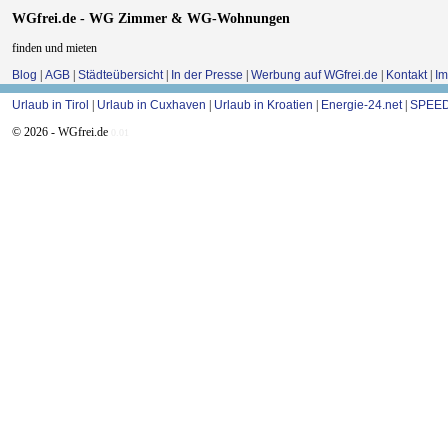
WGfrei.de - WG Zimmer & WG-Wohnungen
finden und mieten
Blog
|
AGB
|
Städteübersicht
|
In der Presse
|
Werbung auf WGfrei.de
|
Kontakt
|
I
Urlaub in Tirol
|
Urlaub in Cuxhaven
|
Urlaub in Kroatien
|
Energie-24.net
|
SPEED
© 2026 - WGfrei.de
0.01