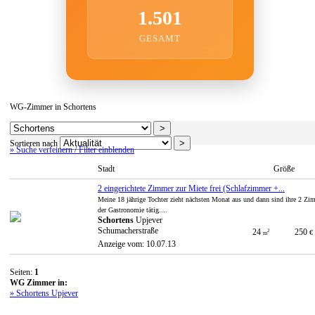
1.501
GESAMT
WG-Zimmer in Schortens
Sortieren nach
» Suche verfeinern / Filter einblenden
Stadt
Größe
2 eingerichtete Zimmer zur Miete frei (Schlafzimmer +...
Meine 18 jährige Tochter zieht nächsten Monat aus und dann sind ihre 2 Zimm
der Gastronomie tätig....
Schortens
Upjever
Schumacherstraße
24
250
2
€
m
Anzeige vom: 10.07.13
Seiten:
1
WG Zimmer in:
» Schortens Upjever