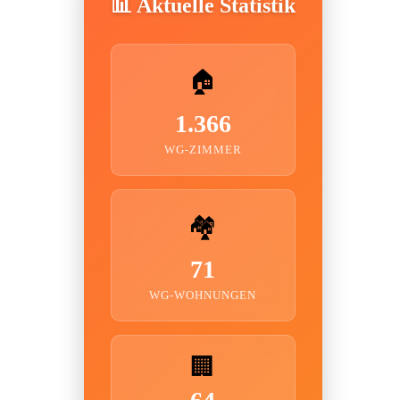
📊 Aktuelle Statistik
🏠
1.366
WG-ZIMMER
🏘️
71
WG-WOHNUNGEN
🏢