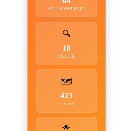
64
MINI-WOHNUNGEN
🔍
18
GESUCHE
🗺️
423
STÄDTE
🌟