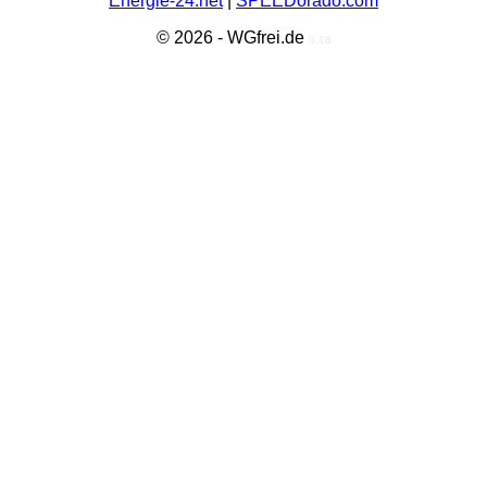
Energie-24.net
|
SPEEDorado.com
© 2026 - WGfrei.de
0.18