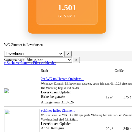
1.501
GESAMT
WG-Zimmer in Leverkusen
Sortieren nach
» Suche verfeinern / Filter einblenden
Stadt
Größe
2er WG im Herzen Opladens...
Wohnlage: Da mein Mitbewohner auszieht, suche ich zum 01.10.24 eine ne
Die Wohnung liegt direkt an der...
Leverkusen
Opladen
Birkenbergstraße
12
375
2
€
m
Anzeige vom: 31.07.26
schönes helles Zimmer...
Wir sind eine 5er WG. Die 200 qm große Wohnung befindet sich im Zentrum
Verkehrsmittel sind fußläufig...
Leverkusen
Opladen
An St. Remigius
20
340
2
€
m