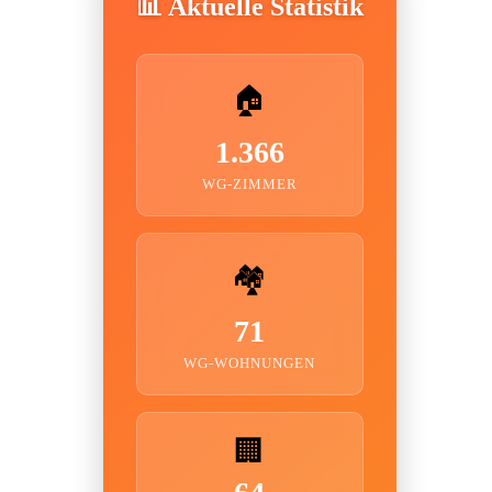
📊 Aktuelle Statistik
🏠
1.366
WG-ZIMMER
🏘️
71
WG-WOHNUNGEN
🏢