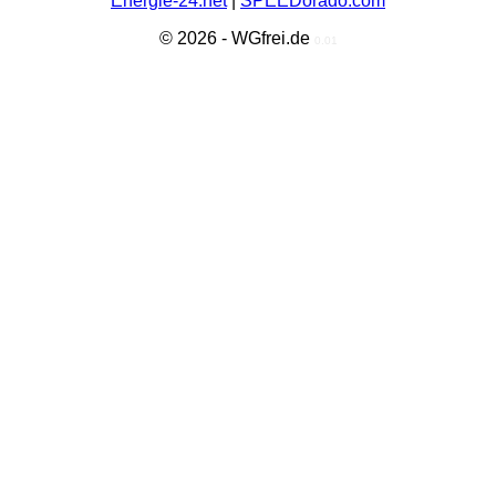
Energie-24.net
|
SPEEDorado.com
© 2026 - WGfrei.de
0.01