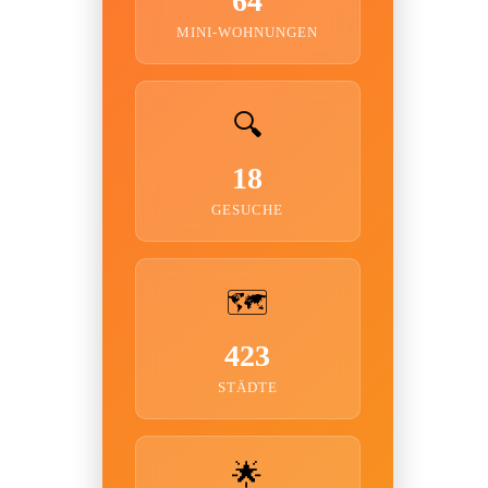
64
MINI-WOHNUNGEN
🔍
18
GESUCHE
🗺️
423
STÄDTE
🌟