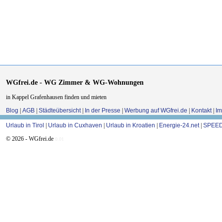
WGfrei.de - WG Zimmer & WG-Wohnungen
in Kappel Grafenhausen finden und mieten
Blog
|
AGB
|
Städteübersicht
|
In der Presse
|
Werbung auf WGfrei.de
|
Kontakt
|
I
Urlaub in Tirol
|
Urlaub in Cuxhaven
|
Urlaub in Kroatien
|
Energie-24.net
|
SPEED
© 2026 - WGfrei.de
0.01