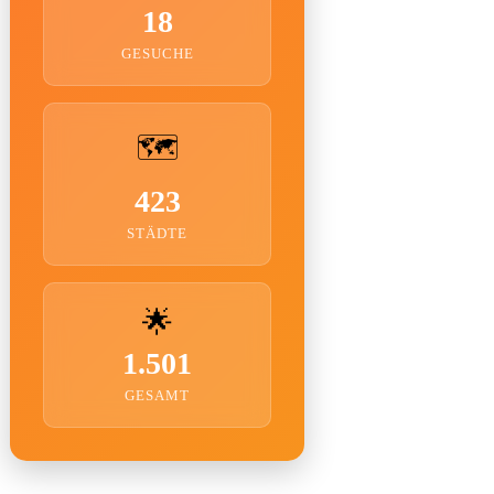
18
GESUCHE
🗺️
423
STÄDTE
🌟
1.501
GESAMT