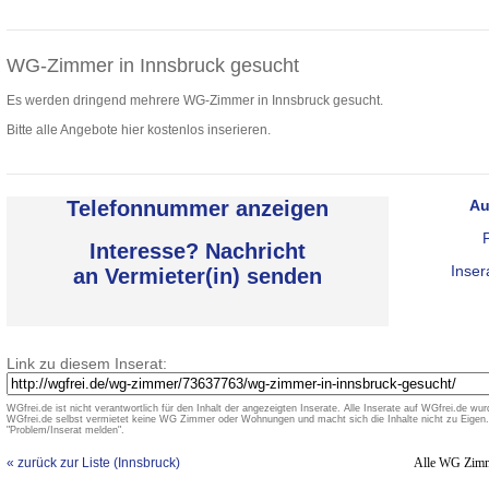
WG-Zimmer in Innsbruck gesucht
Es werden dringend mehrere WG-Zimmer in Innsbruck gesucht.
Bitte alle Angebote hier kostenlos inserieren.
Telefonnummer anzeigen
Au
Interesse? Nachricht
Inser
an Vermieter(in) senden
Link zu diesem Inserat:
WGfrei.de ist nicht verantwortlich für den Inhalt der angezeigten Inserate. Alle Inserate auf WGfrei.de wurd
WGfrei.de selbst vermietet keine WG Zimmer oder Wohnungen und macht sich die Inhalte nicht zu Eigen. 
"Problem/Inserat melden".
« zurück zur Liste (Innsbruck)
Alle WG Zim