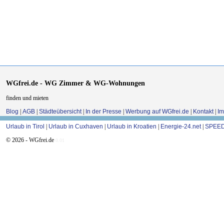
WGfrei.de - WG Zimmer & WG-Wohnungen
finden und mieten
Blog
|
AGB
|
Städteübersicht
|
In der Presse
|
Werbung auf WGfrei.de
|
Kontakt
|
I
Urlaub in Tirol
|
Urlaub in Cuxhaven
|
Urlaub in Kroatien
|
Energie-24.net
|
SPEED
© 2026 - WGfrei.de
0.01