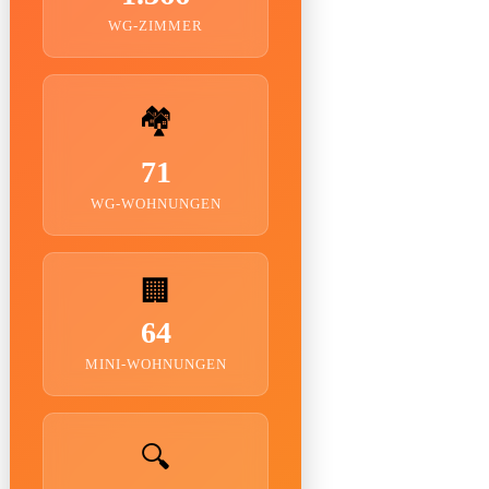
WG-ZIMMER
🏘️
71
WG-WOHNUNGEN
🏢
64
MINI-WOHNUNGEN
🔍