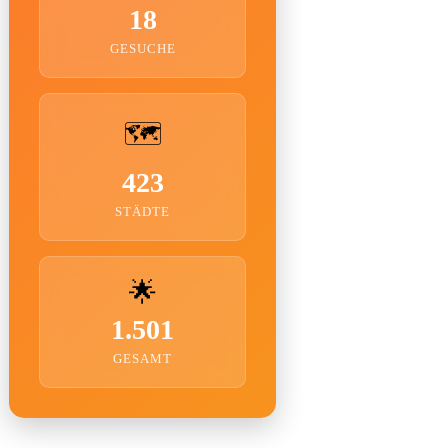
18
GESUCHE
🗺️
423
STÄDTE
🌟
1.501
GESAMT