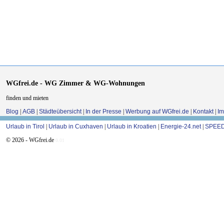
WGfrei.de - WG Zimmer & WG-Wohnungen
finden und mieten
Blog
|
AGB
|
Städteübersicht
|
In der Presse
|
Werbung auf WGfrei.de
|
Kontakt
|
I
Urlaub in Tirol
|
Urlaub in Cuxhaven
|
Urlaub in Kroatien
|
Energie-24.net
|
SPEED
© 2026 - WGfrei.de
0.01