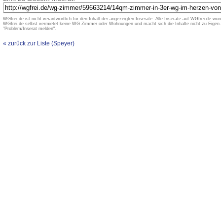
WGfrei.de ist nicht verantwortlich für den Inhalt der angezeigten Inserate. Alle Inserate auf WGfrei.de wurd
WGfrei.de selbst vermietet keine WG Zimmer oder Wohnungen und macht sich die Inhalte nicht zu Eigen. 
"Problem/Inserat melden".
« zurück zur Liste (Speyer)