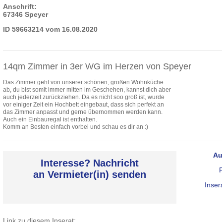
Anschrift:
67346 Speyer
ID 59663214 vom 16.08.2020
14qm Zimmer in 3er WG im Herzen von Speyer
Das Zimmer geht von unserer schönen, großen Wohnküche
ab, du bist somit immer mitten im Geschehen, kannst dich aber
auch jederzeit zurückziehen. Da es nicht soo groß ist, wurde
vor einiger Zeit ein Hochbett eingebaut, dass sich perfekt an
das Zimmer anpasst und gerne übernommen werden kann.
Auch ein Einbauregal ist enthalten.
Komm an Besten einfach vorbei und schau es dir an :)
Au
Interesse? Nachricht
an Vermieter(in) senden
Inser
Link zu diesem Inserat: