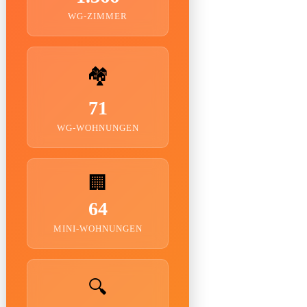
WG-ZIMMER
🏘️
71
WG-WOHNUNGEN
🏢
64
MINI-WOHNUNGEN
🔍