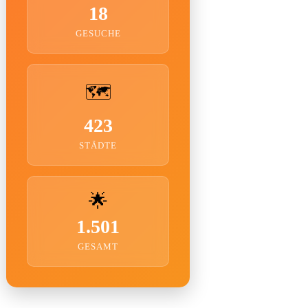
18
GESUCHE
🗺️
423
STÄDTE
🌟
1.501
GESAMT