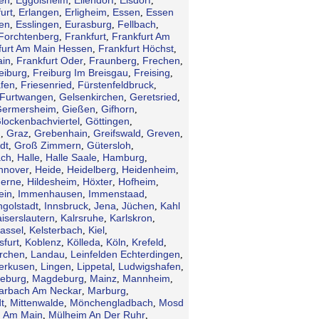
,
,
,
,
urt
Erlangen
Erligheim
Essen
Essen
,
,
,
,
en
Esslingen
Eurasburg
Fellbach
,
,
,
,
Forchtenberg
Frankfurt
Frankfurt Am
,
,
furt Am Main Hessen
Frankfurt Höchst
,
,
ain
Frankfurt Oder
Fraunberg
Frechen
,
,
,
,
eiburg
Freiburg Im Breisgau
Freising
,
,
,
afen
Friesenried
Fürstenfeldbruck
,
,
,
Furtwangen
Gelsenkirchen
Geretsried
,
,
,
ermersheim
Gießen
Gifhorn
,
,
,
lockenbachviertel
Göttingen
,
,
n
Graz
Grebenhain
Greifswald
Greven
,
,
,
,
,
dt
Groß Zimmern
Gütersloh
,
,
,
ch
Halle
Halle Saale
Hamburg
,
,
,
,
nnover
Heide
Heidelberg
Heidenheim
,
,
,
,
erne
Hildesheim
Höxter
Hofheim
,
,
,
,
ein
Immenhausen
Immenstaad
,
,
,
ngolstadt
Innsbruck
Jena
Jüchen
Kahl
,
,
,
,
iserslautern
Kalrsruhe
Karlskron
,
,
,
assel
Kelsterbach
Kiel
,
,
,
sfurt
Koblenz
Kölleda
Köln
Krefeld
,
,
,
,
,
irchen
Landau
Leinfelden Echterdingen
,
,
,
erkusen
Lingen
Lippetal
Ludwigshafen
,
,
,
,
eburg
Magdeburg
Mainz
Mannheim
,
,
,
,
arbach Am Neckar
Marburg
,
,
t
Mittenwalde
Mönchengladbach
Mosd
,
,
,
 Am Main
Mülheim An Der Ruhr
,
,