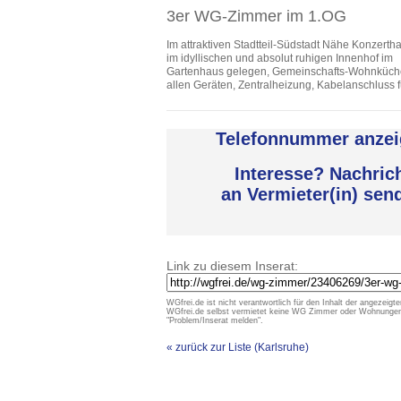
3er WG-Zimmer im 1.OG
Im attraktiven Stadtteil-Südstadt Nähe Konzerth
im idyllischen und absolut ruhigen Innenhof im
Gartenhaus gelegen, Gemeinschafts-Wohnküch
allen Geräten, Zentralheizung, Kabelanschluss 
Telefonnummer anzei
Interesse? Nachric
an Vermieter(in) sen
Link zu diesem Inserat:
WGfrei.de ist nicht verantwortlich für den Inhalt der angezeigte
WGfrei.de selbst vermietet keine WG Zimmer oder Wohnungen un
"Problem/Inserat melden".
« zurück zur Liste (Karlsruhe)