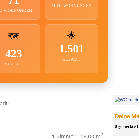
MINI-WOHNUNGEN
G-WOHNUNGEN
🌟
🗺️
1.501
423
GESAMT
STÄDTE
adt:
Deine Mer
0 gemerkte I
2
1 Zimmer - 16,00 m