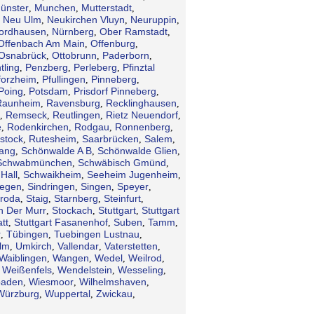
ünster
Munchen
Mutterstadt
,
,
,
Neu Ulm
Neukirchen Vluyn
Neuruppin
,
,
,
,
ordhausen
Nürnberg
Ober Ramstadt
,
,
,
Offenbach Am Main
Offenburg
,
,
Osnabrück
Ottobrunn
Paderborn
,
,
,
tling
Penzberg
Perleberg
Pfinztal
,
,
,
forzheim
Pfullingen
Pinneberg
,
,
,
Poing
Potsdam
Prisdorf Pinneberg
,
,
,
Raunheim
Ravensburg
Recklinghausen
,
,
,
Remseck
Reutlingen
Rietz Neuendorf
,
,
,
,
e
Rodenkirchen
Rodgau
Ronnenberg
,
,
,
,
stock
Rutesheim
Saarbrücken
Salem
,
,
,
,
gang
Schönwalde A B
Schönwalde Glien
,
,
,
Schwabmünchen
Schwäbisch Gmünd
,
,
Hall
Schwaikheim
Seeheim Jugenheim
,
,
,
iegen
Sindringen
Singen
Speyer
,
,
,
,
troda
Staig
Starnberg
Steinfurt
,
,
,
,
n Der Murr
Stockach
Stuttgart
Stuttgart
,
,
,
tt
Stuttgart Fasanenhof
Suben
Tamm
,
,
,
,
r
Tübingen
Tuebingen Lustnau
,
,
,
lm
Umkirch
Vallendar
Vaterstetten
,
,
,
,
Waiblingen
Wangen
Wedel
Weilrod
,
,
,
,
Weißenfels
Wendelstein
Wesseling
,
,
,
,
baden
Wiesmoor
Wilhelmshaven
,
,
,
Würzburg
Wuppertal
Zwickau
,
,
,