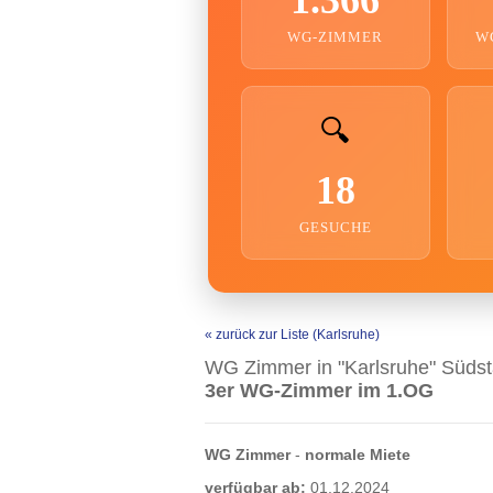
WG-ZIMMER
W
🔍
18
GESUCHE
« zurück zur Liste (Karlsruhe)
WG Zimmer in "Karlsruhe" Südst
3er WG-Zimmer im 1.OG
WG Zimmer
-
normale Miete
verfügbar ab:
01.12.2024