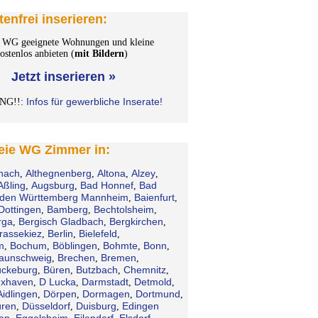
tenfrei inserieren:
WG geeignete Wohnungen und kleine
stenlos anbieten (
mit Bildern
)
Jetzt inserieren »
Infos für gewerbliche Inserate!
NG!!:
reie WG Zimmer in:
hach
Althegnenberg
Altona
Alzey
,
,
,
,
Aßling
Augsburg
Bad Honnef
Bad
,
,
,
den Württemberg Mannheim
Baienfurt
,
,
Dottingen
Bamberg
Bechtolsheim
,
,
,
rga
Bergisch Gladbach
Bergkirchen
,
,
,
rassekiez
Berlin
Bielefeld
,
,
,
m
Bochum
Böblingen
Bohmte
Bonn
,
,
,
,
,
aunschweig
Brechen
Bremen
,
,
,
ckeburg
Büren
Butzbach
Chemnitz
,
,
,
,
xhaven
D Lucka
Darmstadt
Detmold
,
,
,
,
Aidlingen
Dörpen
Dormagen
Dortmund
,
,
,
,
ren
Düsseldorf
Duisburg
Edingen
,
,
,
en
Eggolsheim
Eilendorf
Elsdorf