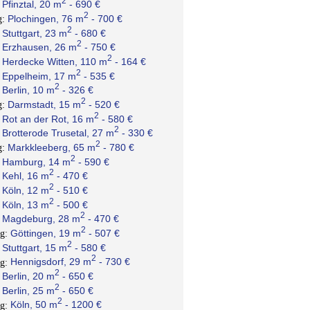
2
Pfinztal, 20 m
- 690 €
:
2
Plochingen, 76 m
- 700 €
g:
2
Stuttgart, 23 m
- 680 €
:
2
Erzhausen, 26 m
- 750 €
:
2
Herdecke Witten, 110 m
- 164 €
:
2
Eppelheim, 17 m
- 535 €
:
2
Berlin, 10 m
- 326 €
:
2
Darmstadt, 15 m
- 520 €
g:
2
Rot an der Rot, 16 m
- 580 €
:
2
Brotterode Trusetal, 27 m
- 330 €
:
2
Markkleeberg, 65 m
- 780 €
g:
2
Hamburg, 14 m
- 590 €
:
2
Kehl, 16 m
- 470 €
:
2
Köln, 12 m
- 510 €
:
2
Köln, 13 m
- 500 €
:
2
Magdeburg, 28 m
- 470 €
:
2
Göttingen, 19 m
- 507 €
ng:
2
Stuttgart, 15 m
- 580 €
:
2
Hennigsdorf, 29 m
- 730 €
ng:
2
Berlin, 20 m
- 650 €
:
2
Berlin, 25 m
- 650 €
:
2
Köln, 50 m
- 1200 €
ng: