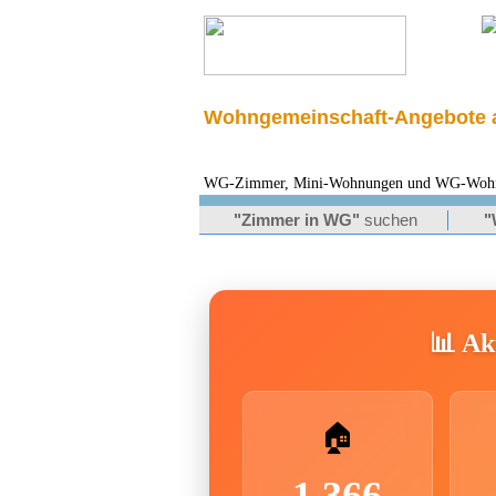
Wohngemeinschaft-Angebote a
WG-Zimmer, Mini-Wohnungen und WG-Wohnunge
"Zimmer in WG"
suchen
"
📊 Akt
🏠
1.366