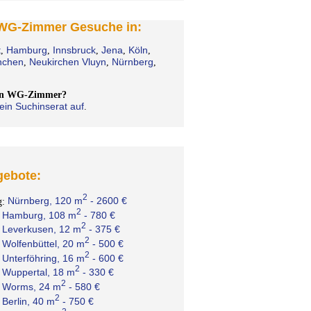
 WG-Zimmer Gesuche in:
t
Hamburg
Innsbruck
Jena
Köln
,
,
,
,
,
chen
Neukirchen Vluyn
Nürnberg
,
,
,
ein WG-Zimmer?
ein Suchinserat auf
.
ebote:
2
Nürnberg, 120 m
- 2600 €
g:
2
Hamburg, 108 m
- 780 €
:
2
Leverkusen, 12 m
- 375 €
:
2
Wolfenbüttel, 20 m
- 500 €
:
2
Unterföhring, 16 m
- 600 €
:
2
Wuppertal, 18 m
- 330 €
:
2
Worms, 24 m
- 580 €
:
2
Berlin, 40 m
- 750 €
: