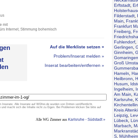
Erftstadt
Erf
,
Holsterhaus
aus
Filderstadt
,
Main
Frank
,
e mit
Frankfurt M
fürs Internet, Stimmung bohemisch
Freiberg
Fr
,
Friedrichsh
Fuhlendorf
,
gen
Auf die Merkliste setzen »
Gerlingen
G
,
Ginnheim
G
,
Problem/Inserat melden »
Gomaringe
ht
Groß Umsta
Inserat bearbeiten/entfernen »
den
Gummersba
Hameln
Ha
,
Heilbronn
H
,
Husum
Idst
,
Ingelheim
I
,
Am Main
Ka
,
Karlsruhe
K
,
Kirchentellin
n Inserate. Alle Inserate auf WGfrei.de wurden von Dritten veröffentlicht.
d macht sich die Inhalte nicht zu Eigen. Bei Problemen klicken Sie bitte auf
Kreis Altenk
Leipzig
Lev
,
Alle WG Zimmer aus
Karlsruhe - Südstadt »
Lübeck
Lün
,
Marbach
M
,
Markranstäd
S
Mühlheim
,