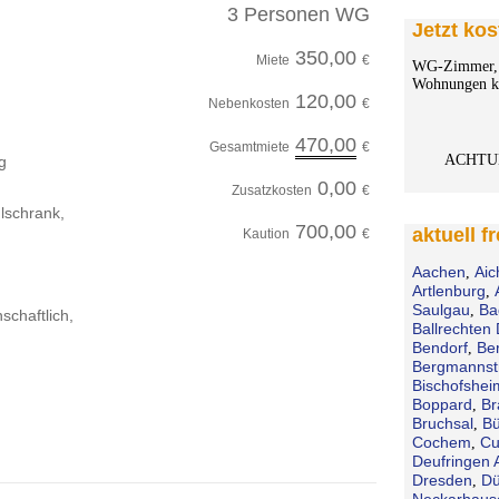
3 Personen WG
Jetzt kos
350,00
Miete
€
WG-Zimmer, 
Wohnungen ko
120,00
Nebenkosten
€
470,00
Gesamtmiete
€
ACHTU
g
0,00
Zusatzkosten
€
lschrank,
700,00
aktuell f
Kaution
€
Aachen
Aic
,
Artlenburg
,
Saulgau
Ba
,
schaftlich,
Ballrechten 
Bendorf
Be
,
Bergmannst
Bischofshei
Boppard
Br
,
Bruchsal
Bü
,
Cochem
Cu
,
Deufringen 
Dresden
Dü
,
Neckarhaus