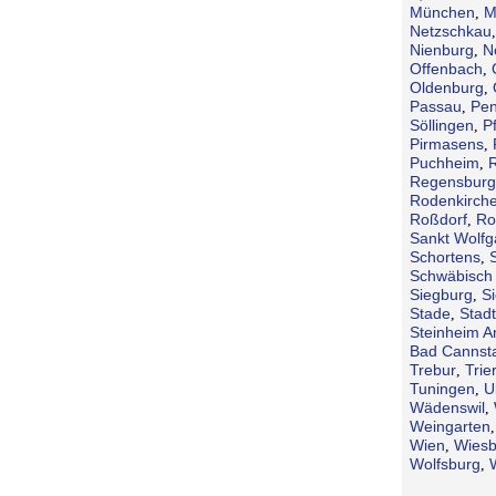
München
M
,
Netzschkau
Nienburg
N
,
Offenbach
,
Oldenburg
,
Passau
Pen
,
Söllingen
P
,
Pirmasens
,
Puchheim
,
Regensburg
Rodenkirch
Roßdorf
Ro
,
Sankt Wolf
Schortens
,
Schwäbisch 
Siegburg
S
,
Stade
Stad
,
Steinheim A
Bad Cannsta
Trebur
Trie
,
Tuningen
U
,
Wädenswil
,
Weingarten
Wien
Wies
,
Wolfsburg
,