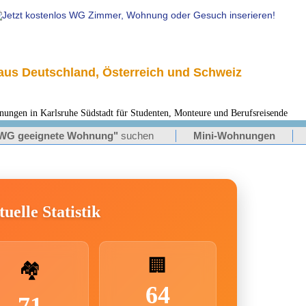
us Deutschland, Österreich und Schweiz
n in Karlsruhe Südstadt für Studenten, Monteure und Berufsreisende
WG geeignete Wohnung"
suchen
Mini-Wohnungen
uelle Statistik
🏢
🏘️
64
71