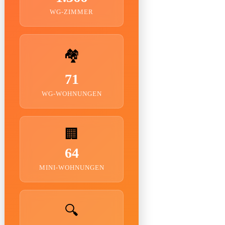
WG-ZIMMER
🏘️
71
WG-WOHNUNGEN
🏢
64
MINI-WOHNUNGEN
🔍