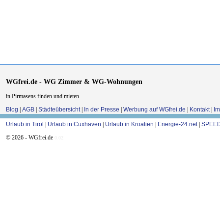
WGfrei.de - WG Zimmer & WG-Wohnungen
in Pirmasens finden und mieten
Blog
|
AGB
|
Städteübersicht
|
In der Presse
|
Werbung auf WGfrei.de
|
Kontakt
|
I
Urlaub in Tirol
|
Urlaub in Cuxhaven
|
Urlaub in Kroatien
|
Energie-24.net
|
SPEED
© 2026 - WGfrei.de
0.02