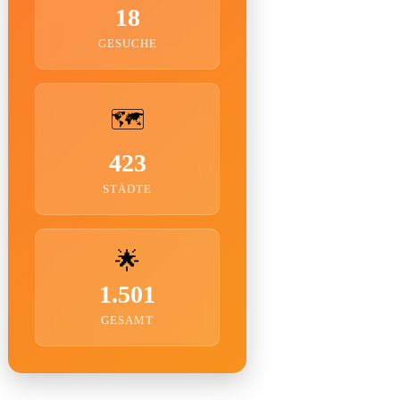
18
GESUCHE
🗺️
423
STÄDTE
🌟
1.501
GESAMT