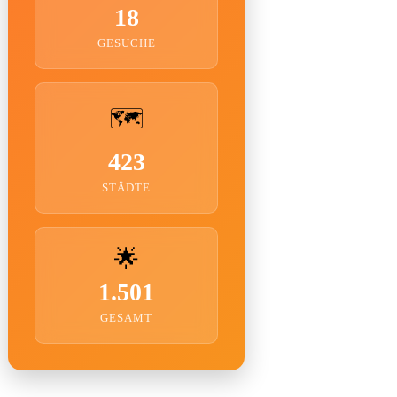
18
GESUCHE
🗺️
423
STÄDTE
🌟
1.501
GESAMT