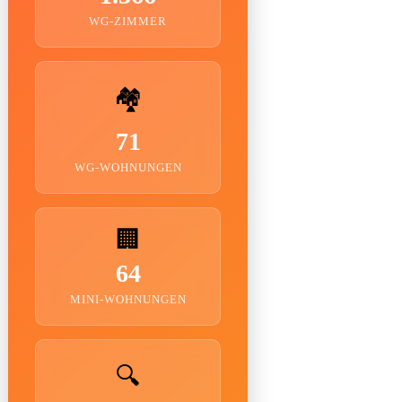
WG-ZIMMER
🏘️
71
WG-WOHNUNGEN
🏢
64
MINI-WOHNUNGEN
🔍