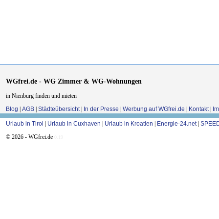
WGfrei.de - WG Zimmer & WG-Wohnungen
in Nienburg finden und mieten
Blog
|
AGB
|
Städteübersicht
|
In der Presse
|
Werbung auf WGfrei.de
|
Kontakt
|
I
Urlaub in Tirol
|
Urlaub in Cuxhaven
|
Urlaub in Kroatien
|
Energie-24.net
|
SPEED
© 2026 - WGfrei.de
0.19