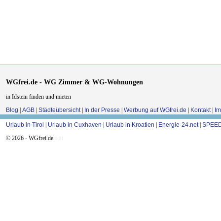
WGfrei.de - WG Zimmer & WG-Wohnungen
in Idstein finden und mieten
Blog
|
AGB
|
Städteübersicht
|
In der Presse
|
Werbung auf WGfrei.de
|
Kontakt
|
I
Urlaub in Tirol
|
Urlaub in Cuxhaven
|
Urlaub in Kroatien
|
Energie-24.net
|
SPEED
© 2026 - WGfrei.de
0.01