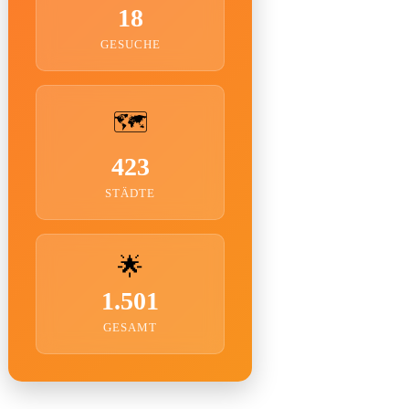
18
GESUCHE
🗺️
423
STÄDTE
🌟
1.501
GESAMT