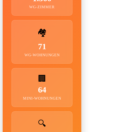
WG-ZIMMER
🏘️
71
WG-WOHNUNGEN
🏢
64
MINI-WOHNUNGEN
🔍