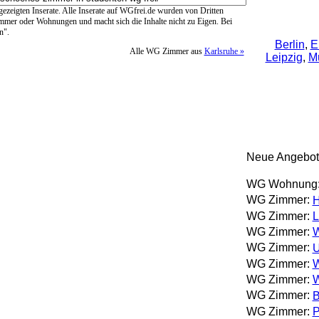
ngezeigten Inserate. Alle Inserate auf WGfrei.de wurden von Dritten
immer oder Wohnungen und macht sich die Inhalte nicht zu Eigen. Bei
n".
Berlin
,
E
Alle WG Zimmer aus
Karlsruhe »
Leipzig
,
M
Neue Angebot
WG Wohnung
WG Zimmer:
H
WG Zimmer:
L
WG Zimmer:
W
WG Zimmer:
U
WG Zimmer:
W
WG Zimmer:
W
WG Zimmer:
B
WG Zimmer:
P