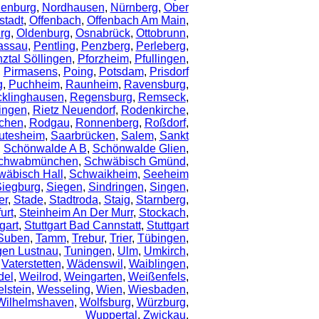
ienburg
,
Nordhausen
,
Nürnberg
,
Ober
tadt
,
Offenbach
,
Offenbach Am Main
,
rg
,
Oldenburg
,
Osnabrück
,
Ottobrunn
,
assau
,
Pentling
,
Penzberg
,
Perleberg
,
nztal Söllingen
,
Pforzheim
,
Pfullingen
,
,
Pirmasens
,
Poing
,
Potsdam
,
Prisdorf
g
,
Puchheim
,
Raunheim
,
Ravensburg
,
klinghausen
,
Regensburg
,
Remseck
,
ingen
,
Rietz Neuendorf
,
Rodenkirche
,
chen
,
Rodgau
,
Ronnenberg
,
Roßdorf
,
utesheim
,
Saarbrücken
,
Salem
,
Sankt
,
Schönwalde A B
,
Schönwalde Glien
,
chwabmünchen
,
Schwäbisch Gmünd
,
wäbisch Hall
,
Schwaikheim
,
Seeheim
iegburg
,
Siegen
,
Sindringen
,
Singen
,
er
,
Stade
,
Stadtroda
,
Staig
,
Starnberg
,
urt
,
Steinheim An Der Murr
,
Stockach
,
gart
,
Stuttgart Bad Cannstatt
,
Stuttgart
Suben
,
Tamm
,
Trebur
,
Trier
,
Tübingen
,
gen Lustnau
,
Tuningen
,
Ulm
,
Umkirch
,
,
Vaterstetten
,
Wädenswil
,
Waiblingen
,
del
,
Weilrod
,
Weingarten
,
Weißenfels
,
lstein
,
Wesseling
,
Wien
,
Wiesbaden
,
Wilhelmshaven
,
Wolfsburg
,
Würzburg
,
Wuppertal
,
Zwickau
,