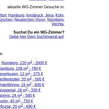
aktuelle WG-Zimmer Gesuche in:
rfurt
,
Hamburg
,
Innsbruck
,
Jena
,
Köln
,
ünchen
,
Neukirchen Vluyn
,
Nürnberg
,
Vechta
,
Suchst Du ein WG-Zimmer?
Gebe hier Dein Suchinserat auf
.
e:
2
:
Nürnberg, 120 m
- 2600 €
2
amburg, 108 m
- 780 €
2
everkusen, 12 m
- 375 €
2
olfenbüttel, 20 m
- 500 €
2
nterföhring, 16 m
- 600 €
2
uppertal, 18 m
- 330 €
2
orms, 24 m
- 580 €
2
erlin, 40 m
- 750 €
2
finztal, 20 m
- 690 €