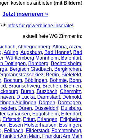
en kostenlos anbieten (
mit Bildern
)
Jetzt inserieren »
!!:
Infos für gewerbliche Inserate!
aktuell freie WG Zimmer in:
ichach
,
Althegnenberg
,
Altona
,
Alzey
,
g
,
Aßling
,
Augsburg
,
Bad Honnef
,
Bad
en Württemberg Mannheim
,
Baienfurt
,
en Dottingen
,
Bamberg
,
Bechtolsheim
,
rga
,
Bergisch Gladbach
,
Bergkirchen
,
ergmannstrassekiez
,
Berlin
,
Bielefeld
,
m
,
Bochum
,
Böblingen
,
Bohmte
,
Bonn
,
ard
,
Braunschweig
,
Brechen
,
Bremen
,
ckeburg
,
Büren
,
Butzbach
,
Chemnitz
,
haven
,
D Lucka
,
Darmstadt
,
Detmold
,
ringen Aidlingen
,
Dörpen
,
Dormagen
,
resden
,
Düren
,
Düsseldorf
,
Duisburg
,
Neckarhausen
,
Eggolsheim
,
Eilendorf
,
,
Erftstadt
,
Erfurt
,
Erlangen
,
Erligheim
,
sen
,
Essen Holsterhausen
,
Esslingen
,
g
,
Fellbach
,
Filderstadt
,
Forchtenberg
,
Frankfurt Am Main
,
Frankfurt Am Main