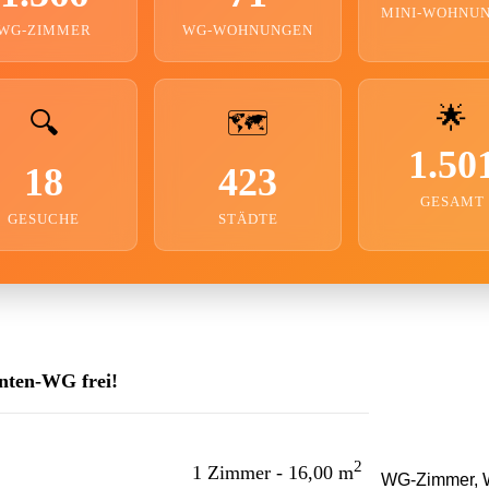
MINI-WOHNU
WG-ZIMMER
WG-WOHNUNGEN
🌟
🔍
🗺️
1.50
18
423
GESAMT
GESUCHE
STÄDTE
nten-WG frei!
2
1 Zimmer - 16,00 m
WG-Zimmer, W