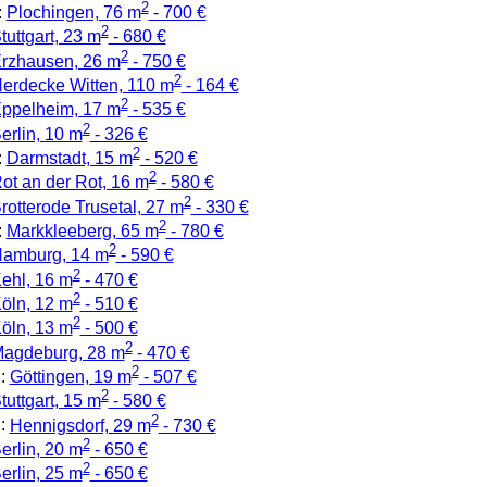
2
:
Plochingen, 76 m
- 700 €
2
tuttgart, 23 m
- 680 €
2
rzhausen, 26 m
- 750 €
2
erdecke Witten, 110 m
- 164 €
2
ppelheim, 17 m
- 535 €
2
erlin, 10 m
- 326 €
2
:
Darmstadt, 15 m
- 520 €
2
ot an der Rot, 16 m
- 580 €
2
rotterode Trusetal, 27 m
- 330 €
2
:
Markkleeberg, 65 m
- 780 €
2
amburg, 14 m
- 590 €
2
ehl, 16 m
- 470 €
2
öln, 12 m
- 510 €
2
öln, 13 m
- 500 €
2
agdeburg, 28 m
- 470 €
2
:
Göttingen, 19 m
- 507 €
2
tuttgart, 15 m
- 580 €
2
:
Hennigsdorf, 29 m
- 730 €
2
erlin, 20 m
- 650 €
2
erlin, 25 m
- 650 €