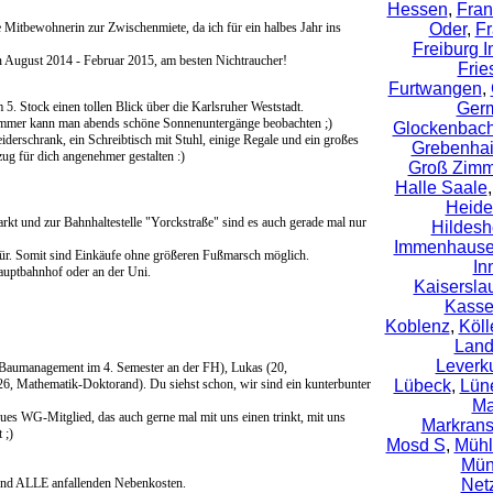
Hessen
,
Fran
Mitbewohnerin zur Zwischenmiete, da ich für ein halbes Jahr ins
Oder
,
Fr
Freiburg 
 August 2014 - Februar 2015, am besten Nichtraucher!
Frie
Furtwangen
,
5. Stock einen tollen Blick über die Karlsruher Weststadt.
Ger
ommer kann man abends schöne Sonnenuntergänge beobachten ;)
Glockenbachv
erschrank, ein Schreibtisch mit Stuhl, einige Regale und ein großes
Grebenha
zug für dich angenehmer gestalten :)
Groß Zimm
Halle Saale
Heide
kt und zur Bahnhaltestelle "Yorckstraße" sind es auch gerade mal nur
Hildes
Immenhaus
stür. Somit sind Einkäufe ohne größeren Fußmarsch möglich.
In
auptbahnhof oder an der Uni.
Kaisersla
Kasse
Koblenz
,
Köll
Lan
Leverk
 Baumanagement im 4. Semester an der FH), Lukas (20,
6, Mathematik-Doktorand). Du siehst schon, wir sind ein kunterbunter
Lübeck
,
Lün
Ma
ues WG-Mitglied, das auch gerne mal mit uns einen trinkt, mit uns
Markrans
 ;)
Mosd S
,
Mühl
Mün
 und ALLE anfallenden Nebenkosten.
Net