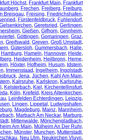
kfurt Höchst
,
Frankfurt Main
,
Frankfurt
aunberg
,
Frechen
,
Freiberg
,
Freiburg
,
Im Breisgau
,
Freising
,
Friedrichshafen
,
senried
,
Fürstenfeldbruck
,
Fuhlendorf
,
Gelsenkirchen
,
Geretsried
,
Gerlingen
,
mersheim
,
Gießen
,
Gifhorn
,
Ginnheim
,
iertel
,
Göttingen
,
Gomaringen
,
Graz
,
in
,
Greifswald
,
Greven
,
Groß Umstadt
,
ern
,
Gütersloh
,
Gummersbach
,
Halle
,
,
Hamburg
,
Hameln
,
Hannover
,
Heide
,
lberg
,
Heidenheim
,
Heilbronn
,
Herne
,
heim
,
Höxter
,
Hofheim
,
Husum
,
Idstein
,
en
,
Immenstaad
,
Ingelheim
,
Ingolstadt
,
nsbruck
,
Jena
,
Jüchen
,
Kahl Am Main
,
utern
,
Kalrsruhe
,
Karlskron
,
Karlsruhe
,
l
,
Kelsterbach
,
Kiel
,
Kirchentellinsfurt
,
eda
,
Köln
,
Krefeld
,
Kreis Altenkirchen
,
dau
,
Leinfelden Echterdingen
,
Leipzig
,
usen
,
Lingen
,
Lippetal
,
Ludwigshafen
,
eburg
,
Magdeburg
,
Mainz
,
Mannheim
,
rbach
,
Marbach Am Neckar
,
Marburg
,
tädt
,
Mittenwalde
,
Mönchengladbach
,
heim Am Main
,
Mülheim An Der Ruhr
,
chen
,
Münster
,
Munchen
,
Mutterstadt
,
zschkau
,
Neu Ulm
,
Neukirchen Vluyn
,