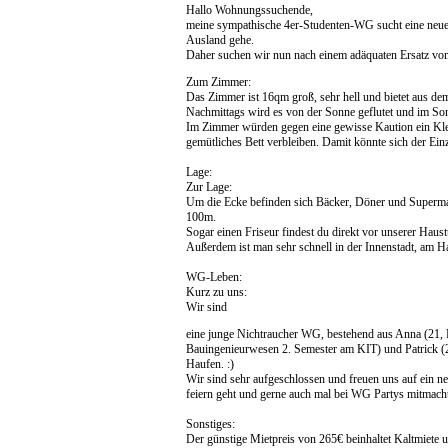
Hallo Wohnungssuchende,
meine sympathische 4er-Studenten-WG sucht eine neue 
Ausland gehe.
Daher suchen wir nun nach einem adäquaten Ersatz von
Zum Zimmer:
Das Zimmer ist 16qm groß, sehr hell und bietet aus dem 
Nachmittags wird es von der Sonne geflutet und im S
Im Zimmer würden gegen eine gewisse Kaution ein Kleid
gemütliches Bett verbleiben. Damit könnte sich der Ein
Lage:
Zur Lage:
Um die Ecke befinden sich Bäcker, Döner und Supermar
100m.
Sogar einen Friseur findest du direkt vor unserer Hau
Außerdem ist man sehr schnell in der Innenstadt, am H
WG-Leben:
Kurz zu uns:
Wir sind
eine junge Nichtraucher WG, bestehend aus Anna (21,
Bauingenieurwesen 2. Semester am KIT) und Patrick (2
Haufen. :)
Wir sind sehr aufgeschlossen und freuen uns auf ein ne
feiern geht und gerne auch mal bei WG Partys mitmacht
Sonstiges:
Der günstige Mietpreis von 265€ beinhaltet Kaltmiete