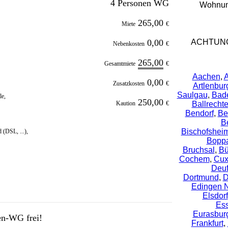
4 Personen WG
Wohnung
265,00
Miete
€
0,00
ACHTUNG
Nebenkosten
€
265,00
Gesamtmiete
€
Aachen
,
A
0,00
Zusatzkosten
€
Artlenbur
Saulgau
,
Bad
le,
250,00
Kaution
€
Ballrecht
Bendorf
,
Be
B
Bischofshei
 (DSL, ...),
Bopp
Bruchsal
,
Bü
Cochem
,
Cux
Deuf
Dortmund
,
D
Edingen 
Elsdorf
Es
Eurasbur
en-WG frei!
Frankfurt
,