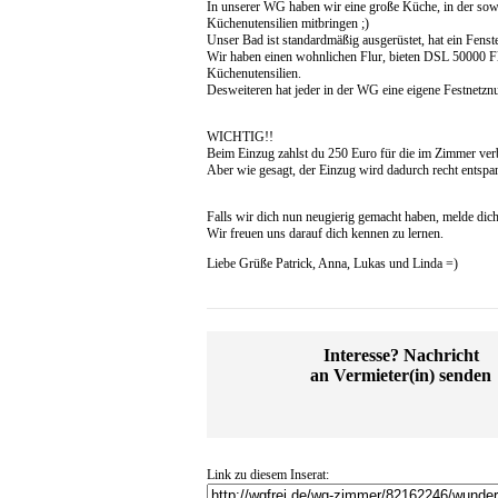
In unserer WG haben wir eine große Küche, in der sowei
Küchenutensilien mitbringen ;)
Unser Bad ist standardmäßig ausgerüstet, hat ein Fenst
Wir haben einen wohnlichen Flur, bieten DSL 50000 Fla
Küchenutensilien.
Desweiteren hat jeder in der WG eine eigene Festnetznu
WICHTIG!!
Beim Einzug zahlst du 250 Euro für die im Zimmer ver
Aber wie gesagt, der Einzug wird dadurch recht entspan
Falls wir dich nun neugierig gemacht haben, melde dich
Wir freuen uns darauf dich kennen zu lernen.
Liebe Grüße Patrick, Anna, Lukas und Linda =)
Interesse? Nachricht
an Vermieter(in) senden
Link zu diesem Inserat: