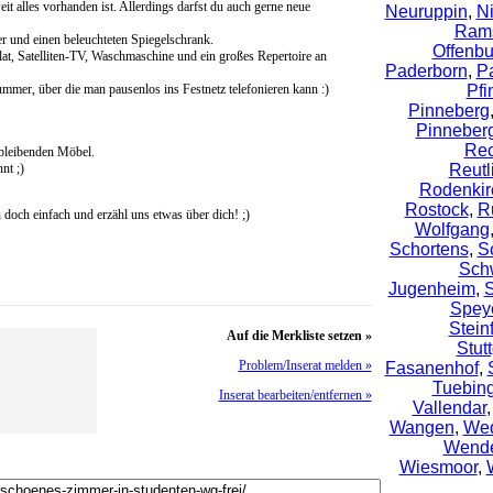
t alles vorhanden ist. Allerdings darfst du auch gerne neue
Neuruppin
,
N
Rams
er und einen beleuchteten Spiegelschrank.
Offenbu
t, Satelliten-TV, Waschmaschine und ein großes Repertoire an
Paderborn
,
P
mmer, über die man pausenlos ins Festnetz telefonieren kann :)
Pfi
Pinneberg
Pinneber
Rec
bleibenden Möbel.
nt ;)
Reutl
Rodenkir
Rostock
,
R
 doch einfach und erzähl uns etwas über dich! ;)
Wolfgang
Schortens
,
S
Sch
Jugenheim
,
S
Spey
Steinf
Auf die Merkliste setzen »
Stutt
Problem/Inserat melden »
Fasanenhof
,
Tuebin
Inserat bearbeiten/entfernen »
Vallendar
Wangen
,
We
Wende
Wiesmoor
,