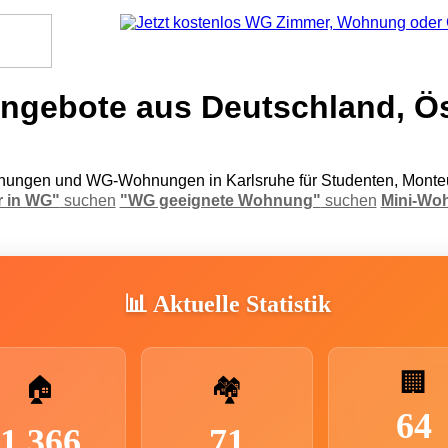
gebote aus Deutschland, Ös
ungen und WG-Wohnungen in Karlsruhe für Studenten, Monteu
 in WG"
suchen
"WG geeignete Wohnung"
suchen
Mini-Wo
📊 Aktuelle Statistik
🏢
🏠
🏘️
64
1.366
71