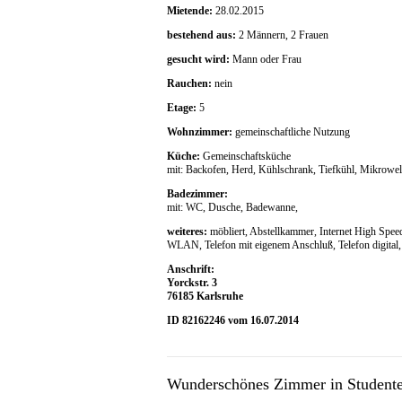
Mietende:
28.02.2015
bestehend aus:
2 Männern, 2 Frauen
gesucht wird:
Mann oder Frau
Rauchen:
nein
Etage:
5
Wohnzimmer:
gemeinschaftliche Nutzung
Küche:
Gemeinschaftsküche
mit: Backofen, Herd, Kühlschrank, Tiefkühl, Mikrowel
Badezimmer:
mit: WC, Dusche, Badewanne,
weiteres:
möbliert, Abstellkammer, Internet High Speed
WLAN, Telefon mit eigenem Anschluß, Telefon digital,
Anschrift:
Yorckstr. 3
76185 Karlsruhe
ID 82162246 vom 16.07.2014
Wunderschönes Zimmer in Student