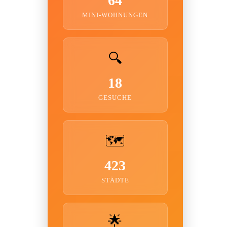
64
MINI-WOHNUNGEN
🔍
18
GESUCHE
🗺️
423
STÄDTE
🌟