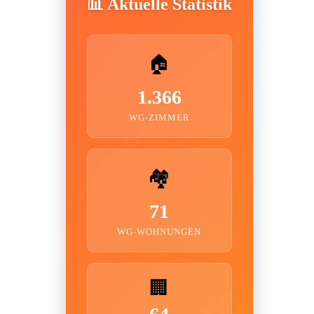
📊 Aktuelle Statistik
🏠
1.366
WG-ZIMMER
🏘️
71
WG-WOHNUNGEN
🏢