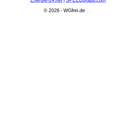
Energie-24.net
|
SPEEDorado.com
© 2026 - WGfrei.de
0.01