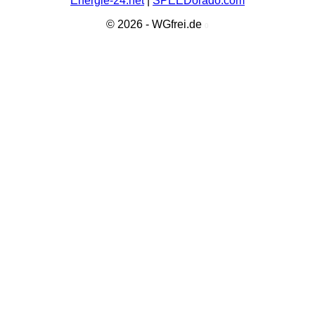
Energie-24.net
|
SPEEDorado.com
© 2026 - WGfrei.de
0