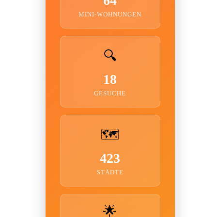
64
MINI-WOHNUNGEN
🔍
18
GESUCHE
🗺️
423
STÄDTE
🌟