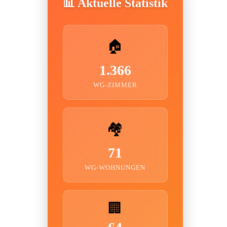
📊 Aktuelle Statistik
🏠
1.366
WG-ZIMMER
🏘️
71
WG-WOHNUNGEN
🏢