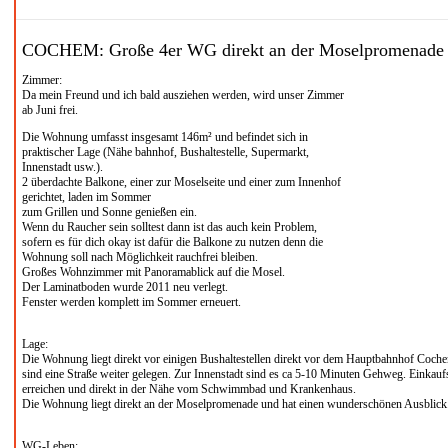
COCHEM: Große 4er WG direkt an der Moselpromenade a
Zimmer:
Da mein Freund und ich bald ausziehen werden, wird unser Zimmer
ab Juni frei.
Die Wohnung umfasst insgesamt 146m² und befindet sich in
praktischer Lage (Nähe bahnhof, Bushaltestelle, Supermarkt,
Innenstadt usw.).
2 überdachte Balkone, einer zur Moselseite und einer zum Innenhof
gerichtet, laden im Sommer
zum Grillen und Sonne genießen ein.
Wenn du Raucher sein solltest dann ist das auch kein Problem,
sofern es für dich okay ist dafür die Balkone zu nutzen denn die
Wohnung soll nach Möglichkeit rauchfrei bleiben.
Großes Wohnzimmer mit Panoramablick auf die Mosel.
Der Laminatboden wurde 2011 neu verlegt.
Fenster werden komplett im Sommer erneuert.
Lage:
Die Wohnung liegt direkt vor einigen Bushaltestellen direkt vor dem Hauptbahnhof Coch
sind eine Straße weiter gelegen. Zur Innenstadt sind es ca 5-10 Minuten Gehweg. Einkaufs
erreichen und direkt in der Nähe vom Schwimmbad und Krankenhaus.
Die Wohnung liegt direkt an der Moselpromenade und hat einen wunderschönen Ausblick
WG-Leben: