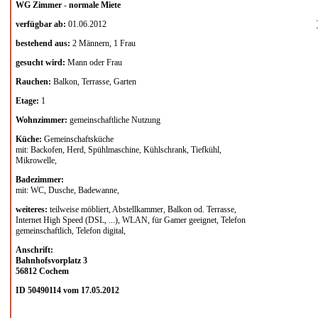
WG Zimmer
-
normale Miete
verfügbar ab:
01.06.2012
bestehend aus:
2 Männern, 1 Frau
gesucht wird:
Mann oder Frau
Rauchen:
Balkon, Terrasse, Garten
Etage:
1
Wohnzimmer:
gemeinschaftliche Nutzung
Küche:
Gemeinschaftsküche
mit: Backofen, Herd, Spühlmaschine, Kühlschrank, Tiefkühl,
Mikrowelle,
Badezimmer:
mit: WC, Dusche, Badewanne,
weiteres:
teilweise möbliert, Abstellkammer, Balkon od. Terrasse,
Internet High Speed (DSL, ...), WLAN, für Gamer geeignet, Telefon
gemeinschaftlich, Telefon digital,
Anschrift:
Bahnhofsvorplatz 3
56812 Cochem
ID 50490114 vom 17.05.2012