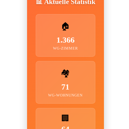
📊 Aktuelle Statistik
🏠
1.366
WG-ZIMMER
🏘️
71
WG-WOHNUNGEN
🏢