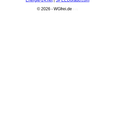
Energie-24.net
|
SPEEDorado.com
© 2026 - WGfrei.de
0.01