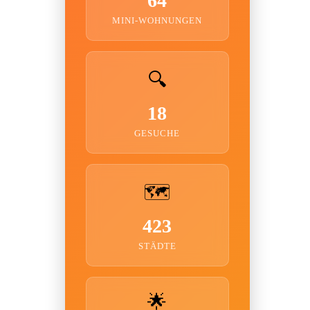
64
MINI-WOHNUNGEN
🔍
18
GESUCHE
🗺️
423
STÄDTE
🌟