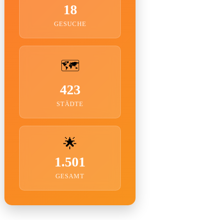
18
GESUCHE
🗺️
423
STÄDTE
🌟
1.501
GESAMT