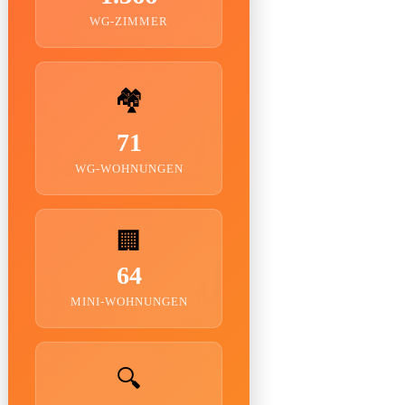
WG-ZIMMER
🏘️
71
WG-WOHNUNGEN
🏢
64
MINI-WOHNUNGEN
🔍