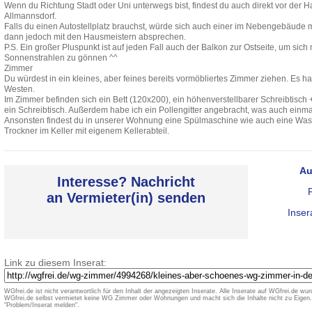
Wenn du Richtung Stadt oder Uni unterwegs bist, findest du auch direkt vor der Ha
Allmannsdorf.
Falls du einen Autostellplatz brauchst, würde sich auch einer im Nebengebäude
dann jedoch mit den Hausmeistern absprechen.
P.S. Ein großer Pluspunkt ist auf jeden Fall auch der Balkon zur Ostseite, um sic
Sonnenstrahlen zu gönnen ^^
Zimmer
Du würdest in ein kleines, aber feines bereits vormöbliertes Zimmer ziehen. Es ha
Westen.
Im Zimmer befinden sich ein Bett (120x200), ein höhenverstellbarer Schreibtisc
ein Schreibtisch. Außerdem habe ich ein Pollengitter angebracht, was auch einma
Ansonsten findest du in unserer Wohnung eine Spülmaschine wie auch eine Wa
Trockner im Keller mit eigenem Kellerabteil.
Au
Interesse? Nachricht
an Vermieter(in) senden
Inser
Link zu diesem Inserat:
WGfrei.de ist nicht verantwortlich für den Inhalt der angezeigten Inserate. Alle Inserate auf WGfrei.de wurd
WGfrei.de selbst vermietet keine WG Zimmer oder Wohnungen und macht sich die Inhalte nicht zu Eigen. 
"Problem/Inserat melden".