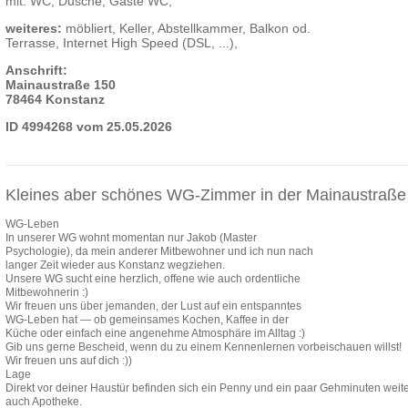
mit: WC, Dusche, Gäste WC,
weiteres:
möbliert, Keller, Abstellkammer, Balkon od.
Terrasse, Internet High Speed (DSL, ...),
Anschrift:
Mainaustraße 150
78464 Konstanz
ID 4994268 vom 25.05.2026
Kleines aber schönes WG-Zimmer in der Mainaustraße
WG-Leben
In unserer WG wohnt momentan nur Jakob (Master
Psychologie), da mein anderer Mitbewohner und ich nun nach
langer Zeit wieder aus Konstanz wegziehen.
Unsere WG sucht eine herzlich, offene wie auch ordentliche
Mitbewohnerin :)
Wir freuen uns über jemanden, der Lust auf ein entspanntes
WG-Leben hat — ob gemeinsames Kochen, Kaffee in der
Küche oder einfach eine angenehme Atmosphäre im Alltag :)
Gib uns gerne Bescheid, wenn du zu einem Kennenlernen vorbeischauen willst!
Wir freuen uns auf dich :))
Lage
Direkt vor deiner Haustür befinden sich ein Penny und ein paar Gehminuten weit
auch Apotheke.