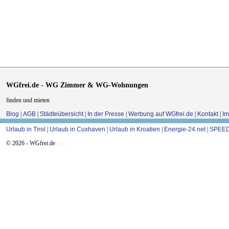
WGfrei.de - WG Zimmer & WG-Wohnungen
finden und mieten
Blog
|
AGB
|
Städteübersicht
|
In der Presse
|
Werbung auf WGfrei.de
|
Kontakt
|
I
Urlaub in Tirol
|
Urlaub in Cuxhaven
|
Urlaub in Kroatien
|
Energie-24.net
|
SPEED
© 2026 - WGfrei.de
0.02