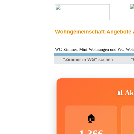
Wohngemeinschaft-Angebote a
WG-Zimmer, Mini-Wohnungen und WG-Wohnung
"Zimmer in WG"
suchen
"
📊 Akt
🏠
1.366