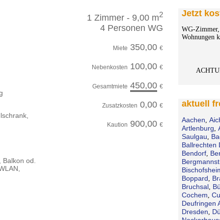
Jetzt kos
2
1 Zimmer - 9,00 m
4 Personen WG
WG-Zimmer, 
Wohnungen ko
350,00
Miete
€
100,00
Nebenkosten
€
ACHTU
450,00
Gesamtmiete
€
g
aktuell f
0,00
Zusatzkosten
€
lschrank,
Aachen
Aic
,
900,00
Kaution
€
Artlenburg
,
Saulgau
Ba
,
Ballrechten 
Bendorf
Be
,
, Balkon od.
Bergmannst
, WLAN,
Bischofshei
Boppard
Br
,
Bruchsal
Bü
,
Cochem
Cu
,
Deufringen 
Dresden
Dü
,
Neckarhaus