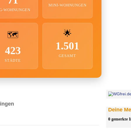
MINI-WOHNUNGEN
G-WOHNUNGEN
🌟
🗺️
1.501
423
GESAMT
STÄDTE
lingen
Deine Mer
0 gemerkte I