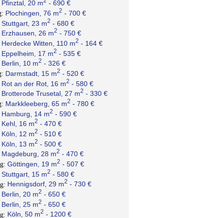
2
Pfinztal, 20 m
- 690 €
:
2
Plochingen, 76 m
- 700 €
g:
2
Stuttgart, 23 m
- 680 €
:
2
Erzhausen, 26 m
- 750 €
:
2
Herdecke Witten, 110 m
- 164 €
:
2
Eppelheim, 17 m
- 535 €
:
2
Berlin, 10 m
- 326 €
:
2
Darmstadt, 15 m
- 520 €
g:
2
Rot an der Rot, 16 m
- 580 €
:
2
Brotterode Trusetal, 27 m
- 330 €
:
2
Markkleeberg, 65 m
- 780 €
g:
2
Hamburg, 14 m
- 590 €
:
2
Kehl, 16 m
- 470 €
:
2
Köln, 12 m
- 510 €
:
2
Köln, 13 m
- 500 €
:
2
Magdeburg, 28 m
- 470 €
:
2
Göttingen, 19 m
- 507 €
ng:
2
Stuttgart, 15 m
- 580 €
:
2
Hennigsdorf, 29 m
- 730 €
ng:
2
Berlin, 20 m
- 650 €
:
2
Berlin, 25 m
- 650 €
:
2
Köln, 50 m
- 1200 €
ng: