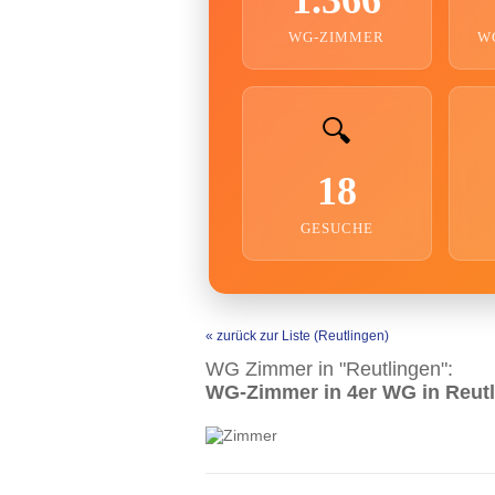
WG-ZIMMER
W
🔍
18
GESUCHE
« zurück zur Liste (Reutlingen)
WG Zimmer in "Reutlingen":
WG-Zimmer in 4er WG in Reut