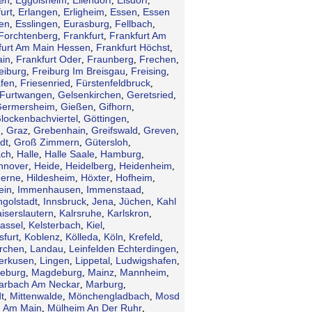
,
,
,
,
urt
Erlangen
Erligheim
Essen
Essen
,
,
,
,
en
Esslingen
Eurasburg
Fellbach
,
,
,
,
Forchtenberg
Frankfurt
Frankfurt Am
,
,
furt Am Main Hessen
Frankfurt Höchst
,
,
ain
Frankfurt Oder
Fraunberg
Frechen
,
,
,
,
eiburg
Freiburg Im Breisgau
Freising
,
,
,
afen
Friesenried
Fürstenfeldbruck
,
,
,
Furtwangen
Gelsenkirchen
Geretsried
,
,
,
ermersheim
Gießen
Gifhorn
,
,
,
lockenbachviertel
Göttingen
,
,
n
Graz
Grebenhain
Greifswald
Greven
,
,
,
,
,
dt
Groß Zimmern
Gütersloh
,
,
,
ch
Halle
Halle Saale
Hamburg
,
,
,
,
nnover
Heide
Heidelberg
Heidenheim
,
,
,
,
erne
Hildesheim
Höxter
Hofheim
,
,
,
,
ein
Immenhausen
Immenstaad
,
,
,
ngolstadt
Innsbruck
Jena
Jüchen
Kahl
,
,
,
,
iserslautern
Kalrsruhe
Karlskron
,
,
,
assel
Kelsterbach
Kiel
,
,
,
sfurt
Koblenz
Kölleda
Köln
Krefeld
,
,
,
,
,
irchen
Landau
Leinfelden Echterdingen
,
,
,
erkusen
Lingen
Lippetal
Ludwigshafen
,
,
,
,
eburg
Magdeburg
Mainz
Mannheim
,
,
,
,
arbach Am Neckar
Marburg
,
,
t
Mittenwalde
Mönchengladbach
Mosd
,
,
,
 Am Main
Mülheim An Der Ruhr
,
,