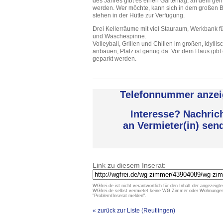
des Jahres gibt es einen Gartentag, an dem ge
werden. Wer möchte, kann sich in dem großen 
stehen in der Hütte zur Verfügung.
Drei Kellerräume mit viel Stauraum, Werkbank 
und Wäschespinne.
Volleyball, Grillen und Chillen im großen, idyl
anbauen, Platz ist genug da. Vor dem Haus gibt 
geparkt werden.
Telefonnummer anzei
Interesse? Nachric
an Vermieter(in) sen
Link zu diesem Inserat:
WGfrei.de ist nicht verantwortlich für den Inhalt der angezeigte
WGfrei.de selbst vermietet keine WG Zimmer oder Wohnungen un
"Problem/Inserat melden".
« zurück zur Liste (Reutlingen)