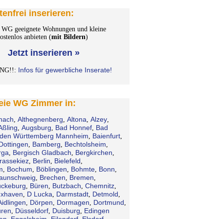
tenfrei inserieren:
WG geeignete Wohnungen und kleine
stenlos anbieten (
mit Bildern
)
Jetzt inserieren »
Infos für gewerbliche Inserate!
NG!!:
reie WG Zimmer in:
hach
Althegnenberg
Altona
Alzey
,
,
,
,
Aßling
Augsburg
Bad Honnef
Bad
,
,
,
den Württemberg Mannheim
Baienfurt
,
,
Dottingen
Bamberg
Bechtolsheim
,
,
,
rga
Bergisch Gladbach
Bergkirchen
,
,
,
rassekiez
Berlin
Bielefeld
,
,
,
m
Bochum
Böblingen
Bohmte
Bonn
,
,
,
,
,
aunschweig
Brechen
Bremen
,
,
,
ckeburg
Büren
Butzbach
Chemnitz
,
,
,
,
xhaven
D Lucka
Darmstadt
Detmold
,
,
,
,
Aidlingen
Dörpen
Dormagen
Dortmund
,
,
,
,
ren
Düsseldorf
Duisburg
Edingen
,
,
,
en
Eggolsheim
Eilendorf
Elsdorf