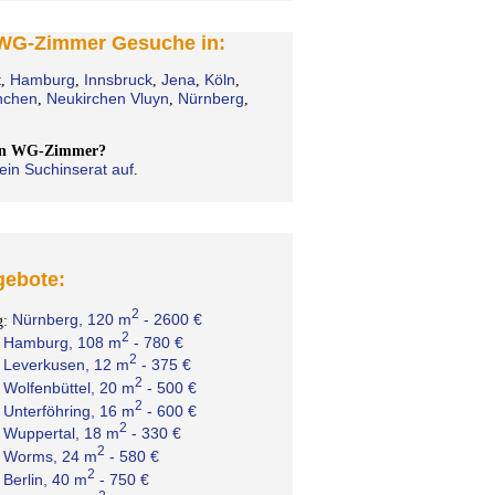
 WG-Zimmer Gesuche in:
t
Hamburg
Innsbruck
Jena
Köln
,
,
,
,
,
chen
Neukirchen Vluyn
Nürnberg
,
,
,
ein WG-Zimmer?
ein Suchinserat auf
.
ebote:
2
Nürnberg, 120 m
- 2600 €
g:
2
Hamburg, 108 m
- 780 €
:
2
Leverkusen, 12 m
- 375 €
:
2
Wolfenbüttel, 20 m
- 500 €
:
2
Unterföhring, 16 m
- 600 €
:
2
Wuppertal, 18 m
- 330 €
:
2
Worms, 24 m
- 580 €
:
2
Berlin, 40 m
- 750 €
: