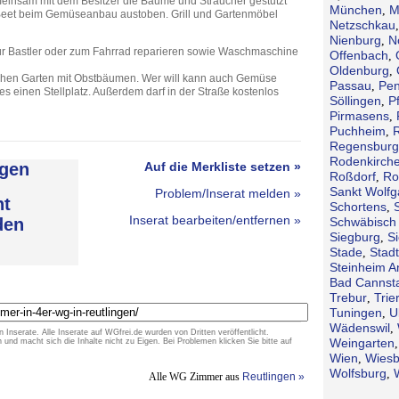
meinsam mit dem Besitzer die Bäume und Sträucher gestutzt
München
M
,
Beet beim Gemüseanbau austoben. Grill und Gartenmöbel
Netzschkau
Nienburg
N
,
für Bastler oder zum Fahrrad reparieren sowie Waschmaschine
Offenbach
,
Oldenburg
,
lischen Garten mit Obstbäumen. Wer will kann auch Gemüse
Passau
Pen
,
es einen Stellplatz. Außerdem darf in der Straße kostenlos
Söllingen
P
,
Pirmasens
,
Puchheim
,
Regensburg
Rodenkirch
gen
Auf die Merkliste setzen »
Roßdorf
Ro
,
Sankt Wolf
Problem/Inserat melden »
ht
Schortens
,
Inserat bearbeiten/entfernen »
den
Schwäbisch 
Siegburg
S
,
Stade
Stad
,
Steinheim A
Bad Cannsta
Trebur
Trie
,
Tuningen
U
,
Wädenswil
,
n Inserate. Alle Inserate auf WGfrei.de wurden von Dritten veröffentlicht.
Weingarten
d macht sich die Inhalte nicht zu Eigen. Bei Problemen klicken Sie bitte auf
Wien
Wies
,
Wolfsburg
,
Alle WG Zimmer aus
Reutlingen »