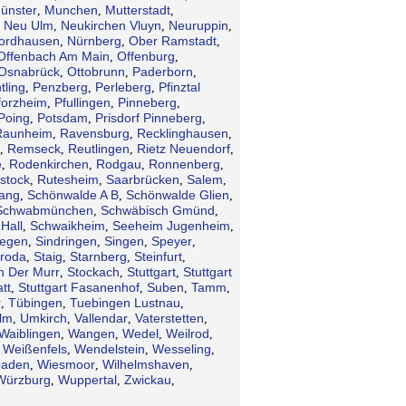
ünster
Munchen
Mutterstadt
,
,
,
Neu Ulm
Neukirchen Vluyn
Neuruppin
,
,
,
,
ordhausen
Nürnberg
Ober Ramstadt
,
,
,
Offenbach Am Main
Offenburg
,
,
Osnabrück
Ottobrunn
Paderborn
,
,
,
tling
Penzberg
Perleberg
Pfinztal
,
,
,
forzheim
Pfullingen
Pinneberg
,
,
,
Poing
Potsdam
Prisdorf Pinneberg
,
,
,
Raunheim
Ravensburg
Recklinghausen
,
,
,
Remseck
Reutlingen
Rietz Neuendorf
,
,
,
,
e
Rodenkirchen
Rodgau
Ronnenberg
,
,
,
,
stock
Rutesheim
Saarbrücken
Salem
,
,
,
,
gang
Schönwalde A B
Schönwalde Glien
,
,
,
Schwabmünchen
Schwäbisch Gmünd
,
,
Hall
Schwaikheim
Seeheim Jugenheim
,
,
,
iegen
Sindringen
Singen
Speyer
,
,
,
,
troda
Staig
Starnberg
Steinfurt
,
,
,
,
n Der Murr
Stockach
Stuttgart
Stuttgart
,
,
,
tt
Stuttgart Fasanenhof
Suben
Tamm
,
,
,
,
r
Tübingen
Tuebingen Lustnau
,
,
,
lm
Umkirch
Vallendar
Vaterstetten
,
,
,
,
Waiblingen
Wangen
Wedel
Weilrod
,
,
,
,
Weißenfels
Wendelstein
Wesseling
,
,
,
,
baden
Wiesmoor
Wilhelmshaven
,
,
,
Würzburg
Wuppertal
Zwickau
,
,
,