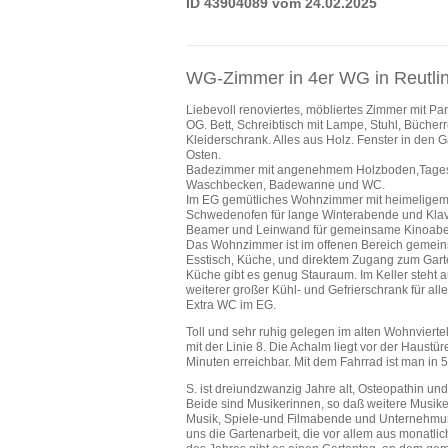
ID 43904089 vom 24.02.2025
WG-Zimmer in 4er WG in Reutli
Liebevoll renoviertes, möbliertes Zimmer mit Pa
OG. Bett, Schreibtisch mit Lampe, Stuhl, Bücherr
Kleiderschrank. Alles aus Holz. Fenster in den 
Osten.
Badezimmer mit angenehmem Holzboden,Tagesl
Waschbecken, Badewanne und WC.
Im EG gemütliches Wohnzimmer mit heimelige
Schwedenofen für lange Winterabende und Klavi
Beamer und Leinwand für gemeinsame Kinoab
Das Wohnzimmer ist im offenen Bereich gemein
Esstisch, Küche, und direktem Zugang zum Garte
Küche gibt es genug Stauraum. Im Keller steht 
weiterer großer Kühl- und Gefrierschrank für alle
Extra WC im EG.
Toll und sehr ruhig gelegen im alten Wohnviert
mit der Linie 8. Die Achalm liegt vor der Haust
Minuten erreichbar. Mit dem Fahrrad ist man in 
S. ist dreiundzwanzig Jahre alt, Osteopathin und
Beide sind Musikerinnen, so daß weitere Musik
Musik, Spiele-und Filmabende und Unternehmung
uns die Gartenarbeit, die vor allem aus monat