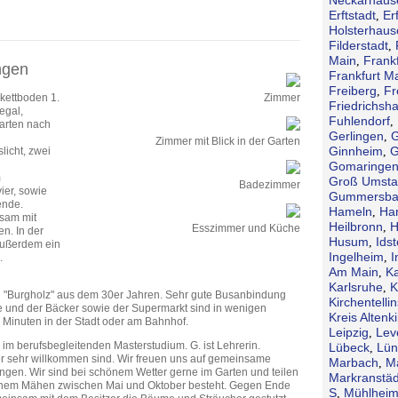
Erftstadt
Erf
,
Holsterhaus
Filderstadt
,
Main
Frank
,
ngen
Frankfurt M
Freiberg
Fr
,
rkettboden 1.
Zimmer
Friedrichsh
egal,
Fuhlendorf
,
Garten nach
Gerlingen
G
,
Zimmer mit Blick in der Garten
Ginnheim
G
icht, zwei
,
Gomaringe
m
Groß Umsta
Badezimmer
er, sowie
Gummersba
ende.
Hameln
Ha
,
sam mit
Heilbronn
H
,
Esszimmer und Küche
n. In der
Husum
Idst
,
außerdem ein
Ingelheim
I
,
.
Am Main
Ka
,
Karlsruhe
K
,
el "Burgholz" aus dem 30er Jahren. Sehr gute Busanbindung
Kirchentellin
üre und der Bäcker sowie der Supermarkt sind in wenigen
Kreis Altenk
5 Minuten in der Stadt oder am Bahnhof.
Leipzig
Lev
,
 im berufsbegleitenden Masterstudium. G. ist Lehrerin.
Lübeck
Lün
,
er sehr willkommen sind. Wir freuen uns auf gemeinsame
Marbach
M
,
en. Wir sind bei schönem Wetter gerne im Garten und teilen
Markranstäd
lichem Mähen zwischen Mai und Oktober besteht. Gegen Ende
S
Mühlheim
,