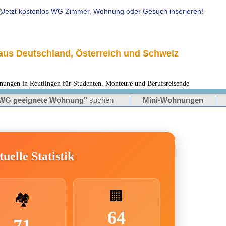
us Deutschland, Österreich und Schweiz
en in Reutlingen für Studenten, Monteure und Berufsreisende
WG geeignete Wohnung"
suchen
Mini-Wohnungen
uelle Statistik
🏢
🏘️
64
71