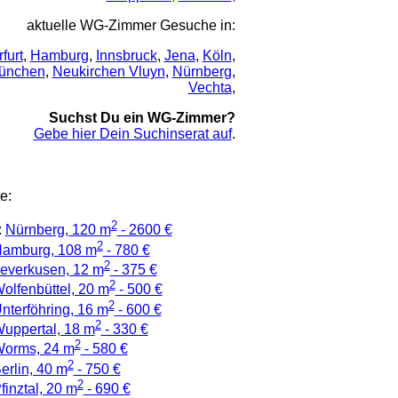
aktuelle WG-Zimmer Gesuche in:
rfurt
,
Hamburg
,
Innsbruck
,
Jena
,
Köln
,
ünchen
,
Neukirchen Vluyn
,
Nürnberg
,
Vechta
,
Suchst Du ein WG-Zimmer?
Gebe hier Dein Suchinserat auf
.
e:
2
:
Nürnberg, 120 m
- 2600 €
2
amburg, 108 m
- 780 €
2
everkusen, 12 m
- 375 €
2
olfenbüttel, 20 m
- 500 €
2
nterföhring, 16 m
- 600 €
2
uppertal, 18 m
- 330 €
2
orms, 24 m
- 580 €
2
erlin, 40 m
- 750 €
2
finztal, 20 m
- 690 €