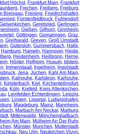
kfurt Höchst
,
Frankfurt Main
,
Frankfurt
aunberg
,
Frechen
,
Freiberg
,
Freiburg
,
Im Breisgau
,
Freising
,
Friedrichshafen
,
senried
,
Fürstenfeldbruck
,
Fuhlendorf
,
Gelsenkirchen
,
Geretsried
,
Gerlingen
,
mersheim
,
Gießen
,
Gifhorn
,
Ginnheim
,
iertel
,
Göttingen
,
Gomaringen
,
Graz
,
in
,
Greifswald
,
Greven
,
Groß Umstadt
,
ern
,
Gütersloh
,
Gummersbach
,
Halle
,
,
Hamburg
,
Hameln
,
Hannover
,
Heide
,
lberg
,
Heidenheim
,
Heilbronn
,
Herne
,
heim
,
Höxter
,
Hofheim
,
Husum
,
Idstein
,
en
,
Immenstaad
,
Ingelheim
,
Ingolstadt
,
nsbruck
,
Jena
,
Jüchen
,
Kahl Am Main
,
utern
,
Kalrsruhe
,
Karlskron
,
Karlsruhe
,
l
,
Kelsterbach
,
Kiel
,
Kirchentellinsfurt
,
eda
,
Köln
,
Krefeld
,
Kreis Altenkirchen
,
dau
,
Leinfelden Echterdingen
,
Leipzig
,
usen
,
Lingen
,
Lippetal
,
Ludwigshafen
,
eburg
,
Magdeburg
,
Mainz
,
Mannheim
,
rbach
,
Marbach Am Neckar
,
Marburg
,
tädt
,
Mittenwalde
,
Mönchengladbach
,
heim Am Main
,
Mülheim An Der Ruhr
,
chen
,
Münster
,
Munchen
,
Mutterstadt
,
zschkau
,
Neu Ulm
,
Neukirchen Vluyn
,