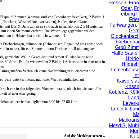
Hessen
,
Fran
Oder
,
Fr
Freiburg 
35 qm , 6 Zimmer (4 davon sind von Bewohnern bevölkert), 2 Bäder, 1
Frie
, Trockner, Wäscheleinen vorhanden), Keller, riesen Garten.
Furtwangen
,
iten mit Bus & Bahn zu reisen sind auch innerhalb von 2-5 Minuten zu
Ger
 nur einen Steinwurf entfernt. Die Weser liegt gegenüber auf der
nn man in Höxter fast auch nicht wohnen :D
Glockenbachv
Grebenha
 Dachschrägen, teilmöbliert (Schreibtisch, Regal und was sonst noch
Groß Zimm
r kein muss), für ein Zimmer unterm Dach sehr hell und angenehm.
Halle Saale
k, gemischte WG in Geschlecht und Arbeit :D, also keine reine
Heide
is 30 Jahre. Es gibt wie erwähnt 2 Bäder, 1 Arbeitsraum in dem man in
Hildes
er.
Immenhaus
bei sinngemäßem Verbrauch keine Nachzahlungen zu erwarten sind.
In
ein Jahr untervermieten, mit hoher Wahrscheinlichkeit auf
Kaisersla
Kasse
lt sich erst in den folgenden Monaten heraus, ob ich im nächsten Jahr
Koblenz
,
Köll
eit ist aber eher gering.
Lan
lefonisch erreichbar. täglich von 8.00 bis 22.00 Uhr
Leverk
Lübeck
,
Lün
Ma
Markrans
Mosd S
,
Mühl
Mün
Auf die Merkliste setzen »
Net