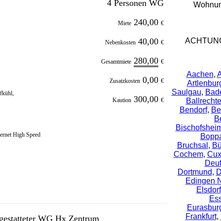
4 Personen WG
Wohnung
240,00
Miete
€
40,00
ACHTUNG
Nebenkosten
€
280,00
Gesamtmiete
€
Aachen
,
A
0,00
Zusatzkosten
€
Artlenbur
Saulgau
,
Bad
fkühl,
300,00
Kaution
€
Ballrecht
Bendorf
,
Be
B
Bischofshei
ternet High Speed
Bopp
Bruchsal
,
Bü
Cochem
,
Cux
Deuf
Dortmund
,
D
Edingen 
Elsdorf
Es
Eurasbur
Frankfurt
,
sgestatteter WG Hx Zentrum