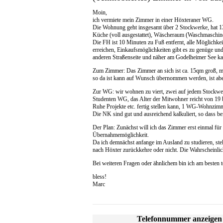
Moin,
ich vermiete mein Zimmer in einer Höxteraner WG.
Die Wohnung geht insgesamt über 2 Stockwerke, hat 1
Küche (voll ausgestattet), Wäscheraum (Waschmaschine
Die FH ist 10 Minuten zu Fuß entfernt, alle Möglichke
erreichen, Einkaufsmöglichkeiten gibt es zu genüge und
anderen Straßenseite und näher am Godelheimer See ka
Zum Zimmer: Das Zimmer an sich ist ca. 15qm groß, mit
so da ist kann auf Wunsch übernommen werden, ist abe
Zur WG: wir wohnen zu viert, zwei auf jedem Stockwer
Studenten WG, das Alter der Mitwohner reicht von 19 b
Ruhe Projekte etc. fertig stellen kann, 1 WG-Wohnzimm
Die NK sind gut und ausreichend kalkuliert, so dass 
Der Plan: Zunächst will ich das Zimmer erst einmal für 
Übernahmemöglichkeit.
Da ich demnächst anfange im Ausland zu studieren, stel
nach Höxter zurückkehre oder nicht. Die Wahrscheinlichk
Bei weiteren Fragen oder ähnlichem bin ich am besten te
bless!
Marc
Telefonnummer anzeigen