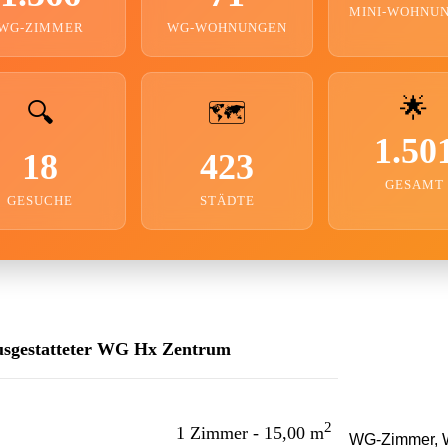
MINI-WOHNU
WG-ZIMMER
WG-WOHNUNGEN
🌟
🔍
🗺️
1.50
18
423
GESAMT
GESUCHE
STÄDTE
 ausgestatteter WG Hx Zentrum
2
1 Zimmer - 15,00 m
WG-Zimmer, W