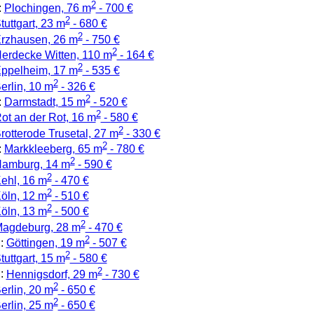
2
:
Plochingen, 76 m
- 700 €
2
tuttgart, 23 m
- 680 €
2
rzhausen, 26 m
- 750 €
2
erdecke Witten, 110 m
- 164 €
2
ppelheim, 17 m
- 535 €
2
erlin, 10 m
- 326 €
2
:
Darmstadt, 15 m
- 520 €
2
ot an der Rot, 16 m
- 580 €
2
rotterode Trusetal, 27 m
- 330 €
2
:
Markkleeberg, 65 m
- 780 €
2
amburg, 14 m
- 590 €
2
ehl, 16 m
- 470 €
2
öln, 12 m
- 510 €
2
öln, 13 m
- 500 €
2
agdeburg, 28 m
- 470 €
2
:
Göttingen, 19 m
- 507 €
2
tuttgart, 15 m
- 580 €
2
:
Hennigsdorf, 29 m
- 730 €
2
erlin, 20 m
- 650 €
2
erlin, 25 m
- 650 €