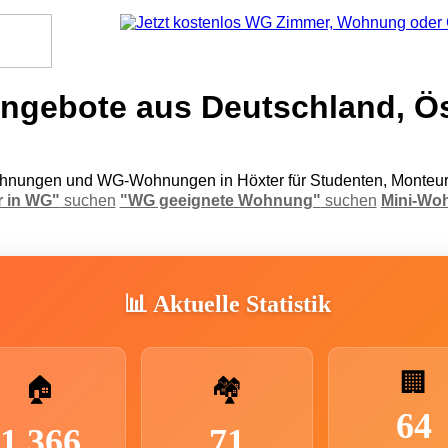
gebote aus Deutschland, Ös
nungen und WG-Wohnungen in Höxter für Studenten, Monteur
 in WG"
suchen
"WG geeignete Wohnung"
suchen
Mini-Wo
📊 Aktuelle Statistik
🏢
🏠
🏘️
64
1.366
71