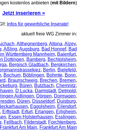
en kostenlos anbieten (
mit Bildern
)
Jetzt inserieren »
!!:
Infos für gewerbliche Inserate!
aktuell freie WG Zimmer in:
ichach
,
Althegnenberg
,
Altona
,
Alzey
,
g
,
Aßling
,
Augsburg
,
Bad Honnef
,
Bad
en Württemberg Mannheim
,
Baienfurt
,
en Dottingen
,
Bamberg
,
Bechtolsheim
,
rga
,
Bergisch Gladbach
,
Bergkirchen
,
ergmannstrassekiez
,
Berlin
,
Bielefeld
,
m
,
Bochum
,
Böblingen
,
Bohmte
,
Bonn
,
ard
,
Braunschweig
,
Brechen
,
Bremen
,
ckeburg
,
Büren
,
Butzbach
,
Chemnitz
,
haven
,
D Lucka
,
Darmstadt
,
Detmold
,
ringen Aidlingen
,
Dörpen
,
Dormagen
,
resden
,
Düren
,
Düsseldorf
,
Duisburg
,
Neckarhausen
,
Eggolsheim
,
Eilendorf
,
,
Erftstadt
,
Erfurt
,
Erlangen
,
Erligheim
,
sen
,
Essen Holsterhausen
,
Esslingen
,
g
,
Fellbach
,
Filderstadt
,
Forchtenberg
,
Frankfurt Am Main
,
Frankfurt Am Main