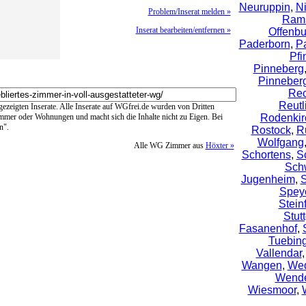
Neuruppin
,
N
Problem/Inserat melden »
Rams
Inserat bearbeiten/entfernen »
Offenbu
Paderborn
,
P
Pfi
Pinneberg
Pinneber
Rec
Reutl
ngezeigten Inserate. Alle Inserate auf WGfrei.de wurden von Dritten
immer oder Wohnungen und macht sich die Inhalte nicht zu Eigen. Bei
Rodenkir
n".
Rostock
,
R
Wolfgang
Alle WG Zimmer aus
Höxter »
Schortens
,
S
Sch
Jugenheim
,
S
Spey
Steinf
Stutt
Fasanenhof
,
Tuebin
Vallendar
Wangen
,
We
Wende
Wiesmoor
,