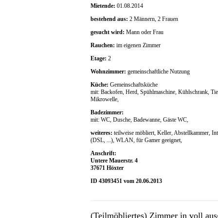
Mietende:
01.08.2014
bestehend aus:
2 Männern, 2 Frauen
gesucht wird:
Mann oder Frau
Rauchen:
im eigenen Zimmer
Etage:
2
Wohnzimmer:
gemeinschaftliche Nutzung
Küche:
Gemeinschaftsküche
mit: Backofen, Herd, Spühlmaschine, Kühlschrank, Tie
Mikrowelle,
Badezimmer:
mit: WC, Dusche, Badewanne, Gäste WC,
weiteres:
teilweise möbliert, Keller, Abstellkammer, In
(DSL, ...), WLAN, für Gamer geeignet,
Anschrift:
Untere Mauerstr. 4
37671 Höxter
ID 43093451 vom 20.06.2013
(Teilmöbliertes) Zimmer in voll au