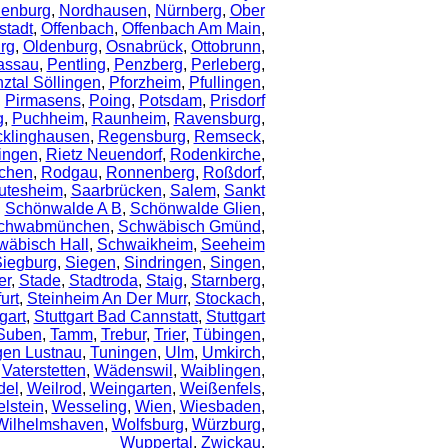
ienburg
,
Nordhausen
,
Nürnberg
,
Ober
tadt
,
Offenbach
,
Offenbach Am Main
,
rg
,
Oldenburg
,
Osnabrück
,
Ottobrunn
,
assau
,
Pentling
,
Penzberg
,
Perleberg
,
nztal Söllingen
,
Pforzheim
,
Pfullingen
,
,
Pirmasens
,
Poing
,
Potsdam
,
Prisdorf
g
,
Puchheim
,
Raunheim
,
Ravensburg
,
klinghausen
,
Regensburg
,
Remseck
,
ingen
,
Rietz Neuendorf
,
Rodenkirche
,
chen
,
Rodgau
,
Ronnenberg
,
Roßdorf
,
utesheim
,
Saarbrücken
,
Salem
,
Sankt
,
Schönwalde A B
,
Schönwalde Glien
,
chwabmünchen
,
Schwäbisch Gmünd
,
wäbisch Hall
,
Schwaikheim
,
Seeheim
iegburg
,
Siegen
,
Sindringen
,
Singen
,
er
,
Stade
,
Stadtroda
,
Staig
,
Starnberg
,
urt
,
Steinheim An Der Murr
,
Stockach
,
gart
,
Stuttgart Bad Cannstatt
,
Stuttgart
Suben
,
Tamm
,
Trebur
,
Trier
,
Tübingen
,
gen Lustnau
,
Tuningen
,
Ulm
,
Umkirch
,
,
Vaterstetten
,
Wädenswil
,
Waiblingen
,
del
,
Weilrod
,
Weingarten
,
Weißenfels
,
lstein
,
Wesseling
,
Wien
,
Wiesbaden
,
Wilhelmshaven
,
Wolfsburg
,
Würzburg
,
Wuppertal
,
Zwickau
,