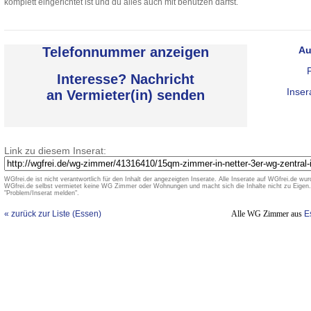
komplett eingerichtet ist und du alles auch mit benutzen darfst.
Telefonnummer anzeigen
Au
Interesse? Nachricht
Inser
an Vermieter(in) senden
Link zu diesem Inserat:
WGfrei.de ist nicht verantwortlich für den Inhalt der angezeigten Inserate. Alle Inserate auf WGfrei.de wurd
WGfrei.de selbst vermietet keine WG Zimmer oder Wohnungen und macht sich die Inhalte nicht zu Eigen. 
"Problem/Inserat melden".
« zurück zur Liste (Essen)
Alle WG Zimmer aus
E