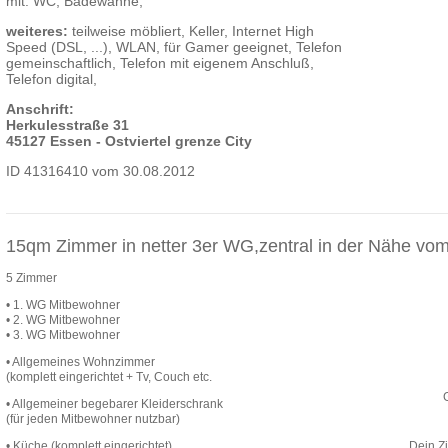
mit: WC, Badewanne,
weiteres:
teilweise möbliert, Keller, Internet High
Speed (DSL, ...), WLAN, für Gamer geeignet, Telefon
gemeinschaftlich, Telefon mit eigenem Anschluß,
Telefon digital,
Anschrift:
Herkulesstraße 31
45127 Essen - Ostviertel grenze City
ID 41316410 vom 30.08.2012
15qm Zimmer in netter 3er WG,zentral in der Nähe vo
5 Zimmer
• 1. WG Mitbewohner
• 2. WG Mitbewohner
• 3. WG Mitbewohner
• Allgemeines Wohnzimmer
(komplett eingerichtet + Tv, Couch etc.
• Allgemeiner begebarer Kleiderschrank
(für jeden Mitbewohner nutzbar)
• Küche (komplett eingerichtet)
Dein Z