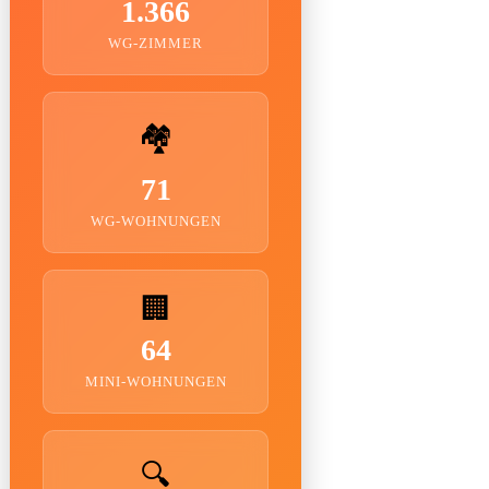
1.366
WG-ZIMMER
🏘️
71
WG-WOHNUNGEN
🏢
64
MINI-WOHNUNGEN
🔍