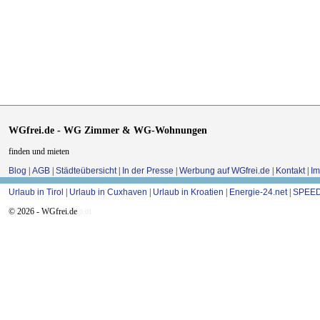
WGfrei.de - WG Zimmer & WG-Wohnungen
finden und mieten
Blog
|
AGB
|
Städteübersicht
|
In der Presse
|
Werbung auf WGfrei.de
|
Kontakt
|
I
Urlaub in Tirol
|
Urlaub in Cuxhaven
|
Urlaub in Kroatien
|
Energie-24.net
|
SPEED
© 2026 - WGfrei.de
0.01