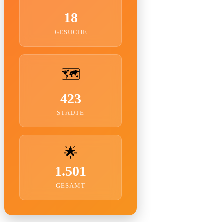
18
GESUCHE
🗺️
423
STÄDTE
🌟
1.501
GESAMT