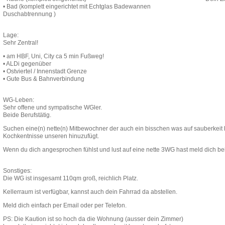
• Bad (komplett eingerichtet mit Echtglas Badewannen
Duschabtrennung )
Lage:
Sehr Zentral!
• am HBF, Uni, City ca 5 min Fußweg!
• ALDi gegenüber
• Ostviertel / Innenstadt Grenze
• Gute Bus & Bahnverbindung
WG-Leben:
Sehr offene und sympatische WGler.
Beide Berufstätig.
Suchen eine(n) nette(n) Mitbewochner der auch ein bisschen was auf sauberkeit 
Kochkentnisse unseren hinuzufügt.
Wenn du dich angesprochen fühlst und lust auf eine nette 3WG hast meld dich be
Sonstiges:
Die WG ist insgesamt 110qm groß, reichlich Platz.
Kellerraum ist verfügbar, kannst auch dein Fahrrad da abstellen.
Meld dich einfach per Email oder per Telefon.
PS: Die Kaution ist so hoch da die Wohnung (ausser dein Zimmer)