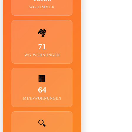
WG-ZIMMER
🏘️
71
WG-WOHNUNGEN
🏢
64
MINI-WOHNUNGEN
🔍