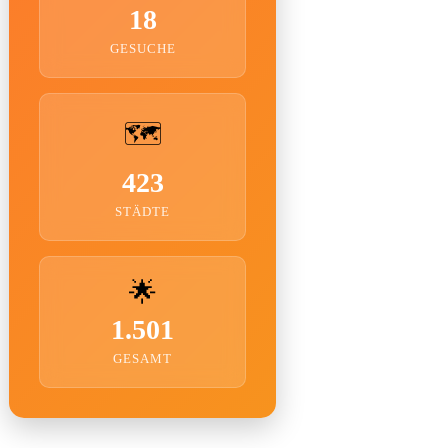
18
GESUCHE
🗺️
423
STÄDTE
🌟
1.501
GESAMT