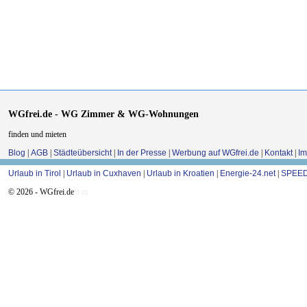
WGfrei.de - WG Zimmer & WG-Wohnungen
finden und mieten
Blog
|
AGB
|
Städteübersicht
|
In der Presse
|
Werbung auf WGfrei.de
|
Kontakt
|
I
Urlaub in Tirol
|
Urlaub in Cuxhaven
|
Urlaub in Kroatien
|
Energie-24.net
|
SPEED
© 2026 - WGfrei.de
0.01