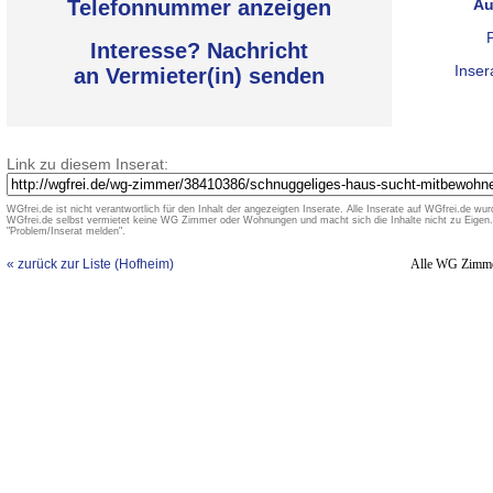
Telefonnummer anzeigen
Au
Interesse? Nachricht
Inser
an Vermieter(in) senden
Link zu diesem Inserat:
WGfrei.de ist nicht verantwortlich für den Inhalt der angezeigten Inserate. Alle Inserate auf WGfrei.de wurd
WGfrei.de selbst vermietet keine WG Zimmer oder Wohnungen und macht sich die Inhalte nicht zu Eigen. 
"Problem/Inserat melden".
« zurück zur Liste (Hofheim)
Alle WG Zimm