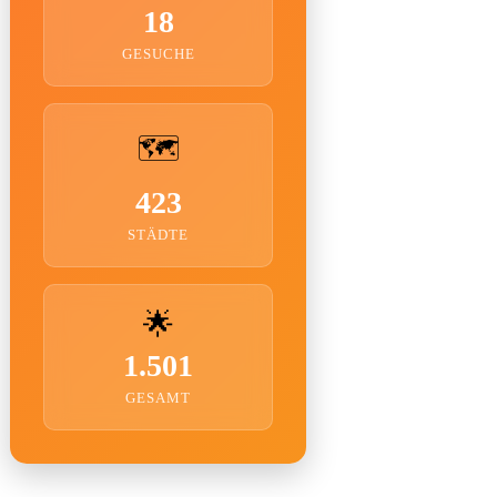
18
GESUCHE
🗺️
423
STÄDTE
🌟
1.501
GESAMT