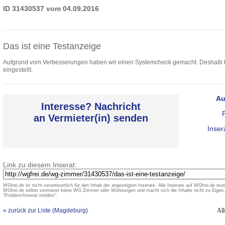
ID 31430537 vom 04.09.2016
Das ist eine Testanzeige
Aufgrund vom Verbesserungen haben wir einen Systemcheck gemacht. Deshalb h
eingestellt.
Au
Interesse? Nachricht
an Vermieter(in) senden
Inser
Link zu diesem Inserat:
WGfrei.de ist nicht verantwortlich für den Inhalt der angezeigten Inserate. Alle Inserate auf WGfrei.de wurd
WGfrei.de selbst vermietet keine WG Zimmer oder Wohnungen und macht sich die Inhalte nicht zu Eigen. 
"Problem/Inserat melden".
« zurück zur Liste (Magdeburg)
Al