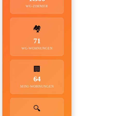
WG-ZIMMER
🏘️
71
WG-WOHNUNGEN
🏢
64
MINI-WOHNUNGEN
🔍