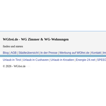
WGfrei.de - WG Zimmer & WG-Wohnungen
finden und mieten
Blog
|
AGB
|
Städteübersicht
|
In der Presse
|
Werbung auf WGfrei.de
|
Kontakt
|
I
Urlaub in Tirol
|
Urlaub in Cuxhaven
|
Urlaub in Kroatien
|
Energie-24.net
|
SPEED
© 2026 - WGfrei.de
0.01