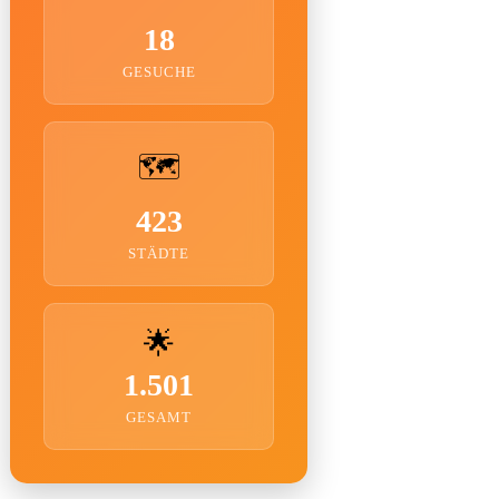
18
GESUCHE
🗺️
423
STÄDTE
🌟
1.501
GESAMT