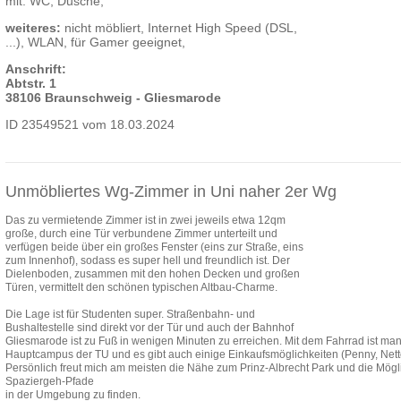
mit: WC, Dusche,
weiteres:
nicht möbliert, Internet High Speed (DSL,
...), WLAN, für Gamer geeignet,
Anschrift:
Abtstr. 1
38106 Braunschweig - Gliesmarode
ID 23549521 vom 18.03.2024
Unmöbliertes Wg-Zimmer in Uni naher 2er Wg
Das zu vermietende Zimmer ist in zwei jeweils etwa 12qm
große, durch eine Tür verbundene Zimmer unterteilt und
verfügen beide über ein großes Fenster (eins zur Straße, eins
zum Innenhof), sodass es super hell und freundlich ist. Der
Dielenboden, zusammen mit den hohen Decken und großen
Türen, vermittelt den schönen typischen Altbau-Charme.
Die Lage ist für Studenten super. Straßenbahn- und
Bushaltestelle sind direkt vor der Tür und auch der Bahnhof
Gliesmarode ist zu Fuß in wenigen Minuten zu erreichen. Mit dem Fahrrad ist ma
Hauptcampus der TU und es gibt auch einige Einkaufsmöglichkeiten (Penny, Netto
Persönlich freut mich am meisten die Nähe zum Prinz-Albrecht Park und die Mögli
Spaziergeh-Pfade
in der Umgebung zu finden.