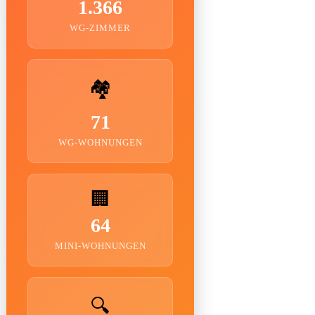
1.366
WG-ZIMMER
🏘️
71
WG-WOHNUNGEN
🏢
64
MINI-WOHNUNGEN
🔍