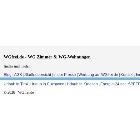
WGfrei.de - WG Zimmer & WG-Wohnungen
finden und mieten
Blog
|
AGB
|
Städteübersicht
|
In der Presse
|
Werbung auf WGfrei.de
|
Kontakt
|
I
Urlaub in Tirol
|
Urlaub in Cuxhaven
|
Urlaub in Kroatien
|
Energie-24.net
|
SPEED
© 2026 - WGfrei.de
0.2