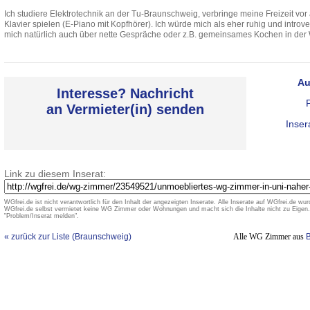
Ich studiere Elektrotechnik an der Tu-Braunschweig, verbringe meine Freizeit vor
Klavier spielen (E-Piano mit Kopfhörer). Ich würde mich als eher ruhig und introve
mich natürlich auch über nette Gespräche oder z.B. gemeinsames Kochen in der
Au
Interesse? Nachricht
an Vermieter(in) senden
Inser
Link zu diesem Inserat:
WGfrei.de ist nicht verantwortlich für den Inhalt der angezeigten Inserate. Alle Inserate auf WGfrei.de wurd
WGfrei.de selbst vermietet keine WG Zimmer oder Wohnungen und macht sich die Inhalte nicht zu Eigen. 
"Problem/Inserat melden".
« zurück zur Liste (Braunschweig)
Alle WG Zimmer aus
B