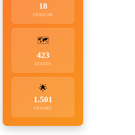
18
GESUCHE
🗺️
423
STÄDTE
🌟
1.501
GESAMT