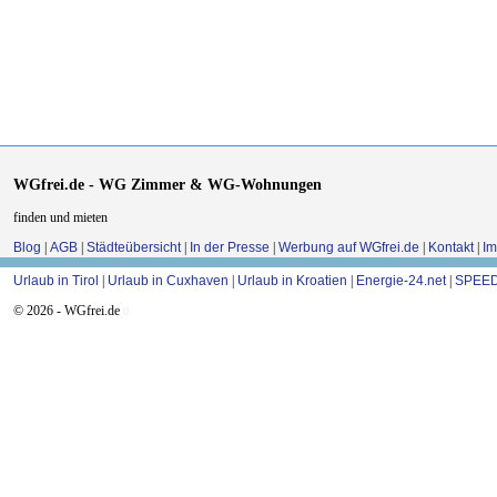
WGfrei.de - WG Zimmer & WG-Wohnungen
finden und mieten
Blog
|
AGB
|
Städteübersicht
|
In der Presse
|
Werbung auf WGfrei.de
|
Kontakt
|
I
Urlaub in Tirol
|
Urlaub in Cuxhaven
|
Urlaub in Kroatien
|
Energie-24.net
|
SPEED
© 2026 - WGfrei.de
0