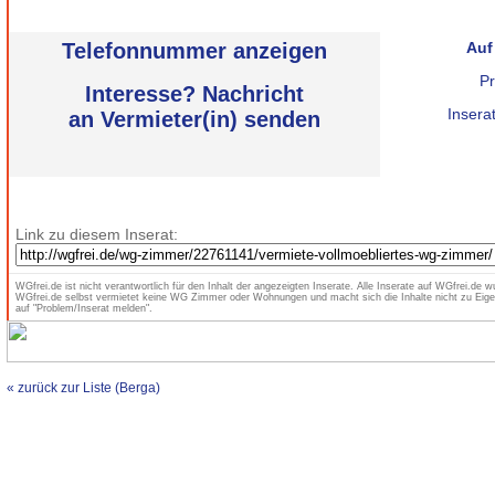
Telefonnummer anzeigen
Auf
Pr
Interesse? Nachricht
Insera
an Vermieter(in) senden
Link zu diesem Inserat:
WGfrei.de ist nicht verantwortlich für den Inhalt der angezeigten Inserate. Alle Inserate auf WGfrei.de wu
WGfrei.de selbst vermietet keine WG Zimmer oder Wohnungen und macht sich die Inhalte nicht zu Eigen
auf "Problem/Inserat melden".
« zurück zur Liste (Berga)