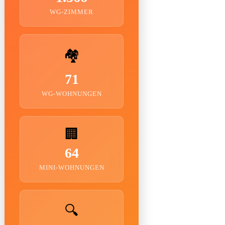
WG-ZIMMER
🏘️
71
WG-WOHNUNGEN
🏢
64
MINI-WOHNUNGEN
🔍