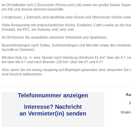
Im Ort befinden sich 2 Discounter (Penny und Lidl) sowie ein großer Edeka Super
ein KIK und diverse kleinere Geschäfte.
2 Arztpraxen, 1 Zahnarzt, eine Apotheke eine Grund-und Oberschule Schule sowie
Viele Restaurants mit unterschiedlicher Küche. Eisdielen, Cafe's sowie an der A
Donalds, ein KFC, ein Subway, und, und, und.
Im Ort können Sie auswählen zwischen Volksbank und Sparkasse.
Busverbindungen nach Soltau, Schneverdingen und Munster sowie den Heideshutt
touristik im Sommer).
Mit dem Auto ca. +/- eine Stunde nach Hamburg (Zentrum) 61 km* über die A 7, 
km über die A 7 und nach Bremen 120 km* über die A7 und A 27.
Also, wenn Sie ein wenig neugierig auf Bispingen geworden sind, besuchen Sie 
sind herzlich willkommen.
Telefonnummer anzeigen
Au
Interesse? Nachricht
Inser
an Vermieter(in) senden