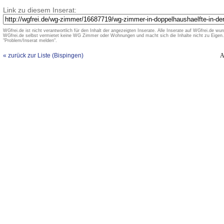
Link zu diesem Inserat:
WGfrei.de ist nicht verantwortlich für den Inhalt der angezeigten Inserate. Alle Inserate auf WGfrei.de wurd
WGfrei.de selbst vermietet keine WG Zimmer oder Wohnungen und macht sich die Inhalte nicht zu Eigen. 
"Problem/Inserat melden".
« zurück zur Liste (Bispingen)
A