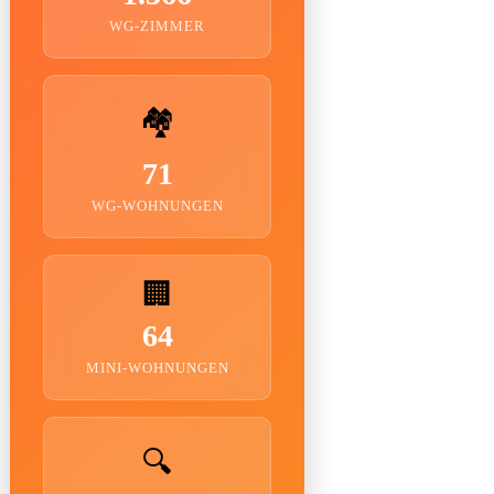
WG-ZIMMER
🏘️
71
WG-WOHNUNGEN
🏢
64
MINI-WOHNUNGEN
🔍