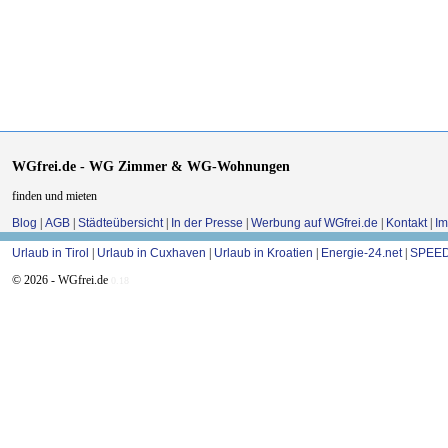
WGfrei.de - WG Zimmer & WG-Wohnungen
finden und mieten
Blog
|
AGB
|
Städteübersicht
|
In der Presse
|
Werbung auf WGfrei.de
|
Kontakt
|
I
Urlaub in Tirol
|
Urlaub in Cuxhaven
|
Urlaub in Kroatien
|
Energie-24.net
|
SPEED
© 2026 - WGfrei.de
0.18