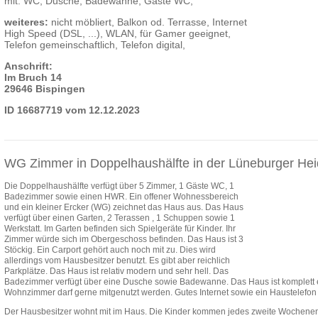
mit: WC, Dusche, Badewanne, Gäste WC,
weiteres:
nicht möbliert, Balkon od. Terrasse, Internet
High Speed (DSL, ...), WLAN, für Gamer geeignet,
Telefon gemeinschaftlich, Telefon digital,
Anschrift:
Im Bruch 14
29646 Bispingen
ID 16687719 vom 12.12.2023
WG Zimmer in Doppelhaushälfte in der Lüneburger He
Die Doppelhaushälfte verfügt über 5 Zimmer, 1 Gäste WC, 1
Badezimmer sowie einen HWR. Ein offener Wohnessbereich
und ein kleiner Ercker (WG) zeichnet das Haus aus. Das Haus
verfügt über einen Garten, 2 Terassen , 1 Schuppen sowie 1
Werkstatt. Im Garten befinden sich Spielgeräte für Kinder. Ihr
Zimmer würde sich im Obergeschoss befinden. Das Haus ist 3
Stöckig. Ein Carport gehört auch noch mit zu. Dies wird
allerdings vom Hausbesitzer benutzt. Es gibt aber reichlich
Parkplätze. Das Haus ist relativ modern und sehr hell. Das
Badezimmer verfügt über eine Dusche sowie Badewanne. Das Haus ist komplett e
Wohnzimmer darf gerne mitgenutzt werden. Gutes Internet sowie ein Haustelefon
Der Hausbesitzer wohnt mit im Haus. Die Kinder kommen jedes zweite Wochenen