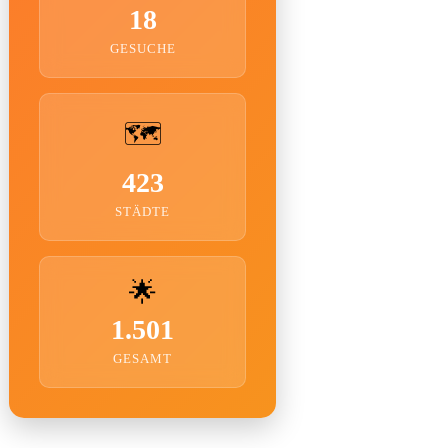
18
GESUCHE
🗺️
423
STÄDTE
🌟
1.501
GESAMT