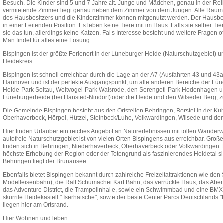
Besuch. Die Kinder sind 5 und 7 Jahre alt. Junge und Mädchen, genau in der Rei
vermietende Zimmer liegt genau neben dem Zimmer von dem Jungen. Alle Räum
des Hausbesitzers und die Kinderzimmer können mitgenutzt werden. Der Hausbesitz
in einer Leitenden Position. Es leben keine Tiere mit im Haus. Falls sie selber T
sie das tun, allerdings keine Katzen. Falls Interesse besteht und weitere Fragen o
Man findet für alles eine Lösung.
Bispingen ist der größte Ferienort in der Lüneburger Heide (Naturschutzgebiet) un
Heidekreis.
Bispingen ist schnell erreichbar durch die Lage an der A7 (Ausfahrten 43 und 43
Hannover und ist der perfekte Ausgangspunkt, um alle anderen Bereiche der Lü
Heide-Park Soltau, Weltvogel-Park Walsrode, den Serengeti-Park Hodenhagen u
Lüneburgerheide (bei Hansted-Nindorf) oder die Heide und den Wilseder Berg, z
Die Gemeinde Bispingen besteht aus den Ortsteilen Behringen, Borstel in der Ku
Oberhaverbeck, Hörpel, Hützel, Steinbeck/Luhe, Volkwardingen, Wilsede und dem
Hier finden Urlauber ein reiches Angebot an Naturerlebnissen mit tollen Wand
autofreie Naturschutzgebiet ist von vielen Orten Bispingens aus erreichbar. Groß
finden sich in Behringen, Niederhaverbeck, Oberhaverbeck oder Volkwardingen. 
höchste Erhebung der Region oder der Totengrund als faszinierendes Heidetal sin
Behringen liegt der Brunausee.
Ebenfalls bietet Bispingen bekannt durch zahlreiche Freizeitattraktionen wie d
Modelleisenbahn), die Ralf Schumacher Kart Bahn, das verrückte Haus, das Abenteu
das Adventure District, die Trampolinhalle, sowie ein Schwimmbad und eine BMX
skurrile Heidekastell " Iserhatsche", sowie der beste Center Parcs Deutschlands 
liegen hier am Ortsrand.
Hier Wohnen und leben