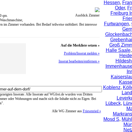
Hessen
,
Fran
Oder
,
Fr
Freiburg 
Ausblick Zimmer
20 qm.
Frie
, Waschmaschine,
Furtwangen
,
 im Zimmer vorhanden. Bei Bedarf teilweise möbiliert. Bei interesse
Ger
Glockenbachv
Grebenha
Groß Zimm
Auf die Merkliste setzen »
Halle Saale
Problem/Inserat melden »
Heide
Hildes
Inserat bearbeiten/entfernen »
Immenhaus
In
Kaisersla
Kasse
Koblenz
,
Köll
Lan
ngezeigten Inserate. Alle Inserate auf WGfrei.de wurden von Dritten
Leverk
immer oder Wohnungen und macht sich die Inhalte nicht zu Eigen. Bei
Lübeck
,
Lün
n".
Ma
Alle WG Zimmer aus
Friesenried »
Markrans
Mosd S
,
Mühl
Mün
Net