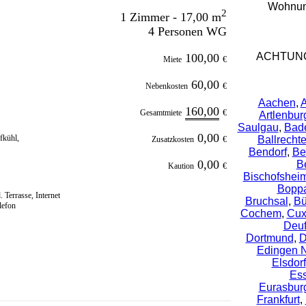
Wohnung
2
1 Zimmer - 17,00 m
4 Personen WG
ACHTUNG
100,00
Miete
€
60,00
Nebenkosten
€
Aachen
,
A
160,00
Gesamtmiete
€
Artlenbur
Saulgau
,
Bad
0,00
fkühl,
Ballrecht
Zusatzkosten
€
Bendorf
,
Be
0,00
B
Kaution
€
Bischofshei
Bopp
 Terrasse, Internet
Bruchsal
,
Bü
lefon
Cochem
,
Cux
Deuf
Dortmund
,
D
Edingen 
Elsdorf
Es
Eurasbur
Frankfurt
,