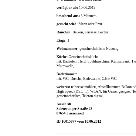
verfügbar ab:
10.06.2012
bestehend aus:
3 Männern
gesucht wird:
Mann oder Frau
Rauchen:
Balkon, Terrasse, Garten
Etage:
1
Wohnzimmer:
gemeinschaftliche Nutzung
Küche:
Gemeinschaftsküche
mit: Backofen, Herd, Spühlmaschine, Kühlschrank, Tie
Mikrowelle,
Badezimmer:
mit: WC, Dusche, Badewanne, Gäste WC,
weiteres:
teilweise möbliert, Abstellkammer, Balkon od.
High Speed (DSL, ...), WLAN, für Gamer geeignet, Te
gemeinschaftlich, Telefon digital,
Anschrift:
Salenwanger Straße 28
87654 Friesenried
ID 16015877 vom 10.06.2012