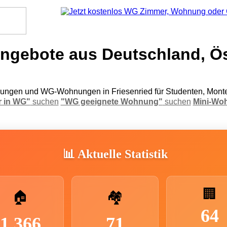
gebote aus Deutschland, Ös
ngen und WG-Wohnungen in Friesenried für Studenten, Monte
 in WG"
suchen
"WG geeignete Wohnung"
suchen
Mini-Wo
📊 Aktuelle Statistik
🏢
🏠
🏘️
64
1.366
71