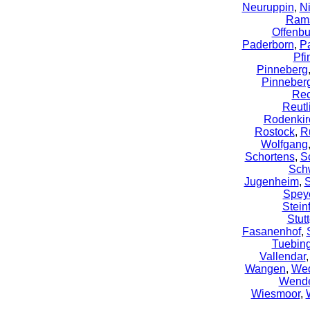
Neuruppin
,
N
Rams
Offenbu
Paderborn
,
P
Pfi
Pinneberg
Pinneber
Rec
Reutl
Rodenkir
Rostock
,
R
Wolfgang
Schortens
,
S
Sch
Jugenheim
,
S
Spey
Steinf
Stutt
Fasanenhof
,
Tuebin
Vallendar
Wangen
,
We
Wende
Wiesmoor
,