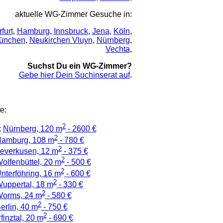
aktuelle WG-Zimmer Gesuche in:
rfurt
,
Hamburg
,
Innsbruck
,
Jena
,
Köln
,
ünchen
,
Neukirchen Vluyn
,
Nürnberg
,
Vechta
,
Suchst Du ein WG-Zimmer?
Gebe hier Dein Suchinserat auf
.
e:
2
:
Nürnberg, 120 m
- 2600 €
2
amburg, 108 m
- 780 €
2
everkusen, 12 m
- 375 €
2
olfenbüttel, 20 m
- 500 €
2
nterföhring, 16 m
- 600 €
2
uppertal, 18 m
- 330 €
2
orms, 24 m
- 580 €
2
erlin, 40 m
- 750 €
2
finztal, 20 m
- 690 €