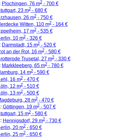
2
:
Plochingen, 76 m
- 700 €
2
tuttgart, 23 m
- 680 €
2
rzhausen, 26 m
- 750 €
2
erdecke Witten, 110 m
- 164 €
2
ppelheim, 17 m
- 535 €
2
erlin, 10 m
- 326 €
2
:
Darmstadt, 15 m
- 520 €
2
ot an der Rot, 16 m
- 580 €
2
rotterode Trusetal, 27 m
- 330 €
2
:
Markkleeberg, 65 m
- 780 €
2
amburg, 14 m
- 590 €
2
ehl, 16 m
- 470 €
2
öln, 12 m
- 510 €
2
öln, 13 m
- 500 €
2
agdeburg, 28 m
- 470 €
2
:
Göttingen, 19 m
- 507 €
2
tuttgart, 15 m
- 580 €
2
:
Hennigsdorf, 29 m
- 730 €
2
erlin, 20 m
- 650 €
2
erlin, 25 m
- 650 €