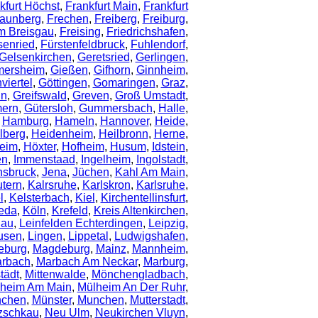
kfurt Höchst
,
Frankfurt Main
,
Frankfurt
aunberg
,
Frechen
,
Freiberg
,
Freiburg
,
Im Breisgau
,
Freising
,
Friedrichshafen
,
senried
,
Fürstenfeldbruck
,
Fuhlendorf
,
Gelsenkirchen
,
Geretsried
,
Gerlingen
,
mersheim
,
Gießen
,
Gifhorn
,
Ginnheim
,
iertel
,
Göttingen
,
Gomaringen
,
Graz
,
in
,
Greifswald
,
Greven
,
Groß Umstadt
,
ern
,
Gütersloh
,
Gummersbach
,
Halle
,
,
Hamburg
,
Hameln
,
Hannover
,
Heide
,
lberg
,
Heidenheim
,
Heilbronn
,
Herne
,
heim
,
Höxter
,
Hofheim
,
Husum
,
Idstein
,
en
,
Immenstaad
,
Ingelheim
,
Ingolstadt
,
nsbruck
,
Jena
,
Jüchen
,
Kahl Am Main
,
utern
,
Kalrsruhe
,
Karlskron
,
Karlsruhe
,
l
,
Kelsterbach
,
Kiel
,
Kirchentellinsfurt
,
eda
,
Köln
,
Krefeld
,
Kreis Altenkirchen
,
dau
,
Leinfelden Echterdingen
,
Leipzig
,
usen
,
Lingen
,
Lippetal
,
Ludwigshafen
,
eburg
,
Magdeburg
,
Mainz
,
Mannheim
,
rbach
,
Marbach Am Neckar
,
Marburg
,
tädt
,
Mittenwalde
,
Mönchengladbach
,
heim Am Main
,
Mülheim An Der Ruhr
,
chen
,
Münster
,
Munchen
,
Mutterstadt
,
zschkau
,
Neu Ulm
,
Neukirchen Vluyn
,