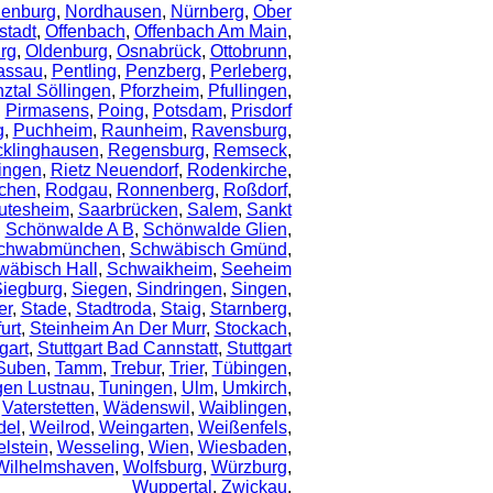
ienburg
,
Nordhausen
,
Nürnberg
,
Ober
tadt
,
Offenbach
,
Offenbach Am Main
,
rg
,
Oldenburg
,
Osnabrück
,
Ottobrunn
,
assau
,
Pentling
,
Penzberg
,
Perleberg
,
nztal Söllingen
,
Pforzheim
,
Pfullingen
,
,
Pirmasens
,
Poing
,
Potsdam
,
Prisdorf
g
,
Puchheim
,
Raunheim
,
Ravensburg
,
klinghausen
,
Regensburg
,
Remseck
,
ingen
,
Rietz Neuendorf
,
Rodenkirche
,
chen
,
Rodgau
,
Ronnenberg
,
Roßdorf
,
utesheim
,
Saarbrücken
,
Salem
,
Sankt
,
Schönwalde A B
,
Schönwalde Glien
,
chwabmünchen
,
Schwäbisch Gmünd
,
wäbisch Hall
,
Schwaikheim
,
Seeheim
iegburg
,
Siegen
,
Sindringen
,
Singen
,
er
,
Stade
,
Stadtroda
,
Staig
,
Starnberg
,
urt
,
Steinheim An Der Murr
,
Stockach
,
gart
,
Stuttgart Bad Cannstatt
,
Stuttgart
Suben
,
Tamm
,
Trebur
,
Trier
,
Tübingen
,
gen Lustnau
,
Tuningen
,
Ulm
,
Umkirch
,
,
Vaterstetten
,
Wädenswil
,
Waiblingen
,
del
,
Weilrod
,
Weingarten
,
Weißenfels
,
lstein
,
Wesseling
,
Wien
,
Wiesbaden
,
Wilhelmshaven
,
Wolfsburg
,
Würzburg
,
Wuppertal
,
Zwickau
,