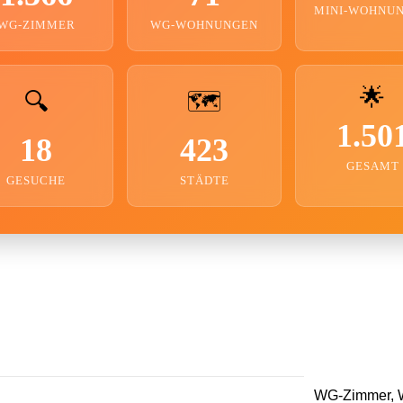
MINI-WOHNU
WG-ZIMMER
WG-WOHNUNGEN
🌟
🔍
🗺️
1.50
18
423
GESAMT
GESUCHE
STÄDTE
WG-Zimmer, W