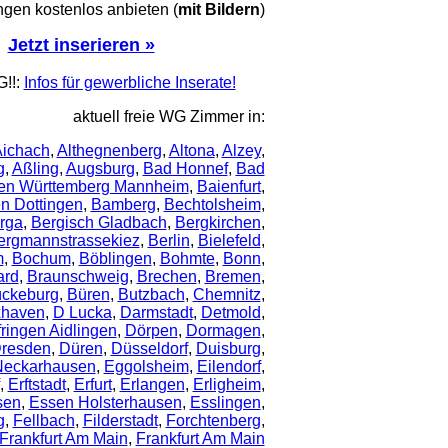
en kostenlos anbieten (
mit Bildern
)
Jetzt inserieren »
!!:
Infos für gewerbliche Inserate!
aktuell freie WG Zimmer in:
ichach
,
Althegnenberg
,
Altona
,
Alzey
,
g
,
Aßling
,
Augsburg
,
Bad Honnef
,
Bad
en Württemberg Mannheim
,
Baienfurt
,
en Dottingen
,
Bamberg
,
Bechtolsheim
,
rga
,
Bergisch Gladbach
,
Bergkirchen
,
ergmannstrassekiez
,
Berlin
,
Bielefeld
,
m
,
Bochum
,
Böblingen
,
Bohmte
,
Bonn
,
ard
,
Braunschweig
,
Brechen
,
Bremen
,
ckeburg
,
Büren
,
Butzbach
,
Chemnitz
,
haven
,
D Lucka
,
Darmstadt
,
Detmold
,
ringen Aidlingen
,
Dörpen
,
Dormagen
,
resden
,
Düren
,
Düsseldorf
,
Duisburg
,
Neckarhausen
,
Eggolsheim
,
Eilendorf
,
,
Erftstadt
,
Erfurt
,
Erlangen
,
Erligheim
,
sen
,
Essen Holsterhausen
,
Esslingen
,
g
,
Fellbach
,
Filderstadt
,
Forchtenberg
,
Frankfurt Am Main
,
Frankfurt Am Main