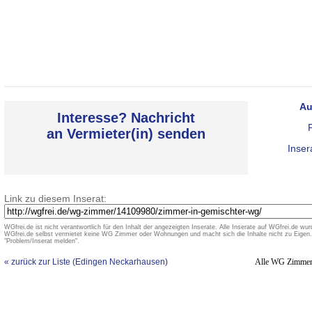
Au
Interesse? Nachricht
an Vermieter(in) senden
Inser
Link zu diesem Inserat:
WGfrei.de ist nicht verantwortlich für den Inhalt der angezeigten Inserate. Alle Inserate auf WGfrei.de wurd
WGfrei.de selbst vermietet keine WG Zimmer oder Wohnungen und macht sich die Inhalte nicht zu Eigen. 
"Problem/Inserat melden".
« zurück zur Liste (Edingen Neckarhausen)
Alle WG Zimmer