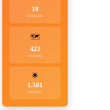
18
GESUCHE
🗺️
423
STÄDTE
🌟
1.501
GESAMT