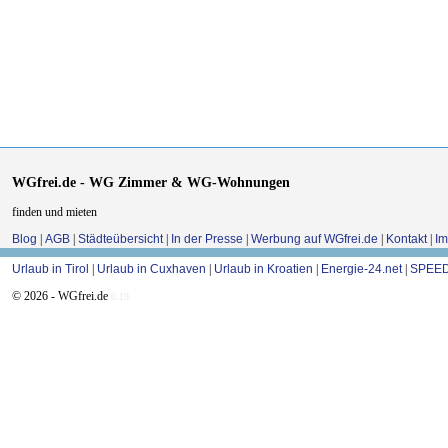
WGfrei.de - WG Zimmer & WG-Wohnungen
finden und mieten
Blog
|
AGB
|
Städteübersicht
|
In der Presse
|
Werbung auf WGfrei.de
|
Kontakt
|
I
Urlaub in Tirol
|
Urlaub in Cuxhaven
|
Urlaub in Kroatien
|
Energie-24.net
|
SPEED
© 2026 - WGfrei.de
0.19