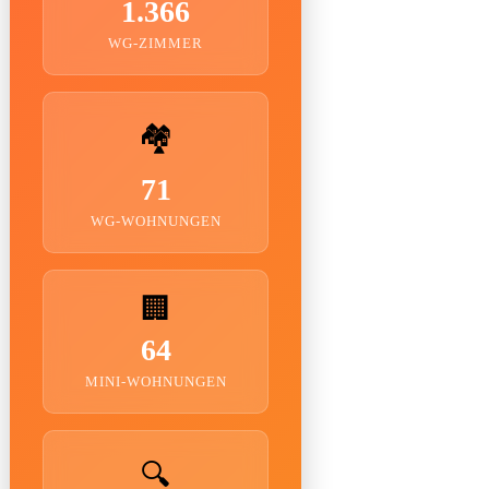
1.366
WG-ZIMMER
🏘️
71
WG-WOHNUNGEN
🏢
64
MINI-WOHNUNGEN
🔍