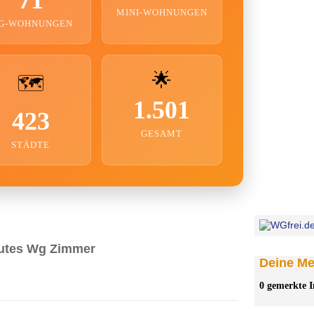
MINI-WOHNUNGEN
G-WOHNUNGEN
🌟
🗺️
1.501
423
GESAMT
STÄDTE
lutes Wg Zimmer
Deine Mer
0 gemerkte I