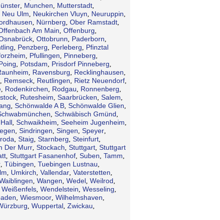
ünster
Munchen
Mutterstadt
,
,
,
Neu Ulm
Neukirchen Vluyn
Neuruppin
,
,
,
,
ordhausen
Nürnberg
Ober Ramstadt
,
,
,
Offenbach Am Main
Offenburg
,
,
Osnabrück
Ottobrunn
Paderborn
,
,
,
tling
Penzberg
Perleberg
Pfinztal
,
,
,
forzheim
Pfullingen
Pinneberg
,
,
,
Poing
Potsdam
Prisdorf Pinneberg
,
,
,
Raunheim
Ravensburg
Recklinghausen
,
,
,
Remseck
Reutlingen
Rietz Neuendorf
,
,
,
,
e
Rodenkirchen
Rodgau
Ronnenberg
,
,
,
,
stock
Rutesheim
Saarbrücken
Salem
,
,
,
,
gang
Schönwalde A B
Schönwalde Glien
,
,
,
Schwabmünchen
Schwäbisch Gmünd
,
,
Hall
Schwaikheim
Seeheim Jugenheim
,
,
,
iegen
Sindringen
Singen
Speyer
,
,
,
,
troda
Staig
Starnberg
Steinfurt
,
,
,
,
n Der Murr
Stockach
Stuttgart
Stuttgart
,
,
,
tt
Stuttgart Fasanenhof
Suben
Tamm
,
,
,
,
r
Tübingen
Tuebingen Lustnau
,
,
,
lm
Umkirch
Vallendar
Vaterstetten
,
,
,
,
Waiblingen
Wangen
Wedel
Weilrod
,
,
,
,
Weißenfels
Wendelstein
Wesseling
,
,
,
,
baden
Wiesmoor
Wilhelmshaven
,
,
,
Würzburg
Wuppertal
Zwickau
,
,
,