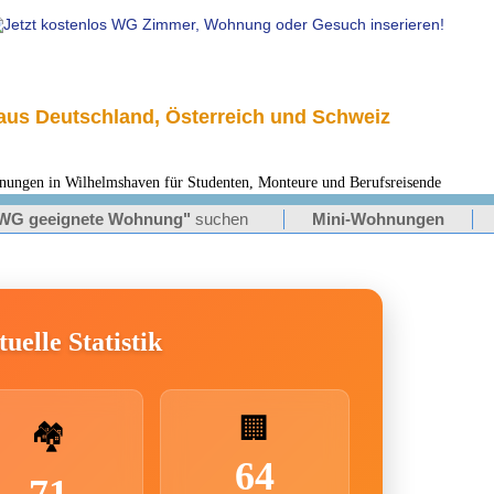
us Deutschland, Österreich und Schweiz
en in Wilhelmshaven für Studenten, Monteure und Berufsreisende
WG geeignete Wohnung"
suchen
Mini-Wohnungen
uelle Statistik
🏢
🏘️
64
71