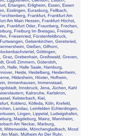
,
,
,
,
urt
Erlangen
Erligheim
Essen
Essen
,
,
,
,
en
Esslingen
Eurasburg
Fellbach
,
,
,
,
Forchtenberg
Frankfurt
Frankfurt Am
,
,
furt Am Main Hessen
Frankfurt Höchst
,
,
ain
Frankfurt Oder
Fraunberg
Frechen
,
,
,
,
eiburg
Freiburg Im Breisgau
Freising
,
,
,
afen
Friesenried
Fürstenfeldbruck
,
,
,
Furtwangen
Gelsenkirchen
Geretsried
,
,
,
ermersheim
Gießen
Gifhorn
,
,
,
lockenbachviertel
Göttingen
,
,
n
Graz
Grebenhain
Greifswald
Greven
,
,
,
,
,
dt
Groß Zimmern
Gütersloh
,
,
,
ch
Halle
Halle Saale
Hamburg
,
,
,
,
nnover
Heide
Heidelberg
Heidenheim
,
,
,
,
erne
Hildesheim
Höxter
Hofheim
,
,
,
,
ein
Immenhausen
Immenstaad
,
,
,
ngolstadt
Innsbruck
Jena
Jüchen
Kahl
,
,
,
,
iserslautern
Kalrsruhe
Karlskron
,
,
,
assel
Kelsterbach
Kiel
,
,
,
sfurt
Koblenz
Kölleda
Köln
Krefeld
,
,
,
,
,
irchen
Landau
Leinfelden Echterdingen
,
,
,
erkusen
Lingen
Lippetal
Ludwigshafen
,
,
,
,
eburg
Magdeburg
Mainz
Mannheim
,
,
,
,
arbach Am Neckar
Marburg
,
,
t
Mittenwalde
Mönchengladbach
Mosd
,
,
,
 Am Main
Mülheim An Der Ruhr
,
,