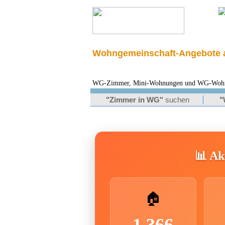
Wohngemeinschaft-Angebote a
WG-Zimmer, Mini-Wohnungen und WG-Wohnung
"Zimmer in WG"
suchen
"
📊 Akt
🏠
1.366