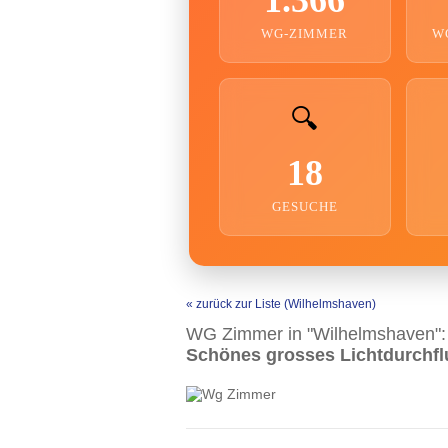
WG-ZIMMER
W
🔍
18
GESUCHE
« zurück zur Liste (Wilhelmshaven)
WG Zimmer in "Wilhelmshaven":
Schönes grosses Lichtdurchf