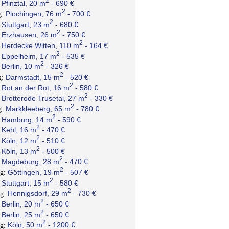
2
Pfinztal, 20 m
- 690 €
:
2
Plochingen, 76 m
- 700 €
g:
2
Stuttgart, 23 m
- 680 €
:
2
Erzhausen, 26 m
- 750 €
:
2
Herdecke Witten, 110 m
- 164 €
:
2
Eppelheim, 17 m
- 535 €
:
2
Berlin, 10 m
- 326 €
:
2
Darmstadt, 15 m
- 520 €
g:
2
Rot an der Rot, 16 m
- 580 €
:
2
Brotterode Trusetal, 27 m
- 330 €
:
2
Markkleeberg, 65 m
- 780 €
g:
2
Hamburg, 14 m
- 590 €
:
2
Kehl, 16 m
- 470 €
:
2
Köln, 12 m
- 510 €
:
2
Köln, 13 m
- 500 €
:
2
Magdeburg, 28 m
- 470 €
:
2
Göttingen, 19 m
- 507 €
ng:
2
Stuttgart, 15 m
- 580 €
:
2
Hennigsdorf, 29 m
- 730 €
ng:
2
Berlin, 20 m
- 650 €
:
2
Berlin, 25 m
- 650 €
:
2
Köln, 50 m
- 1200 €
ng: