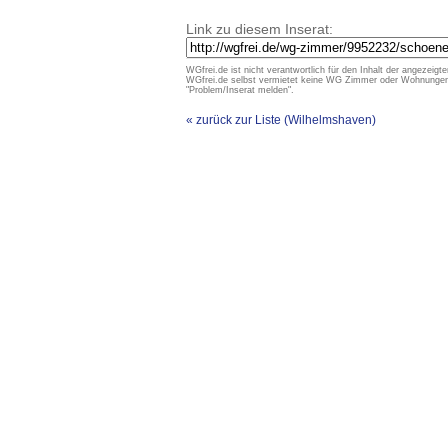
Link zu diesem Inserat:
WGfrei.de ist nicht verantwortlich für den Inhalt der angezeigte
WGfrei.de selbst vermietet keine WG Zimmer oder Wohnungen un
"Problem/Inserat melden".
« zurück zur Liste (Wilhelmshaven)