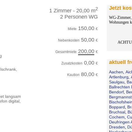
Jetzt kos
2
1 Zimmer - 20,00 m
2 Personen WG
WG-Zimmer, 
Wohnungen ko
150,00
Miete
€
50,00
Nebenkosten
€
ACHTU
200,00
Gesamtmiete
€
g
aktuell f
0,00
Zusatzkosten
€
lschrank,
Aachen
Aic
,
80,00
Kaution
€
Artlenburg
,
Saulgau
Ba
,
Ballrechten 
Bendorf
Be
,
rnet langsam
Bergmannst
fon digital,
Bischofshei
Boppard
Br
,
Bruchsal
Bü
,
Cochem
Cu
,
Deufringen 
Dresden
Dü
,
Neckarhaus