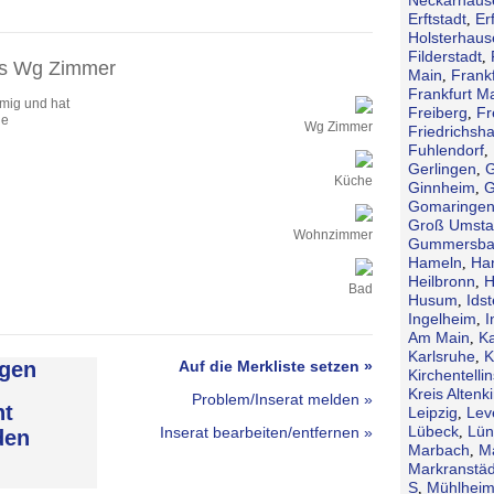
Erftstadt
Erf
,
Holsterhaus
Filderstadt
,
es Wg Zimmer
Main
Frank
,
Frankfurt M
mig und hat
Freiberg
Fr
,
ge
Wg Zimmer
Friedrichsh
Fuhlendorf
,
Gerlingen
G
,
Küche
Ginnheim
G
,
Gomaringe
Groß Umsta
Wohnzimmer
Gummersba
Hameln
Ha
,
Heilbronn
H
,
Bad
Husum
Idst
,
Ingelheim
I
,
Am Main
Ka
,
Karlsruhe
K
,
gen
Auf die Merkliste setzen »
Kirchentellin
Kreis Altenk
Problem/Inserat melden »
ht
Leipzig
Lev
,
Lübeck
Lün
Inserat bearbeiten/entfernen »
,
den
Marbach
M
,
Markranstäd
S
Mühlheim
,