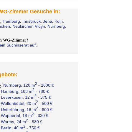
 WG-Zimmer Gesuche in:
t
Hamburg
Innsbruck
Jena
Köln
,
,
,
,
,
chen
Neukirchen Vluyn
Nürnberg
,
,
,
ein WG-Zimmer?
ein Suchinserat auf
.
ebote:
2
Nürnberg, 120 m
- 2600 €
g:
2
Hamburg, 108 m
- 780 €
:
2
Leverkusen, 12 m
- 375 €
:
2
Wolfenbüttel, 20 m
- 500 €
:
2
Unterföhring, 16 m
- 600 €
:
2
Wuppertal, 18 m
- 330 €
:
2
Worms, 24 m
- 580 €
:
2
Berlin, 40 m
- 750 €
: