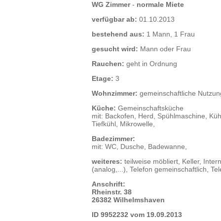
WG Zimmer
-
normale Miete
verfügbar ab:
01.10.2013
bestehend aus:
1 Mann, 1 Frau
gesucht wird:
Mann oder Frau
Rauchen:
geht in Ordnung
Etage:
3
Wohnzimmer:
gemeinschaftliche Nutzun
Küche:
Gemeinschaftsküche
mit: Backofen, Herd, Spühlmaschine, Küh
Tiefkühl, Mikrowelle,
Badezimmer:
mit: WC, Dusche, Badewanne,
weiteres:
teilweise möbliert, Keller, Inte
(analog,...), Telefon gemeinschaftlich, Tele
Anschrift:
Rheinstr. 38
26382 Wilhelmshaven
ID 9952232 vom 19.09.2013