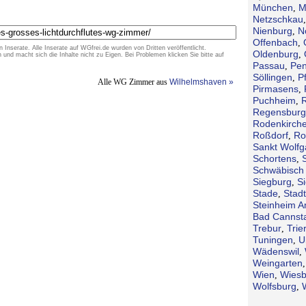
München
M
,
Netzschkau
Nienburg
N
,
Offenbach
,
n Inserate. Alle Inserate auf WGfrei.de wurden von Dritten veröffentlicht.
Oldenburg
,
d macht sich die Inhalte nicht zu Eigen. Bei Problemen klicken Sie bitte auf
Passau
Pen
,
Söllingen
P
,
Alle WG Zimmer aus
Wilhelmshaven »
Pirmasens
,
Puchheim
,
Regensburg
Rodenkirch
Roßdorf
Ro
,
Sankt Wolf
Schortens
,
Schwäbisch 
Siegburg
S
,
Stade
Stad
,
Steinheim A
Bad Cannsta
Trebur
Trie
,
Tuningen
U
,
Wädenswil
,
Weingarten
Wien
Wies
,
Wolfsburg
,