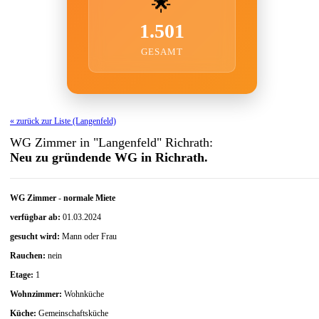
🌟
1.501
GESAMT
« zurück zur Liste (Langenfeld)
WG Zimmer in "Langenfeld" Richrath:
Neu zu gründende WG in Richrath.
WG Zimmer
-
normale Miete
verfügbar ab:
01.03.2024
gesucht wird:
Mann oder Frau
Rauchen:
nein
Etage:
1
Wohnzimmer:
Wohnküche
Küche:
Gemeinschaftsküche