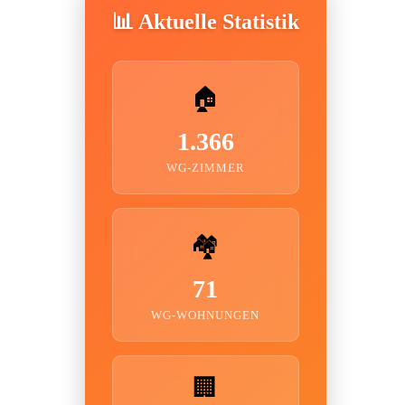
📊 Aktuelle Statistik
🏠
1.366
WG-ZIMMER
🏘️
71
WG-WOHNUNGEN
🏢