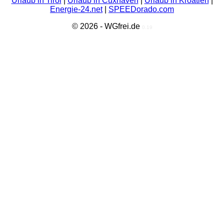
Urlaub in Tirol
|
Urlaub in Cuxhaven
|
Urlaub in Kroatien
|
Energie-24.net
|
SPEEDorado.com
© 2026 - WGfrei.de
0.19