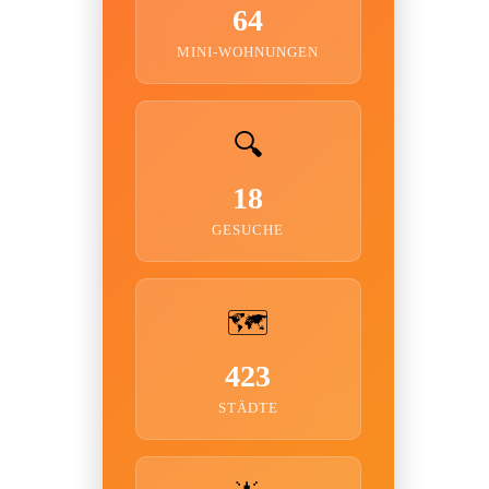
64
MINI-WOHNUNGEN
🔍
18
GESUCHE
🗺️
423
STÄDTE