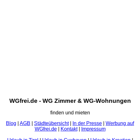
WGfrei.de - WG Zimmer & WG-Wohnungen
finden und mieten
Blog
|
AGB
|
Städteübersicht
|
In der Presse
|
Werbung auf
WGfrei.de
|
Kontakt
|
Impressum