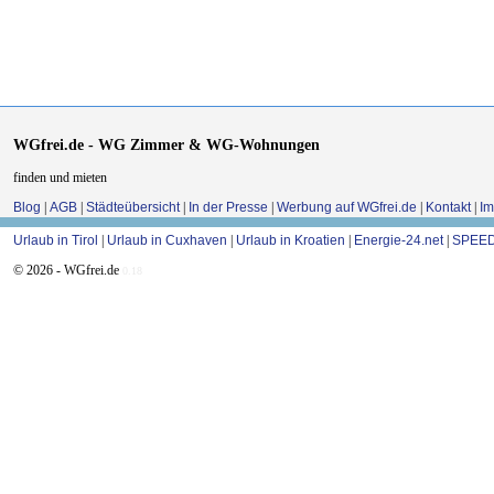
WGfrei.de - WG Zimmer & WG-Wohnungen
finden und mieten
Blog
|
AGB
|
Städteübersicht
|
In der Presse
|
Werbung auf WGfrei.de
|
Kontakt
|
I
Urlaub in Tirol
|
Urlaub in Cuxhaven
|
Urlaub in Kroatien
|
Energie-24.net
|
SPEED
© 2026 - WGfrei.de
0.18