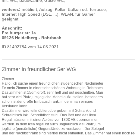
mit: WC, Badewanne, Gäste WC,
weiteres:
möbliert, Aufzug, Keller, Balkon od. Terrasse,
Internet High Speed (DSL, ...), WLAN, für Gamer
geeignet,
Anschrift:
Freiburger str 1a
69126 Heidelberg - Rohrbach
ID 81492784 vom 14.03.2021
Zimmer in freundlicher 5er WG
Zimmer
Hallo, Ich suche einen freundlichen studentischen Nachmieter
für mein Zimmer in einer sehr schönen Wohnung in Rohrbach.
Das Zimmer ist 15qm groß, sehr hell und gut geschnitten. Man
hat sehr viel Platz, um jegliche Möbel aufzustellen, besonders
schön ist der große Einbauschrank, in dem man einiges
Verstauen kann.
Das Zimmer wird teilmöbliert übergeben, mit Schrank und
Schreibtisch inkl. Schreibtischstuhl. Das Bett und das Ikea
Regal müssten mit einer Ablöse von 130€ VB übernommen
werden. In dem Ikea regal ist auch unglaublich viel Platz, um
jegliche (persönliche) Gegenstände zu verstauen. Der Spiegel
und der Nachtschrank sind hierbei nicht enthalten. Das Zimmer hat einen noch 