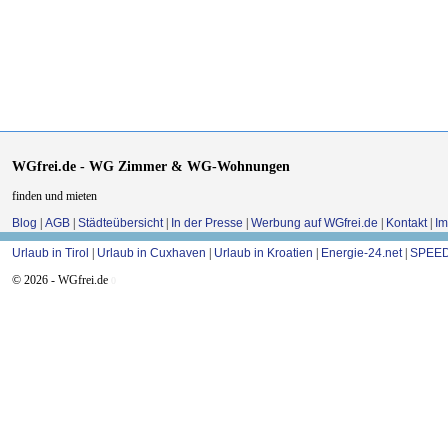
WGfrei.de - WG Zimmer & WG-Wohnungen
finden und mieten
Blog
|
AGB
|
Städteübersicht
|
In der Presse
|
Werbung auf WGfrei.de
|
Kontakt
|
I
Urlaub in Tirol
|
Urlaub in Cuxhaven
|
Urlaub in Kroatien
|
Energie-24.net
|
SPEED
© 2026 - WGfrei.de
0