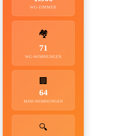
WG-ZIMMER
🏘️
71
WG-WOHNUNGEN
🏢
64
MINI-WOHNUNGEN
🔍