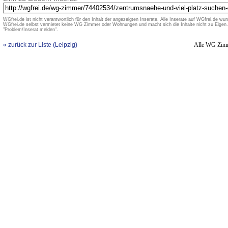
WGfrei.de ist nicht verantwortlich für den Inhalt der angezeigten Inserate. Alle Inserate auf WGfrei.de wurd
WGfrei.de selbst vermietet keine WG Zimmer oder Wohnungen und macht sich die Inhalte nicht zu Eigen. 
"Problem/Inserat melden".
« zurück zur Liste (Leipzig)
Alle WG Zim