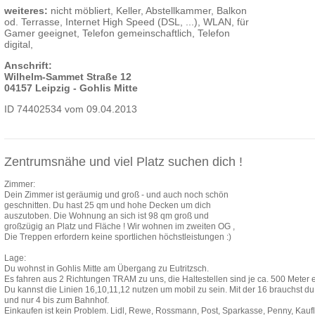
weiteres:
nicht möbliert, Keller, Abstellkammer, Balkon
od. Terrasse, Internet High Speed (DSL, ...), WLAN, für
Gamer geeignet, Telefon gemeinschaftlich, Telefon
digital,
Anschrift:
Wilhelm-Sammet Straße 12
04157 Leipzig - Gohlis Mitte
ID 74402534 vom 09.04.2013
Zentrumsnähe und viel Platz suchen dich !
Zimmer:
Dein Zimmer ist geräumig und groß - und auch noch schön
geschnitten. Du hast 25 qm und hohe Decken um dich
auszutoben. Die Wohnung an sich ist 98 qm groß und
großzügig an Platz und Fläche ! Wir wohnen im zweiten OG ,
Die Treppen erfordern keine sportlichen höchstleistungen :)
Lage:
Du wohnst in Gohlis Mitte am Übergang zu Eutritzsch.
Es fahren aus 2 Richtungen TRAM zu uns, die Haltestellen sind je ca. 500 Meter e
Du kannst die Linien 16,10,11,12 nutzen um mobil zu sein. Mit der 16 brauchst du
und nur 4 bis zum Bahnhof.
Einkaufen ist kein Problem. Lidl, Rewe, Rossmann, Post, Sparkasse, Penny, Kauf