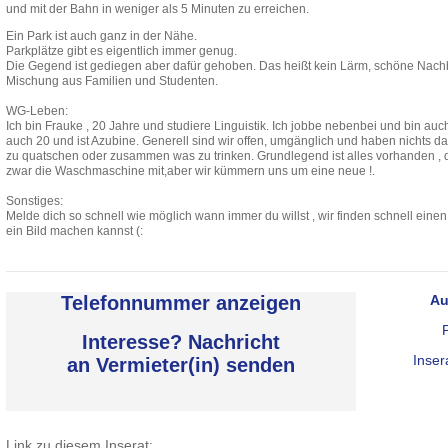
und mit der Bahn in weniger als 5 Minuten zu erreichen.
Ein Park ist auch ganz in der Nähe.
Parkplätze gibt es eigentlich immer genug.
Die Gegend ist gediegen aber dafür gehoben. Das heißt kein Lärm, schöne Nach
Mischung aus Familien und Studenten.
WG-Leben:
Ich bin Frauke , 20 Jahre und studiere Linguistik. Ich jobbe nebenbei und bin auch
auch 20 und ist Azubine. Generell sind wir offen, umgänglich und haben nichts
zu quatschen oder zusammen was zu trinken. Grundlegend ist alles vorhanden ,
zwar die Waschmaschine mit,aber wir kümmern uns um eine neue !.
Sonstiges:
Melde dich so schnell wie möglich wann immer du willst , wir finden schnell einen 
ein Bild machen kannst (:
Telefonnummer anzeigen
Au
Interesse? Nachricht
Inser
an Vermieter(in) senden
Link zu diesem Inserat: