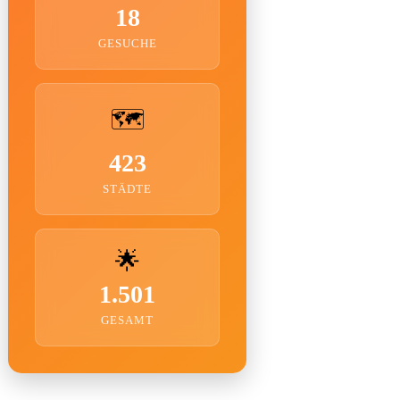
18
GESUCHE
🗺️
423
STÄDTE
🌟
1.501
GESAMT