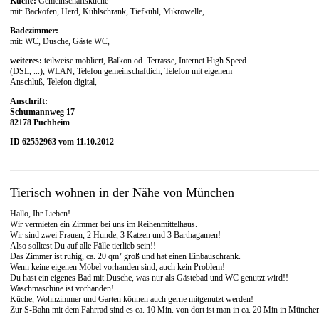
Küche:
Gemeinschaftsküche
mit: Backofen, Herd, Kühlschrank, Tiefkühl, Mikrowelle,
Badezimmer:
mit: WC, Dusche, Gäste WC,
weiteres:
teilweise möbliert, Balkon od. Terrasse, Internet High Speed
(DSL, ...), WLAN, Telefon gemeinschaftlich, Telefon mit eigenem
Anschluß, Telefon digital,
Anschrift:
Schumannweg 17
82178 Puchheim
ID 62552963 vom 11.10.2012
Tierisch wohnen in der Nähe von München
Hallo, Ihr Lieben!
Wir vermieten ein Zimmer bei uns im Reihenmittelhaus.
Wir sind zwei Frauen, 2 Hunde, 3 Katzen und 3 Barthagamen!
Also solltest Du auf alle Fälle tierlieb sein!!
Das Zimmer ist ruhig, ca. 20 qm² groß und hat einen Einbauschrank.
Wenn keine eigenen Möbel vorhanden sind, auch kein Problem!
Du hast ein eigenes Bad mit Dusche, was nur als Gästebad und WC genutzt wird!!
Waschmaschine ist vorhanden!
Küche, Wohnzimmer und Garten können auch gerne mitgenutzt werden!
Zur S-Bahn mit dem Fahrrad sind es ca. 10 Min. von dort ist man in ca. 20 Min in Münche