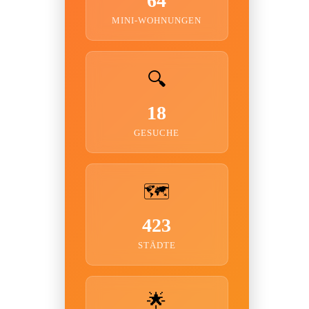
64
MINI-WOHNUNGEN
🔍
18
GESUCHE
🗺️
423
STÄDTE
🌟