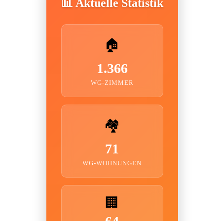
📊 Aktuelle Statistik
🏠
1.366
WG-ZIMMER
🏘️
71
WG-WOHNUNGEN
🏢