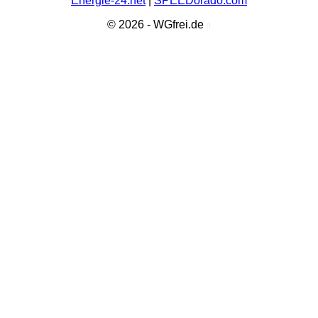
Energie-24.net
|
SPEEDorado.com
© 2026 - WGfrei.de
0