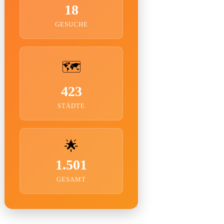
18
GESUCHE
🗺️
423
STÄDTE
🌟
1.501
GESAMT