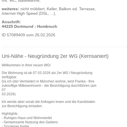
mit: WC, Badewanne,
weiteres:
nicht möbliert, Keller, Balkon od. Terrasse,
Internet High Speed (DSL, ...),
Anschrift:
44225 Dortmund - Hombruch
ID 57089409 vom 26.02.2026
Uni-Nähe - Neugründung 2er WG (Kernsaniert)
Willkommen in Ihrer neuen WG!
Die Wohnung ist ab 07.03.2026 als 2er WG / Neugründung
verfügbar.
Da ich (der Vermieter) in München wohne, wird Franka - Ihre
zukünftige Mitbewohnerin - die Besichtigung durchführen (am
07
03.2026).
Ich werde aber vorab die Anfragen lesen und die Kandidaten
zur Besichtigung einladen.
Highlights:
- Ruhiges Haus und Wohnviertel
- Gemeinsame Nutzung des Gartens
- Trockener Keller