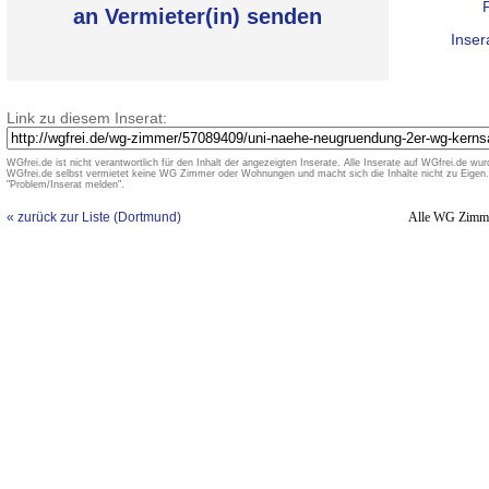
an Vermieter(in) senden
Inser
Link zu diesem Inserat:
WGfrei.de ist nicht verantwortlich für den Inhalt der angezeigten Inserate. Alle Inserate auf WGfrei.de wurd
WGfrei.de selbst vermietet keine WG Zimmer oder Wohnungen und macht sich die Inhalte nicht zu Eigen. 
"Problem/Inserat melden".
« zurück zur Liste (Dortmund)
Alle WG Zimm