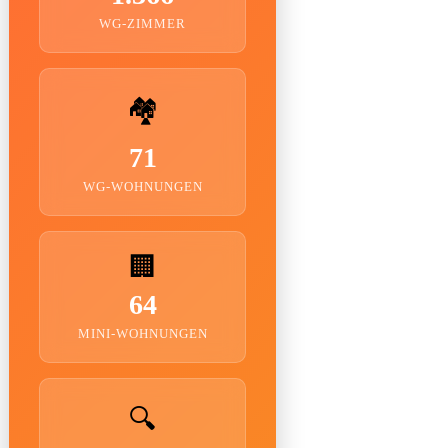
WG-ZIMMER
🏘️
71
WG-WOHNUNGEN
🏢
64
MINI-WOHNUNGEN
🔍