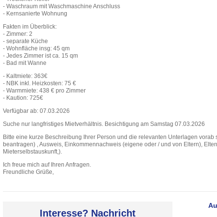
- Waschraum mit Waschmaschine Anschluss
- Kernsanierte Wohnung
Fakten im Überblick:
- Zimmer: 2
- separate Küche
- Wohnfläche insg: 45 qm
- Jedes Zimmer ist ca. 15 qm
- Bad mit Wanne
- Kaltmiete: 363€
- NBK inkl. Heizkosten: 75 €
- Warmmiete: 438 € pro Zimmer
- Kaution: 725€
Verfügbar ab: 07.03.2026
Suche nur langfristiges Mietverhältnis. Besichtigung am Samstag 07.03.2026
Bitte eine kurze Beschreibung Ihrer Person und die relevanten Unterlagen vorab s
beantragen) , Ausweis, Einkommennachweis (eigene oder / und von Eltern), Elter
Mieterselbstauskunft,).
Ich freue mich auf Ihren Anfragen.
Freundliche Grüße,
Au
Interesse? Nachricht