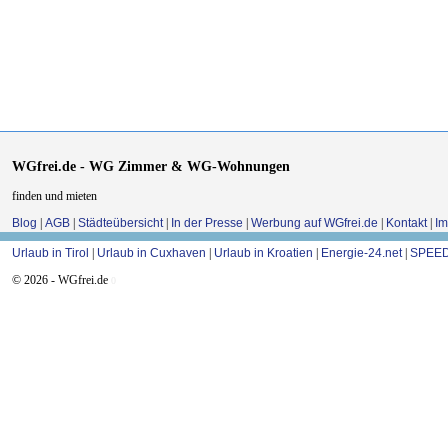
WGfrei.de - WG Zimmer & WG-Wohnungen
finden und mieten
Blog
|
AGB
|
Städteübersicht
|
In der Presse
|
Werbung auf WGfrei.de
|
Kontakt
|
I
Urlaub in Tirol
|
Urlaub in Cuxhaven
|
Urlaub in Kroatien
|
Energie-24.net
|
SPEED
© 2026 - WGfrei.de
0