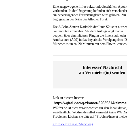
Eine ausgewogene Infrastruktur mit Geschäften, Apothe
vorhanden. In der Umgebung befinden sich verschiede
ein hervorragender Freizeitausgleich wird geboten. Zu
liegt ganz in der Nähe der Allacher Forst.
Die S-Bahn-Station Karlsfeld der Linie S2 ist in nur w
Gehminuten erreichbar. Mit dem Auto gelangt man auf
bequem über den mittleren Ring in die Innenstadt, oder 
Autobahnen (A99) in das bayerische Voralpengebiet. D
München ist in ca. 20 Minuten mit dem Pkw zu erreich
Interesse? Nachricht
an Vermieter(in) senden
Link zu diesem Inserat:
WGfrei.de ist nicht verantwortlich für den Inhalt der a
veröffentlicht. WGfrei.de selbst vermietet keine WG Z
Problemen klicken Sie bitte auf "Problem/Inserat melde
« zurück zur Liste (München)