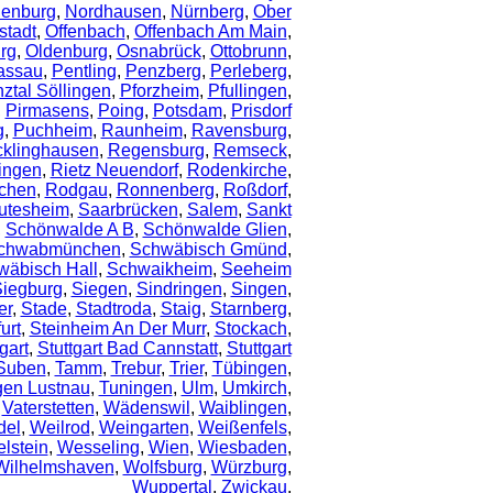
ienburg
,
Nordhausen
,
Nürnberg
,
Ober
tadt
,
Offenbach
,
Offenbach Am Main
,
rg
,
Oldenburg
,
Osnabrück
,
Ottobrunn
,
assau
,
Pentling
,
Penzberg
,
Perleberg
,
nztal Söllingen
,
Pforzheim
,
Pfullingen
,
,
Pirmasens
,
Poing
,
Potsdam
,
Prisdorf
g
,
Puchheim
,
Raunheim
,
Ravensburg
,
klinghausen
,
Regensburg
,
Remseck
,
ingen
,
Rietz Neuendorf
,
Rodenkirche
,
chen
,
Rodgau
,
Ronnenberg
,
Roßdorf
,
utesheim
,
Saarbrücken
,
Salem
,
Sankt
,
Schönwalde A B
,
Schönwalde Glien
,
chwabmünchen
,
Schwäbisch Gmünd
,
wäbisch Hall
,
Schwaikheim
,
Seeheim
iegburg
,
Siegen
,
Sindringen
,
Singen
,
er
,
Stade
,
Stadtroda
,
Staig
,
Starnberg
,
urt
,
Steinheim An Der Murr
,
Stockach
,
gart
,
Stuttgart Bad Cannstatt
,
Stuttgart
Suben
,
Tamm
,
Trebur
,
Trier
,
Tübingen
,
gen Lustnau
,
Tuningen
,
Ulm
,
Umkirch
,
,
Vaterstetten
,
Wädenswil
,
Waiblingen
,
del
,
Weilrod
,
Weingarten
,
Weißenfels
,
lstein
,
Wesseling
,
Wien
,
Wiesbaden
,
Wilhelmshaven
,
Wolfsburg
,
Würzburg
,
Wuppertal
,
Zwickau
,