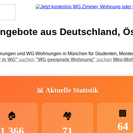
gebote aus Deutschland, Ös
ungen und WG-Wohnungen in München für Studenten, Monteu
 in WG"
suchen
"WG geeignete Wohnung"
suchen
Mini-Wo
📊 Aktuelle Statistik
🏢
🏠
🏘️
64
1.366
71