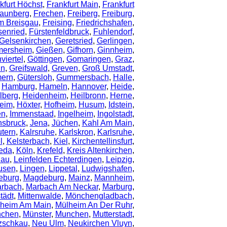
kfurt Höchst
,
Frankfurt Main
,
Frankfurt
aunberg
,
Frechen
,
Freiberg
,
Freiburg
,
Im Breisgau
,
Freising
,
Friedrichshafen
,
senried
,
Fürstenfeldbruck
,
Fuhlendorf
,
Gelsenkirchen
,
Geretsried
,
Gerlingen
,
mersheim
,
Gießen
,
Gifhorn
,
Ginnheim
,
iertel
,
Göttingen
,
Gomaringen
,
Graz
,
in
,
Greifswald
,
Greven
,
Groß Umstadt
,
ern
,
Gütersloh
,
Gummersbach
,
Halle
,
,
Hamburg
,
Hameln
,
Hannover
,
Heide
,
lberg
,
Heidenheim
,
Heilbronn
,
Herne
,
heim
,
Höxter
,
Hofheim
,
Husum
,
Idstein
,
en
,
Immenstaad
,
Ingelheim
,
Ingolstadt
,
nsbruck
,
Jena
,
Jüchen
,
Kahl Am Main
,
utern
,
Kalrsruhe
,
Karlskron
,
Karlsruhe
,
l
,
Kelsterbach
,
Kiel
,
Kirchentellinsfurt
,
eda
,
Köln
,
Krefeld
,
Kreis Altenkirchen
,
dau
,
Leinfelden Echterdingen
,
Leipzig
,
usen
,
Lingen
,
Lippetal
,
Ludwigshafen
,
eburg
,
Magdeburg
,
Mainz
,
Mannheim
,
rbach
,
Marbach Am Neckar
,
Marburg
,
tädt
,
Mittenwalde
,
Mönchengladbach
,
heim Am Main
,
Mülheim An Der Ruhr
,
chen
,
Münster
,
Munchen
,
Mutterstadt
,
zschkau
,
Neu Ulm
,
Neukirchen Vluyn
,