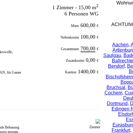
Wohnung
2
1 Zimmer - 15,00 m
6 Personen WG
ACHTUNG
600,00
Miete
€
100,00
Nebenkosten
€
Aachen
,
A
700,00
Gesamtmiete
€
Artlenbur
krowelle,
Saulgau
,
Bad
0,00
Ballrecht
Zusatzkosten
€
Bendorf
,
Be
1400,00
B
Kaution
€
WLAN, für Gamer
Bischofshei
Bopp
Bruchsal
,
Bü
Cochem
,
Cux
Deuf
Dortmund
,
D
Edingen 
Elsdorf
Es
Eurasbur
Zimmer
gende Bebauung
Frankfurt
,
sern geprägt.