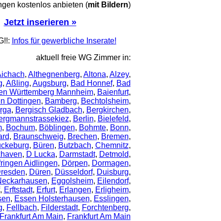
en kostenlos anbieten (
mit Bildern
)
Jetzt inserieren »
!!:
Infos für gewerbliche Inserate!
aktuell freie WG Zimmer in:
ichach
,
Althegnenberg
,
Altona
,
Alzey
,
g
,
Aßling
,
Augsburg
,
Bad Honnef
,
Bad
en Württemberg Mannheim
,
Baienfurt
,
en Dottingen
,
Bamberg
,
Bechtolsheim
,
rga
,
Bergisch Gladbach
,
Bergkirchen
,
ergmannstrassekiez
,
Berlin
,
Bielefeld
,
m
,
Bochum
,
Böblingen
,
Bohmte
,
Bonn
,
ard
,
Braunschweig
,
Brechen
,
Bremen
,
ckeburg
,
Büren
,
Butzbach
,
Chemnitz
,
haven
,
D Lucka
,
Darmstadt
,
Detmold
,
ringen Aidlingen
,
Dörpen
,
Dormagen
,
resden
,
Düren
,
Düsseldorf
,
Duisburg
,
Neckarhausen
,
Eggolsheim
,
Eilendorf
,
,
Erftstadt
,
Erfurt
,
Erlangen
,
Erligheim
,
sen
,
Essen Holsterhausen
,
Esslingen
,
g
,
Fellbach
,
Filderstadt
,
Forchtenberg
,
Frankfurt Am Main
,
Frankfurt Am Main