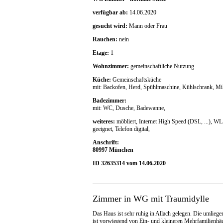
verfügbar ab:
14.06.2020
gesucht wird:
Mann oder Frau
Rauchen:
nein
Etage:
1
Wohnzimmer:
gemeinschaftliche Nutzung
Küche:
Gemeinschaftsküche
mit: Backofen, Herd, Spühlmaschine, Kühlschrank, Mi
Badezimmer:
mit: WC, Dusche, Badewanne,
weiteres:
möbliert, Internet High Speed (DSL, ...), 
geeignet, Telefon digital,
Anschrift:
80997 München
ID 32635314 vom 14.06.2020
Zimmer in WG mit Traumidylle
Das Haus ist sehr ruhig in Allach gelegen. Die umlie
ist vorwiegend von Ein- und kleineren Mehrfamilienhäu