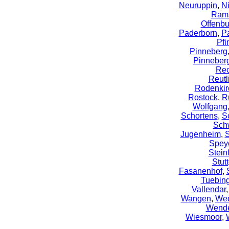
Neuruppin
,
N
Rams
Offenbu
Paderborn
,
P
Pfi
Pinneberg
Pinneber
Rec
Reutl
Rodenkir
Rostock
,
R
Wolfgang
Schortens
,
S
Sch
Jugenheim
,
S
Spey
Steinf
Stutt
Fasanenhof
,
Tuebin
Vallendar
Wangen
,
We
Wende
Wiesmoor
,