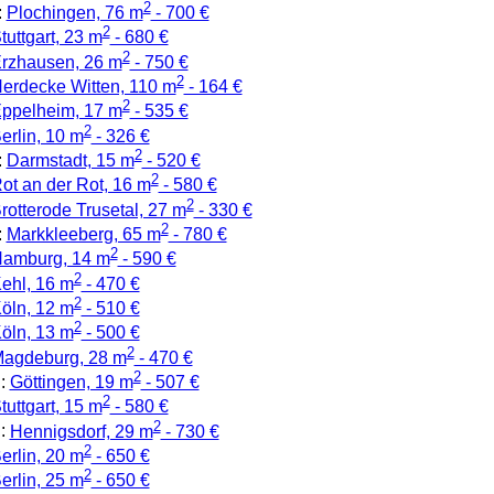
2
:
Plochingen, 76 m
- 700 €
2
tuttgart, 23 m
- 680 €
2
rzhausen, 26 m
- 750 €
2
erdecke Witten, 110 m
- 164 €
2
ppelheim, 17 m
- 535 €
2
erlin, 10 m
- 326 €
2
:
Darmstadt, 15 m
- 520 €
2
ot an der Rot, 16 m
- 580 €
2
rotterode Trusetal, 27 m
- 330 €
2
:
Markkleeberg, 65 m
- 780 €
2
amburg, 14 m
- 590 €
2
ehl, 16 m
- 470 €
2
öln, 12 m
- 510 €
2
öln, 13 m
- 500 €
2
agdeburg, 28 m
- 470 €
2
:
Göttingen, 19 m
- 507 €
2
tuttgart, 15 m
- 580 €
2
:
Hennigsdorf, 29 m
- 730 €
2
erlin, 20 m
- 650 €
2
erlin, 25 m
- 650 €