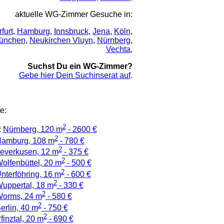
aktuelle WG-Zimmer Gesuche in:
rfurt
,
Hamburg
,
Innsbruck
,
Jena
,
Köln
,
ünchen
,
Neukirchen Vluyn
,
Nürnberg
,
Vechta
,
Suchst Du ein WG-Zimmer?
Gebe hier Dein Suchinserat auf
.
e:
2
:
Nürnberg, 120 m
- 2600 €
2
amburg, 108 m
- 780 €
2
everkusen, 12 m
- 375 €
2
olfenbüttel, 20 m
- 500 €
2
nterföhring, 16 m
- 600 €
2
uppertal, 18 m
- 330 €
2
orms, 24 m
- 580 €
2
erlin, 40 m
- 750 €
2
finztal, 20 m
- 690 €