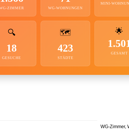
MINI-WOHNU
WG-ZIMMER
WG-WOHNUNGEN
🌟
🔍
🗺️
1.50
18
423
GESAMT
GESUCHE
STÄDTE
WG-Zimmer, W