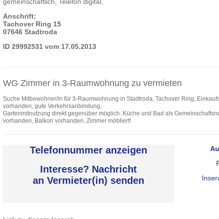
gemeinschaftlich, Telefon digital,
Anschrift:
Tachover Ring 15
07646 Stadtroda
ID 29992531 vom 17.05.2013
WG Zimmer in 3-Raumwohnung zu vermieten
Suche Mitbewohner/in für 3-Raumwohnung in Stadtroda, Tachover Ring, Einkauf
vorhanden, gute Verkehrsanbindung,
Gartenmitnutzung direkt gegenüber möglich. Küche und Bad als Gemeinschaftsnut
vorhanden, Balkon vorhanden, Zimmer möbliert!
Telefonnummer anzeigen
Au
Interesse? Nachricht
Inser
an Vermieter(in) senden