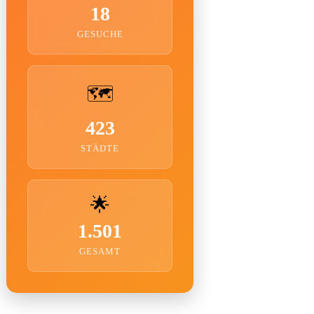
18
GESUCHE
🗺️
423
STÄDTE
🌟
1.501
GESAMT