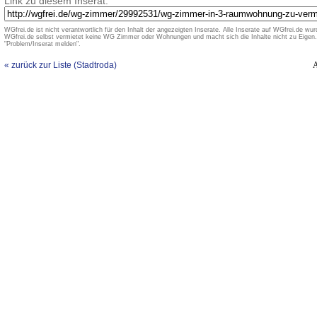
Link zu diesem Inserat:
WGfrei.de ist nicht verantwortlich für den Inhalt der angezeigten Inserate. Alle Inserate auf WGfrei.de wurd
WGfrei.de selbst vermietet keine WG Zimmer oder Wohnungen und macht sich die Inhalte nicht zu Eigen. 
"Problem/Inserat melden".
« zurück zur Liste (Stadtroda)
A