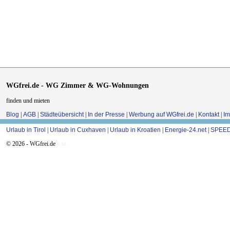
WGfrei.de - WG Zimmer & WG-Wohnungen
finden und mieten
Blog
|
AGB
|
Städteübersicht
|
In der Presse
|
Werbung auf WGfrei.de
|
Kontakt
|
I
Urlaub in Tirol
|
Urlaub in Cuxhaven
|
Urlaub in Kroatien
|
Energie-24.net
|
SPEED
© 2026 - WGfrei.de
0.18