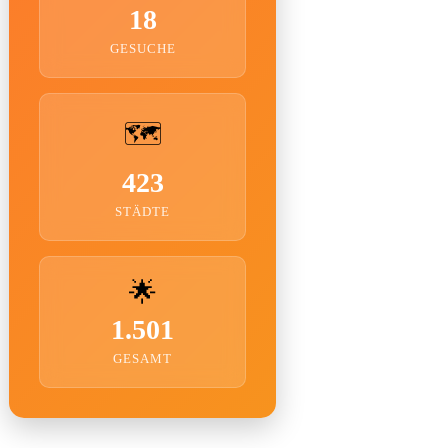
18
GESUCHE
🗺️
423
STÄDTE
🌟
1.501
GESAMT