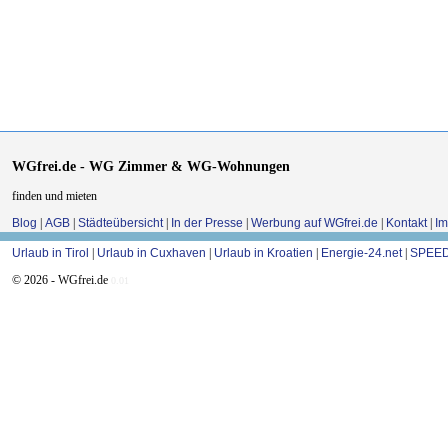
WGfrei.de - WG Zimmer & WG-Wohnungen
finden und mieten
Blog
|
AGB
|
Städteübersicht
|
In der Presse
|
Werbung auf WGfrei.de
|
Kontakt
|
I
Urlaub in Tirol
|
Urlaub in Cuxhaven
|
Urlaub in Kroatien
|
Energie-24.net
|
SPEED
© 2026 - WGfrei.de
0.01