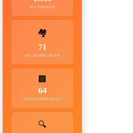
WG-ZIMMER
🏘️
71
WG-WOHNUNGEN
🏢
64
MINI-WOHNUNGEN
🔍