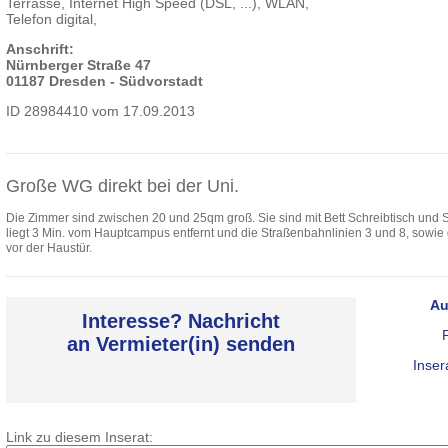
Terrasse, Internet High Speed (DSL, ...), WLAN,
Telefon digital,
Anschrift:
Nürnberger Straße 47
01187 Dresden - Südvorstadt
ID 28984410 vom 17.09.2013
Große WG direkt bei der Uni.
Die Zimmer sind zwischen 20 und 25qm groß. Sie sind mit Bett Schreibtisch und 
liegt 3 Min. vom Hauptcampus entfernt und die Straßenbahnlinien 3 und 8, sowie 
vor der Haustür.
Au
Interesse? Nachricht
an Vermieter(in) senden
Inser
Link zu diesem Inserat: