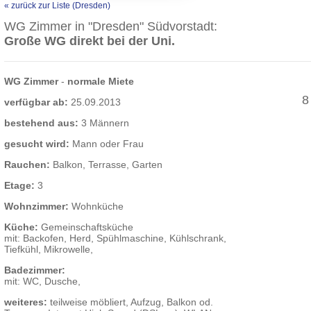
« zurück zur Liste (Dresden)
WG Zimmer in "Dresden" Südvorstadt:
Große WG direkt bei der Uni.
WG Zimmer
-
normale Miete
8
verfügbar ab:
25.09.2013
bestehend aus:
3 Männern
gesucht wird:
Mann oder Frau
Rauchen:
Balkon, Terrasse, Garten
Etage:
3
Wohnzimmer:
Wohnküche
Küche:
Gemeinschaftsküche
mit: Backofen, Herd, Spühlmaschine, Kühlschrank,
Tiefkühl, Mikrowelle,
Badezimmer:
mit: WC, Dusche,
weiteres:
teilweise möbliert, Aufzug, Balkon od.