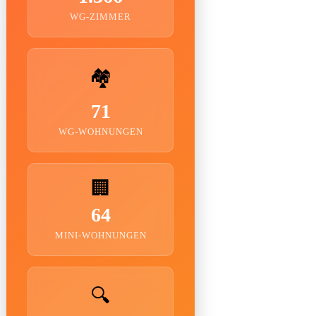
WG-ZIMMER
🏘️
71
WG-WOHNUNGEN
🏢
64
MINI-WOHNUNGEN
🔍