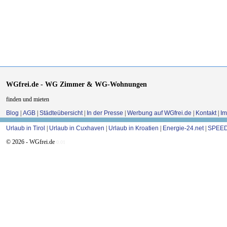
WGfrei.de - WG Zimmer & WG-Wohnungen
finden und mieten
Blog
|
AGB
|
Städteübersicht
|
In der Presse
|
Werbung auf WGfrei.de
|
Kontakt
|
I
Urlaub in Tirol
|
Urlaub in Cuxhaven
|
Urlaub in Kroatien
|
Energie-24.net
|
SPEED
© 2026 - WGfrei.de
0.01