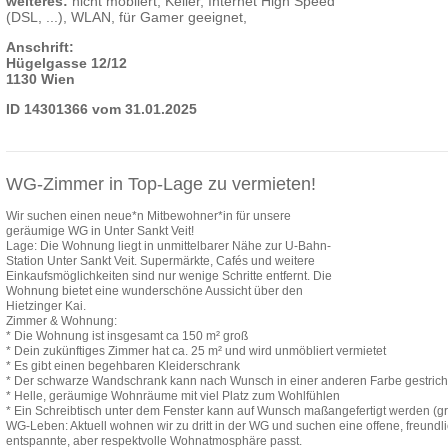
weiteres:
nicht möbliert, Keller, Internet High Speed
(DSL, ...), WLAN, für Gamer geeignet,
Anschrift:
Hügelgasse 12/12
1130 Wien
ID 14301366 vom 31.01.2025
WG-Zimmer in Top-Lage zu vermieten!
Wir suchen einen neue*n Mitbewohner*in für unsere
geräumige WG in Unter Sankt Veit!
Lage: Die Wohnung liegt in unmittelbarer Nähe zur U-Bahn-
Station Unter Sankt Veit. Supermärkte, Cafés und weitere
Einkaufsmöglichkeiten sind nur wenige Schritte entfernt. Die
Wohnung bietet eine wunderschöne Aussicht über den
Hietzinger Kai.
Zimmer & Wohnung:
* Die Wohnung ist insgesamt ca 150 m² groß
* Dein zukünftiges Zimmer hat ca. 25 m² und wird unmöbliert vermietet
* Es gibt einen begehbaren Kleiderschrank
* Der schwarze Wandschrank kann nach Wunsch in einer anderen Farbe gestric
* Helle, geräumige Wohnräume mit viel Platz zum Wohlfühlen
* Ein Schreibtisch unter dem Fenster kann auf Wunsch maßangefertigt werden (gra
WG-Leben: Aktuell wohnen wir zu dritt in der WG und suchen eine offene, freundli
entspannte, aber respektvolle Wohnatmosphäre passt.