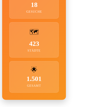
18
GESUCHE
🗺️
423
STÄDTE
🌟
1.501
GESAMT