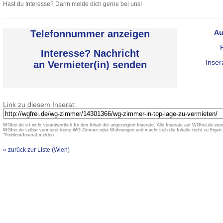
Hast du Interesse? Dann melde dich gerne bei uns!
Telefonnummer anzeigen
Au
Interesse? Nachricht
Inser
an Vermieter(in) senden
Link zu diesem Inserat:
WGfrei.de ist nicht verantwortlich für den Inhalt der angezeigten Inserate. Alle Inserate auf WGfrei.de wurd
WGfrei.de selbst vermietet keine WG Zimmer oder Wohnungen und macht sich die Inhalte nicht zu Eigen. 
"Problem/Inserat melden".
« zurück zur Liste (Wien)