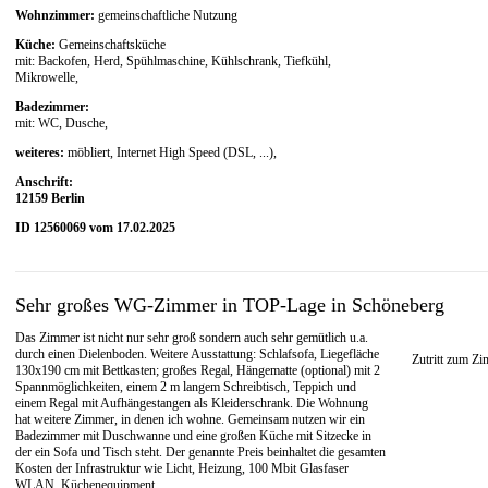
Wohnzimmer:
gemeinschaftliche Nutzung
Küche:
Gemeinschaftsküche
mit: Backofen, Herd, Spühlmaschine, Kühlschrank, Tiefkühl,
Mikrowelle,
Badezimmer:
mit: WC, Dusche,
weiteres:
möbliert, Internet High Speed (DSL, ...),
Anschrift:
12159 Berlin
ID 12560069 vom 17.02.2025
Sehr großes WG-Zimmer in TOP-Lage in Schöneberg
Das Zimmer ist nicht nur sehr groß sondern auch sehr gemütlich u.a.
durch einen Dielenboden. Weitere Ausstattung: Schlafsofa, Liegefläche
Zutritt zum Zi
130x190 cm mit Bettkasten; großes Regal, Hängematte (optional) mit 2
Spannmöglichkeiten, einem 2 m langem Schreibtisch, Teppich und
einem Regal mit Aufhängestangen als Kleiderschrank. Die Wohnung
hat weitere Zimmer, in denen ich wohne. Gemeinsam nutzen wir ein
Badezimmer mit Duschwanne und eine großen Küche mit Sitzecke in
der ein Sofa und Tisch steht. Der genannte Preis beinhaltet die gesamten
Kosten der Infrastruktur wie Licht, Heizung, 100 Mbit Glasfaser
WLAN, Küchenequipment.