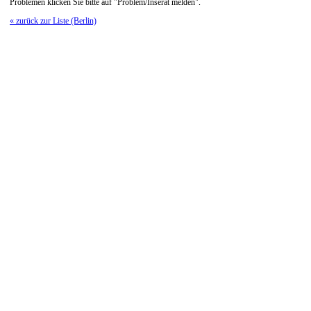
Problemen klicken Sie bitte auf "Problem/Inserat melden".
« zurück zur Liste (Berlin)