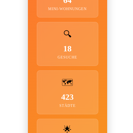
64
MINI-WOHNUNGEN
🔍
18
GESUCHE
🗺️
423
STÄDTE
🌟