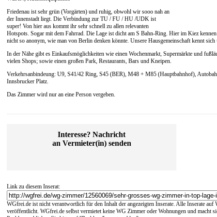
Friedenau ist sehr grün (Vorgärten) und ruhig, obwohl wir sooo nah an
der Innenstadt liegt. Die Verbindung zur TU / FU / HU /UDK ist
super! Von hier aus kommt ihr sehr schnell zu allen relevanten
Hotspots. Sogar mit dem Fahrrad. Die Lage ist dicht am S Bahn-Ring. Hier im Kiez kennen s
nicht so anonym, wie man von Berlin denken könnte. Unsere Hausgemeinschaft kennt sich un
In der Nähe gibt es Einkaufsmöglichkeiten wie einen Wochenmarkt, Supermärkte und fußläuf
vielen Shops; sowie einen großen Park, Restaurants, Bars und Kneipen.
Verkehrsanbindeung: U9, S41/42 Ring, S45 (BER), M48 + M85 (Hauptbahnhof), Autobahn 
Innsbrucker Platz.
Das Zimmer wird nur an eine Person vergeben.
Interesse? Nachricht
an Vermieter(in) senden
Link zu diesem Inserat:
WGfrei.de ist nicht verantwortlich für den Inhalt der angezeigten Inserate. Alle Inserate a
veröffentlicht. WGfrei.de selbst vermietet keine WG Zimmer oder Wohnungen und macht sich