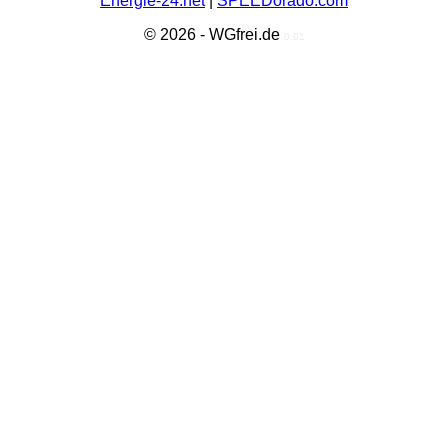
Energie-24.net
|
SPEEDorado.com
© 2026 - WGfrei.de
0.01