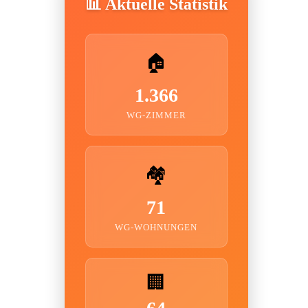
📊 Aktuelle Statistik
🏠
1.366
WG-ZIMMER
🏘️
71
WG-WOHNUNGEN
🏢