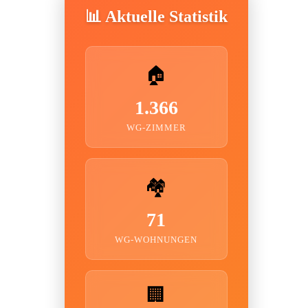
📊 Aktuelle Statistik
🏠
1.366
WG-ZIMMER
🏘️
71
WG-WOHNUNGEN
🏢