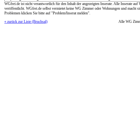
WGfrei.de ist nicht verantwortlich für den Inhalt der angezeigten Inserate. Alle Inserate a
veröffentlicht. WGfrei.de selbst vermietet keine WG Zimmer oder Wohnungen und macht sich
Problemen klicken Sie bitte auf "Problem/Inserat melden".
« zurück zur Liste (Bruchsal)
Alle WG Zim