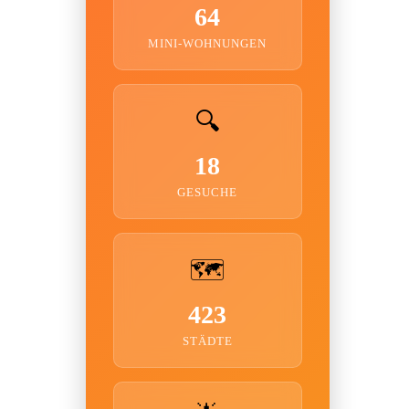
64
MINI-WOHNUNGEN
🔍
18
GESUCHE
🗺️
423
STÄDTE