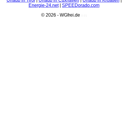
Urlaub in Tirol
|
Urlaub in Cuxhaven
|
Urlaub in Kroatien
|
Energie-24.net
|
SPEEDorado.com
© 2026 - WGfrei.de
0.01