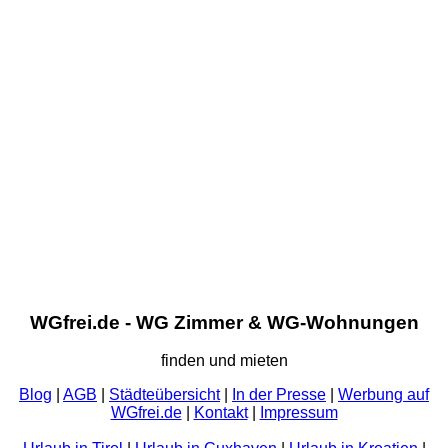
WGfrei.de - WG Zimmer & WG-Wohnungen
finden und mieten
Blog
|
AGB
|
Städteübersicht
|
In der Presse
|
Werbung auf
WGfrei.de
|
Kontakt
|
Impressum