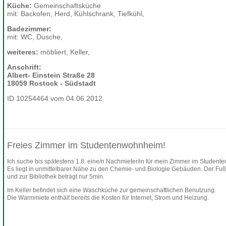
Küche:
Gemeinschaftsküche
mit: Backofen, Herd, Kühlschrank, Tiefkühl,
Badezimmer:
mit: WC, Dusche,
weiteres:
möbliert, Keller,
Anschrift:
Albert- Einstein Straße 28
18059 Rostock - Südstadt
ID 10254464 vom 04.06.2012
Freies Zimmer im Studentenwohnheim!
Ich suche bis spätestens 1.8. eine/n Nachmieter/in für mein Zimmer im Studen
Es liegt in unmittelbarer Nähe zu den Chemie- und Biologie Gebäuden. Der F
und zur Bibliothek beträgt nur 5min.
Im Keller befindet sich eine Waschküche zur gemeinschaftlichen Benutzung.
Die Warmmiete enthält bereits die Kosten für Internet, Strom und Heizung.