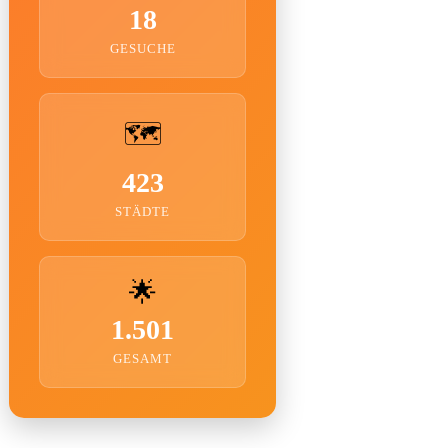
18
GESUCHE
🗺️
423
STÄDTE
🌟
1.501
GESAMT