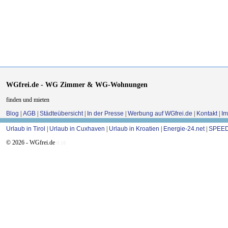
WGfrei.de - WG Zimmer & WG-Wohnungen
finden und mieten
Blog
|
AGB
|
Städteübersicht
|
In der Presse
|
Werbung auf WGfrei.de
|
Kontakt
|
I
Urlaub in Tirol
|
Urlaub in Cuxhaven
|
Urlaub in Kroatien
|
Energie-24.net
|
SPEED
© 2026 - WGfrei.de
0.18