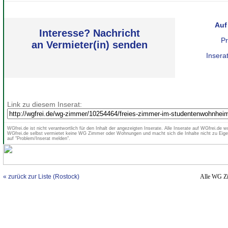
Auf
Interesse? Nachricht
Pr
an Vermieter(in) senden
Insera
Link zu diesem Inserat:
WGfrei.de ist nicht verantwortlich für den Inhalt der angezeigten Inserate. Alle Inserate auf WGfrei.de wu
WGfrei.de selbst vermietet keine WG Zimmer oder Wohnungen und macht sich die Inhalte nicht zu Eigen
auf "Problem/Inserat melden".
« zurück zur Liste (Rostock)
Alle WG Z