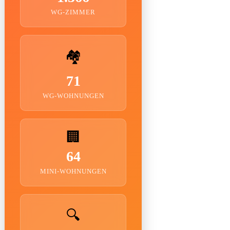
WG-ZIMMER
🏘️
71
WG-WOHNUNGEN
🏢
64
MINI-WOHNUNGEN
🔍